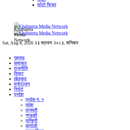
फोटो फिचर
Sat, Aug 8, 2026
२३ श्रावण २०८३, शनिबार
गृहपृष्ठ
समाचार
राजनीति
विचार
खेलकुद
मनोरञ्जन
रिपोर्ट
प्रदेश
प्रदेश नं. १
मधेश
वागमती
गण्डकी
लुम्बिनी
कर्णाली