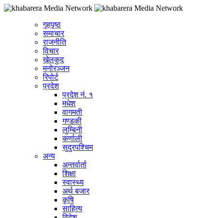
गृहपृष्ठ
समाचार
राजनीति
विचार
खेलकुद
मनोरञ्जन
रिपोर्ट
प्रदेश
प्रदेश नं. १
मधेश
वागमती
गण्डकी
लुम्बिनी
कर्णाली
सुदुरपश्चिम
अन्य
अन्तर्वार्ता
शिक्षा
स्वास्थ्य
अर्थ बजार
कृषि
साहित्य
विदेश