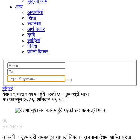
सुदुरपश्चिम
अन्य
अन्तर्वार्ता
शिक्षा
स्वास्थ्य
अर्थ बजार
कृषि
साहित्य
विदेश
फोटो फिचर
संग्रह
देशमा सुशासन कायम हुँदै गएको छ : गृहमन्त्री थापा
१७ फाल्गुन २०७६, शनिबार १६:१८
90
SHARES
कास्की । गृहमन्त्री रामबहादुर थापाले विगतका तुलनामा देशमा शान्ति सुरक्षा