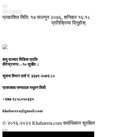
90
SHARES
प्रकाशित मिति: १७ फाल्गुन २०७६, शनिबार १६:१८
प्रतिक्रिया दिनुहोस्
बायु सञ्चार मिडिया प्रालि
वीरेन्द्रनगर—१० सुर्खेत ।
सूचना विभाग दर्ता नं.
३६७९-२०७९/८०
प्रकाशक/सम्पादक
मधुवन विसी
+९७७-९८५८०५०३३५
khabarera@gmail.com
© २०१६-२०२२ Khabarera.com सर्वाधिकार सुरक्षित