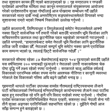
तथा सुशासन कायम हुँदै गएको बताउनुभएको छ । गृह मन्त्रालय र गण्डकी
प्रदेशको आन्तरिक मामिला तथा कानून मन्त्रालयले संयुक्तरुपमा आयोजना
गरेको प्रदेशस्तरीय सुरक्षा गोष्ठीलाई आज पोखरामा सम्बोधन गर्दै उहाँले
सरकारको मात्र दाबी नभई अन्तर्राष्ट्रिय सङ्घसंस्थासमेतले विगतको भन्दा
सुशासनमा राम्रो भएको निष्कर्ष निकालेको उल्लेख गर्नुभयो ।
उहाँले कालापानी, लिम्पियाधुरा र लिपुलेकलाई समेटेर नेपालसमेतले आफ्नो
नक्सा छिट्टै सार्वजनिक गर्ने तयारी गरेको बताउँदै भारतसँग भूमि फिर्ताका लागि
सचिवस्तरीय छलफल तथा कूटनीतिक पहल भइरहेको जानकारी गराउनुभयो ।
उहाँले भन्नुभयो, “हाम्रातर्फबाट समेत नेपाली भूमि फिर्ताका लागि कूटनीतिक
लविङ जारी राखेका छौँ, नेपालको सम्पूर्ण भूमि समेटेर नक्सा छाप्ने प्राविधिक
काम सम्पन्न भएको छ, त्सलाई छिट्टै सार्वजनिक गर्दछौँ ।”
सरकारले सीमामा रहेका ८७ चेकपोष्टलाई बढाएर १०४ पु¥याएको बताउँदै उहाँले
यस वर्षभित्रमा २०० भन्दाबढी पु¥याउने र नेपालको उत्तरी नाकासमेतमा चेक
पोष्ट वृद्धि गर्ने लक्ष्य रहेको स्पष्ट पार्नुभयो । सरकारले चालू आर्थिक वर्षलाई
विकासको प्रारम्भिक वर्षका रुपमा मानेर आवश्यक नीतिगत र कानूनी व्यवस्था
गरेकाले देश विकासको गतिमा अघि बढ्ने उहाँको भनाइ छ ।
गृहमन्त्री थापाले पार्टीका उपाध्यक्ष वामदेव गौतमलाई राष्ट्रियसभामा लैजाने
पार्टी सचिवालयको निर्णयलाई मन्त्रिपरिषद्ले कार्यान्वयनमा लैजाने तथा पार्टीमा
बहस हुनु स्वभाविक रहे पनि कुनै पनि विवाद नरहेको स्पष्ट पार्नुभयो । गोष्ठीमा
प्रदेश सरकारका प्रतिनिधिसहित नेपाल प्रहरी, सशस्त्र तथा नेपाली सेना गरी
तीनै सुरक्षा अङ्गका प्रतिनिधिको सहभागिता रहेको छ । दुईदिने गोष्ठी आज
साँझ सम्पन्न हुने बताइएको छ ।