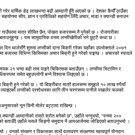
गरेर वार्षिक डेढ लाखभन्दा बढी आम्दानी हुँदै आएको छ । देशका कैयौँ ठाउँका
योगमा सीप, ज्ञान र प्रविधिको सहयोग लिँदै अचार, माडा र क्यान्डी बनाउन
ी गाउँघरमा मात्र सीमित छैन, पोखरा बजारसम्म नै पुगेको छ । रोजगारीका
ल बताउनुहुन्छ । यस सामुदायिक वनमा लप्सीखेतीको भने छुट्टै कथा छ ।
िन थालेसँगै शुरुमा लप्सीको दाना बिक्री गरेका यहाँका उपभोक्ताले २०७१
जमा बजारमा विभिन्न किसिमका अचार बिक्री हुने गरेको पाइन्छ । अचारको स्वादले
यक २१ भन्दा बढी तत्व पाइने चिकित्सक बताउँछन् । लप्सीमा भिटामिन र
थिकरुपमा समेत बहुउपयोगी बन्ने विश्वास लिइएको छ ।
ा बिक्री हुने गरेको छ । यो बिक्रीबाट मात्रै हालसम्म समूहले १० लाख रुपैयाँ
वनमा ल्याइएको लप्सीको प्रशोधनका लागि तीन चरणसम्म पानीले पखालेर फलको
ताअनुसारको नून चिनी मोलेर बट्टामा राखिन्छ ।
यान्डी आम्दानीको राम्रो स्रोत बनेको छ”, उहाँले भन्नुभयो, “वनमा २००
लेको बताउँदै उहाँले यसले सिङ्गो समुदाय नै आयआर्जनमा जोडिएको बताउनुभयो ।
थियो । वनको संरक्षण र विकासका साथै वातावरण संरक्षणमा महत्वपूर्ण योगदान