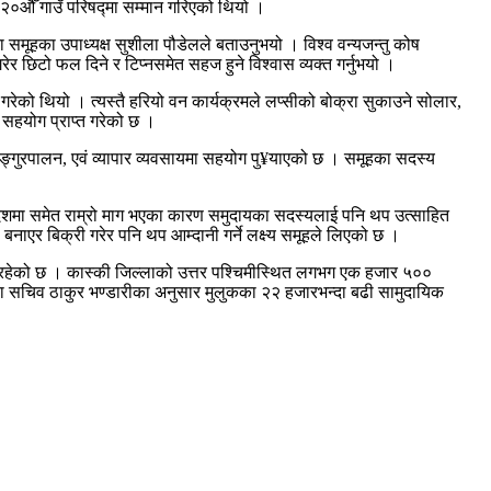
२०औँ गाउँ परिषद्मा सम्मान गरिएको थियो ।
ा समूहका उपाध्यक्ष सुशीला पौडेलले बताउनुभयो । विश्व वन्यजन्तु कोष
रेर छिटो फल दिने र टिप्नसमेत सहज हुने विश्वास व्यक्त गर्नुभयो ।
को थियो । त्यस्तै हरियो वन कार्यक्रमले लप्सीको बोक्रा सुकाउने सोलार,
सहयोग प्राप्त गरेको छ ।
ङ्गुरपालन, एवं व्यापार व्यवसायमा सहयोग पु¥याएको छ । समूहका सदस्य
 विदेशमा समेत राम्रो माग भएका कारण समुदायका सदस्यलाई पनि थप उत्साहित
नाएर बिक्री गरेर पनि थप आम्दानी गर्ने लक्ष्य समूहले लिएको छ ।
ी रहेको छ । कास्की जिल्लाको उत्तर पश्चिमीस्थित लगभग एक हजार ५००
ा सचिव ठाकुर भण्डारीका अनुसार मुलुकका २२ हजारभन्दा बढी सामुदायिक