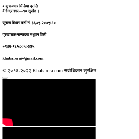
बायु सञ्चार मिडिया प्रालि
वीरेन्द्रनगर—१० सुर्खेत ।
सूचना विभाग दर्ता नं.
३६७९-२०७९/८०
प्रकाशक/सम्पादक
मधुवन विसी
+९७७-९८५८०५०३३५
khabarera@gmail.com
© २०१६-२०२२ Khabarera.com सर्वाधिकार सुरक्षित