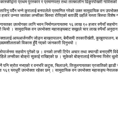
स्कीद्वारा प्रथम पुरस्कार र प्रमाणपत्र तथा तात्कालीन ढिकुरपोखरी गाविसको 
ारिनु पर्दैन भन्ने कुरालाई बनपालेले प्रमाणित गरेको उक्त सामुदायिक वन उपभोक्त
न हजार उन्नत जातका लप्सीका बिरुवा रोपिएको बताउँदै उहाँले यस्ता बिरुवा विशेष ग
गायतका उपयोगका लागि भवन निर्माणलगायतमा १६ लाख ९० हजार रुपैयाँ सहयोग गरे
ो थियो । सामुदायिक वन उपभोक्ता महासङ्घबाट समूहले चार लाख रुपैयाँ अनुदान 
पभोक्तालाई आयआर्जनसँग जोड्न बाख्रापालन, बेमौसमी तरकारीखेती, कुखुरापालन, ब
 उद्यमशीलताको विकास हुँदै गएको जानकारी दिनुभयो ।
ीविकोपार्जनमा सहयोग पुगेको छ । वनको लप्सी टिपेर अचार तथा क्यान्डी बनाएसँगै
हिले लप्सीका बोक्रा सुकाई राखिएको छ । सुकेको बोक्रालाई मेसिनमा पिसेर धुलो ब
े कुनै पनि स्रोत नभएको र वनभरि कटुस, चिलाउने, तिजुलगायतका प्रजातिको झाड
ा १६९ घरधुरी उपभोक्ता रहेका छन् । सामुदायिक वन उपभोक्ता महासङ्घ नेपालक