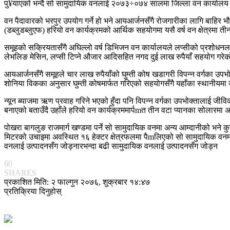
पु¥याएको भन्दै सो सामुदायिक वनलाई २०७३÷०७४ सालमा जिल्ला वन कार्यालय का
वन पैदावारको भरपुर उपयोग गर्ने हो भने आयआर्जनसँगै रोजगारीका लागि बाहिर भौत
(डब्लुडब्लुएफ) हरियो वन कार्यक्रमको आर्थिक सहयोगमा यसै वर्ष वन क्षेत्रमा ती
समूहको सक्रियतासँगै अघिल्लो वर्ष डिभिजन वन कार्यालयले लप्सीको प्रशोधनल
लेभलिङ मेसिन, लप्सी टिप्ने औजार आदिसहित नगद दुई लाख रुपैयाँ सहयोग गरेक
आयआर्जनसँगै समूहले चार लाख रुपैयाँको घुम्ती कोष खडागरी विपन्न वर्गका उ
शोनिया विकका अनुसार घुम्ती कोषमार्फत गरिएको सहयोगसँगै यहाँका स्थानीयमा
न्यून ब्याजमा ऋण प्रवाह गरिने भएको हुँदा पनि विपन्न वर्गका उपभोक्तालाई ज
बनाएको बताउँदै उहाँले हरियो वन कार्यक्रममार्पmत तीन वटा प्यानका सोलारमा अ
पोखरा बागलुङ राजमार्ग खण्डमा पर्ने सो सामुदायिक वनमा अन्य आम्दानीको भन
मिटरको उचाइमा अवस्थित १६ हेक्टर क्षेत्रफलमा पैmलिएको सो सामुदायिक वनम
वनलाई उत्पादनसँग जोड्नारभन्दा बढी सामुदायिक वनलाई उत्पादनसँग जोड्न
60
SHARES
प्रकाशित मिति: २ फाल्गुन २०७६, शुक्रबार १४:४७
प्रतिक्रिया दिनुहोस्