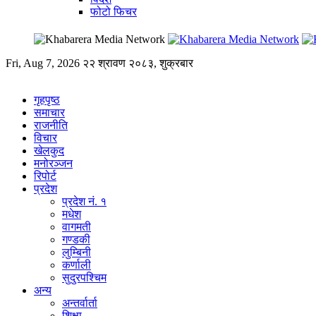
फोटो फिचर
Fri, Aug 7, 2026
२२ श्रावण २०८३, शुक्रबार
गृहपृष्ठ
समाचार
राजनीति
विचार
खेलकुद
मनोरञ्जन
रिपोर्ट
प्रदेश
प्रदेश नं. १
मधेश
वागमती
गण्डकी
लुम्बिनी
कर्णाली
सुदुरपश्चिम
अन्य
अन्तर्वार्ता
शिक्षा