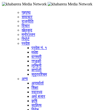
गृहपृष्ठ
समाचार
राजनीति
विचार
खेलकुद
मनोरञ्जन
रिपोर्ट
प्रदेश
प्रदेश नं. १
मधेश
वागमती
गण्डकी
लुम्बिनी
कर्णाली
सुदुरपश्चिम
अन्य
अन्तर्वार्ता
शिक्षा
स्वास्थ्य
अर्थ बजार
कृषि
साहित्य
विदेश