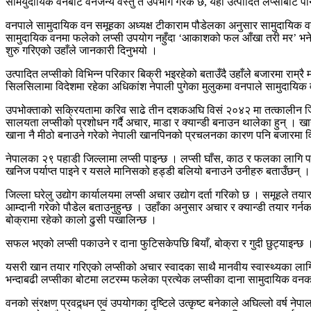
सामयुदायिक वनबाट वनजन्य वस्तु त उपभोग गरेकै छ, यहाँ उत्पादित लप्सीबाट 
वनपाले सामुदायिक वन समूहका अध्यक्ष टीकाराम पौडेलका अनुसार सामुदायिक वनमा 
सामुदायिक वनमा फलेको लप्सी उपयोग नहुँदा ‘आकाशको फल आँखा तरी मर’ भने ज
शुरु गरिएको उहाँले जानकारी दिनुभयो ।
उत्पादित लप्सीको विभिन्न परिकार बिक्री भइरहेको बताउँदै उहाँले बजारमा राम्
सिलसिलामा विदेशमा रहेका अधिकांश नेपाली पुगेका मुलुकमा वनपाले सामुदायिक व
उपभोक्ताको सक्रियतामा करिव साढे तीन दशकअघि विसं २०४२ मा तत्कालीन जिल्
सालयता लप्सीको प्रशोधन गर्दै अचार, माडा र क्यान्डी बनाउन थालेका हुन् । ख
खाना नै मीठो बनाउने गरेको नेपाली खानपिनको प्रचलनका कारण पनि बजारमा वि
नेपालका २९ पहाडी जिल्लामा लप्सी पाइन्छ । लप्सी घाँस, काठ र फलका लागि 
खनिज पर्याप्त पाइने र यसले मानिसको हड्डी बलियो बनाउने उनीहरु बताउँछन् ।
जिल्ला घरेलु उद्योग कार्यालयमा लप्सी अचार उद्योग दर्ता गरिको छ । समूहले तयार
आम्दानी गरेको पौडेल बताउनुहुन्छ । उहाँका अनुसार अचार र क्यान्डी तयार गर
बोक्रामा रहेको कालो ढुसी पखालिन्छ ।
सफल भएको लप्सी पकाउने र दाना फुटिसकेपछि बियाँ, बोक्रा र गुदी छुट्याइन्छ 
यसरी खान तयार गरिएको लप्सीको अचार स्वादका साथै मानवीय स्वास्थ्यका लागि 
भन्दाबढी लप्सीका बोटमा लटरम्म फलेका प्रत्येक लप्सीका दाना सामुदायिक वनक
वनको संरक्षण प्रवद्र्धन एवं उपयोगका दृष्टिले उत्कृष्ट बनेकाले अघिल्लो वर्ष