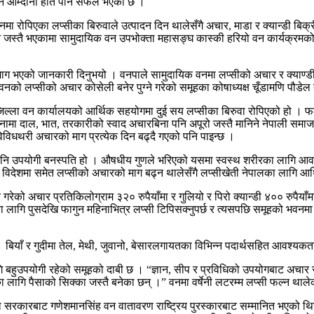
पनि आम्दानी हात पार्न सफल भएको छ ।
रोपिएका लप्सीका बिरुवाले उत्पादन दिन थालेसँगै अचार, माडा र क्यान्डी बिक्री 
स्तै भएकामा सामुदायिक वन उपभोक्ता महासङ्घ कास्की हरियो वन कार्यक्रमको सह
रै माग भएको जानकारी दिनुभयो । वनपाले सामुदायिक वनमा लप्सीको अचार र क्याण्ड
नको लप्सीको अचार कोसेली बनेर पुग्ने गरेको समूहका कोषाध्यक्ष चूँडामणि पौडे
ला वन कार्यालयको आर्थिक सहयोगमा दुई सय लप्सीका बिरुवा रोपिएको हो । फल द
ानामा दाल, भात, तरकारीको स्वाद अचारबिना पनि अपूरो जस्तै मानिने नेपाली समा
विधथरी अचारको माग प्रत्येक दिन बढ्दै गएको पनि पाइन्छ ।
पनि उपयोगी बनस्पति हो । औषधीय गुणले भरिएको यसमा स्वस्थ शरीरका लागि आवश्
 विदेशमा समेत लप्सीको अचारको माग बढ्न थालेसँगै लप्सीखेती नेपालका लागि आर्
 गरेको अचार प्रतिकिलोग्राम ३२० रुपैयाँमा र गुलियो र पिरो क्यान्डी ४०० रुपैयाँम
्नका लागि पुसदेखि फागुन महिनाभित्र लप्सी टिपिसक्नुपर्छ र त्यसपछि समूहको भ
। बियाँ र गुदीमा तेल, मेथी, जुवानो, बेसारलगायतका विभिन्न पदार्थसहित आवश्यक
बहुउपयोगी रहेको समूहको दाबी छ । “ज्ञान, सीप र प्रविधिको उपयोगबाट अचार र क्
ा लागि पैसाको सिक्का जस्तै बनेका छन् ।” वनमा वर्षेनी लटरम्म लप्सी फल्न था
 नेपाल सरकारबाट गणेशमानसिंह वन वातावरण राष्ट्रिय पुरस्कारबाट सम्मानित भएको 