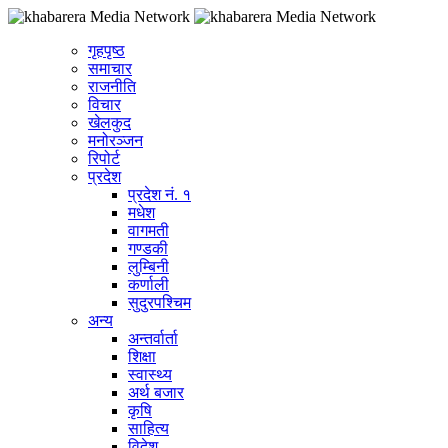
गृहपृष्ठ
समाचार
राजनीति
विचार
खेलकुद
मनोरञ्जन
रिपोर्ट
प्रदेश
प्रदेश नं. १
मधेश
वागमती
गण्डकी
लुम्बिनी
कर्णाली
सुदुरपश्चिम
अन्य
अन्तर्वार्ता
शिक्षा
स्वास्थ्य
अर्थ बजार
कृषि
साहित्य
विदेश