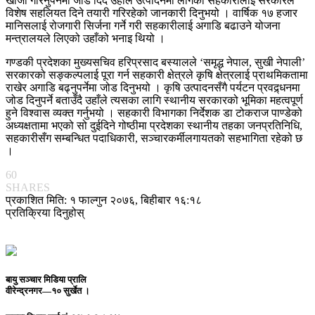
खोजी गरिनुपर्नेमा जोड दिँदै उहाँले उत्पादनमा लागेका सहकारीलाई सरकारले
विशेष सहलियत दिने तयारी गरिरहेको जानकारी दिनुभयो । वार्षिक १७ हजार
मानिसलाई रोजगारी सिर्जना गर्ने गरी सहकारीलाई अगाडि बढाउने योजना
मन्त्रालयले लिएको उहाँको भनाइ थियो ।
गण्डकी प्रदेशका मुख्यसचिव हरिप्रसाद बस्यालले ‘समृद्ध नेपाल, सुखी नेपाली’
सरकारको सङ्कल्पलाई पूरा गर्न सहकारी क्षेत्रले कृषि क्षेत्रलाई प्राथमिकतामा
राखेर अगाडि बढ्नुपर्नेमा जोड दिनुभयो । कृषि उत्पादनसँगै पर्यटन प्रवद्र्धनमा
जोड दिनुपर्ने बताउँदै उहाँले त्यसका लागि स्थानीय सरकारको भूमिका महत्वपूर्ण
हुने विश्वास व्यक्त गर्नुभयो । सहकारी विभागका निर्देशक डा टोकराज पाण्डेको
अध्यक्षतामा भएको सो दुईदिने गोष्ठीमा प्रदेशका स्थानीय तहका जनप्रतिनिधि,
सहकारीसँग सम्बन्धित पदाधिकारी, सञ्चारकर्मीलगायतको सहभागिता रहेको छ
।
60
SHARES
प्रकाशित मिति: १ फाल्गुन २०७६, बिहीबार १६:१८
प्रतिक्रिया दिनुहोस्
बायु सञ्चार मिडिया प्रालि
वीरेन्द्रनगर—१० सुर्खेत ।