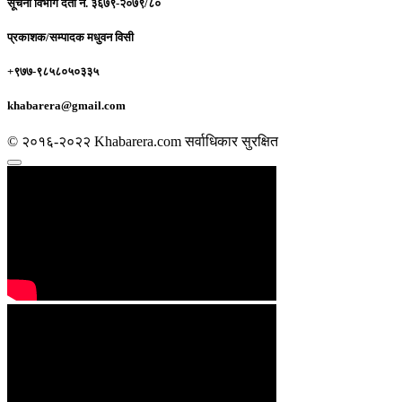
सूचना विभाग दर्ता नं.
३६७९-२०७९/८०
प्रकाशक/सम्पादक
मधुवन विसी
+९७७-९८५८०५०३३५
khabarera@gmail.com
© २०१६-२०२२ Khabarera.com सर्वाधिकार सुरक्षित