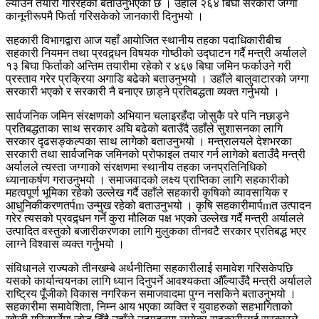
ल्याउने तयारी गरिरहेको बताउँनुभएको छ । उहाँले २६४ बिघा सरकारी जग्गा
कानूनीरूपमै फिर्ता गरिसकेको जानकारी दिनुभयो ।
सहकारी विभागद्वारा आज यहाँ आयोजित स्थानीय तहका पदाधिकारीबीच
सहकारी नियमन तथा प्रवद्र्धन विषयक गोष्ठीको उद्घाटन गर्दै मन्त्री अर्यालले
१३ बिघा फिर्ताको अन्तिम तयारीमा रहेको र ४६७ बिघा जमिन फर्काउने गरी
प्रस्ताव गरेर प्रक्रिया अगाडि बढेको बताउनुभयो । उहाँले बालुवाटारको जग्गा
सरकारी भएको र सरकारी नै बनाएर छाड्ने प्रतिबद्धता व्यक्त गर्नुभयो ।
सार्वजनिक जमिन संरक्षणको अभियान चलाइरहँदा जोसुकै परे पनि नछाड्ने
प्रतिबद्धताका साथ सरकार अघि बढेको बताउँदै उहाँले सुशासनका लागि
सरकार दृढसङ्कल्पका साथ लागेको बताउनुभयो । मन्त्रालयले देशभरका
सरकारी तथा सार्वजनिक जमिनको प्रोफाइल तयार गर्न लागेको बताउँदै मन्त्री
अर्यालले त्यस्ता जग्गाको संरक्षणमा स्थानीय तहका जनप्रतिनिधिको
ध्यानाकर्षण गराउनुभयो । समाजवादको लक्ष्य प्राप्तिका लागि सहकारीको
महत्वपूर्ण भूमिका रहेको उल्लेख गर्दै उहाँले सहकारी कृषिको व्यावसायिक र
आधुनिकीकरणतर्पm उन्मुख रहेको बताउनुभयो । कृषि सहकारीमार्पmत उत्पादन
गरेर त्यसको प्रवद्र्धन गर्ने कुरा मौलिक पक्ष भएको उल्लेख गर्दै मन्त्री अर्यालले
उत्पादित वस्तुको बजारीकरणका लागि मुलुकका तीनवटै सरकार प्रतिबद्ध भएर
लाग्ने विश्वास व्यक्त गर्नुभयो ।
संविधानले राज्यको तीनखम्बे अर्थनीतिमा सहकारीलाई समावेश गरिसकेपछि
यसको कार्यान्वयनका लागि ध्यान दिनुपर्ने आवश्यकता औँल्याउँदै मन्त्री अर्यालले
राष्ट्रिय पूँजीको विकास नगरिकन समाजवादमा पुग्न नसकिने बताउनुभयो ।
सहकारीमा समावेशिता, निम्न आय भएका व्यक्ति र युवाहरुको सहभागिताको