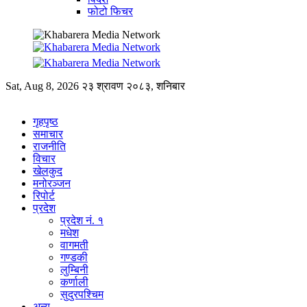
फोटो फिचर
Sat, Aug 8, 2026
२३ श्रावण २०८३, शनिबार
गृहपृष्ठ
समाचार
राजनीति
विचार
खेलकुद
मनोरञ्जन
रिपोर्ट
प्रदेश
प्रदेश नं. १
मधेश
वागमती
गण्डकी
लुम्बिनी
कर्णाली
सुदुरपश्चिम
अन्य