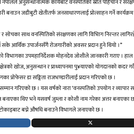
नेपालले अनुसन्धानात्मक कार्यबाट वनस्पतिको स्रोत पहिचान र संरक्
री बनाउन जडीबुटी खेतीतर्फ जनसाधारणलाई प्रोत्साहन गर्ने कार्यक्रम
िधि र सोचका साथ वनस्पितिको संरक्षणका लागि विभिाग निरन्तर लागिर
 सके आर्थिक उपार्जनसँगै रोजगारीको अवसर प्रदान हुने थियो ।”
एको विभागका उपमहानिर्देशक मोहनदेव जोशीले जानकारी गराए । हाल
षेत्रको खोज, अनुसन्धान र प्राध्यापनमा पु¥याएको योगदानको कदर गर्द
ागका प्रोफेसर डा सङ्गिता राजभण्डारीलाई प्रदान गरिएको छ ।
ित सम्मान गरिएको छ । यस वर्षको नारा ‘वनस्पतिको उपयोग र व्यापार सम
न बनाएका थिए भने यसवर्ष जुम्ला र कोशी नाम गरेका अत्तर बनाएका छ
ेको टोकाइबाट बच्ने औषधि बनाउने विभागले जनाएको छ ।