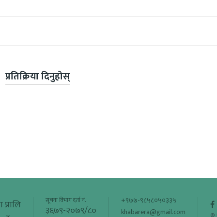
प्रतिक्रिया दिनुहोस्
+९७७-९८५८०५०३३५
सूचना विभाग दर्ता नं.
ा प्रालि
३६७९-२०७९/८०
khabarera@gmail.com
© 