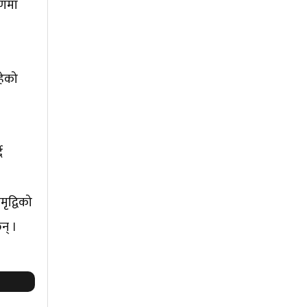
षणमा
हेको
ै
ृद्विको
न् ।