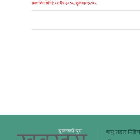
प्रकाशित मिति: २९ चैत्र २०७५, शुक्रबार १६:४५
बायु सञ्चार मिडिय