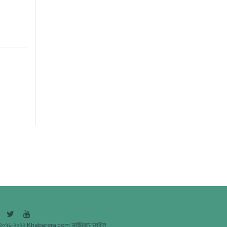
२०१६-२०२२ Khabarera.com सर्वाधिकार सुरक्षित