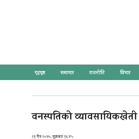
गृहपृष्ठ
समाचार
राजनीति
विचार
वनस्पतिको व्यावसायिकखेती आव
२९ चैत्र २०७५, शुक्रबार १६:४५