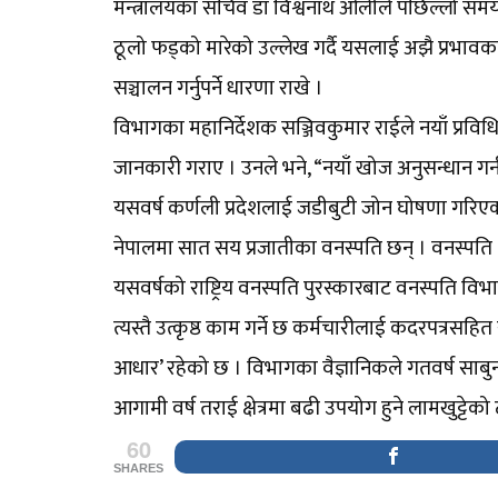
मन्त्रालयका सचिव डा विश्वनाथ ओलीले पछिल्लो समय 
ठूलो फड्को मारेको उल्लेख गर्दै यसलाई अझै प्रभावका
सञ्चालन गर्नुपर्ने धारणा राखे ।
विभागका महानिर्देशक सञ्जिवकुमार राईले नयाँ प्रव
जानकारी गराए । उनले भने, “नयाँ खोज अनुसन्धान गर्न
यसवर्ष कर्णली प्रदेशलाई जडीबुटी जोन घोषणा गरि
नेपालमा सात सय प्रजातीका वनस्पति छन् । वनस्पति क्
यसवर्षको राष्ट्रिय वनस्पति पुरस्कारबाट वनस्पति विभ
त्यस्तै उत्कृष्ठ काम गर्ने छ कर्मचारीलाई कदरपत्रसह
आधार’ रहेको छ । विभागका वैज्ञानिकले गतवर्ष साबु
आगामी वर्ष तराई क्षेत्रमा बढी उपयोग हुने लामखुट्ट
60
SHARES