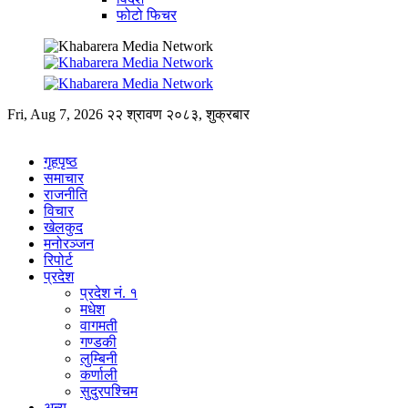
फोटो फिचर
Fri, Aug 7, 2026
२२ श्रावण २०८३, शुक्रबार
गृहपृष्ठ
समाचार
राजनीति
विचार
खेलकुद
मनोरञ्जन
रिपोर्ट
प्रदेश
प्रदेश नं. १
मधेश
वागमती
गण्डकी
लुम्बिनी
कर्णाली
सुदुरपश्चिम
अन्य