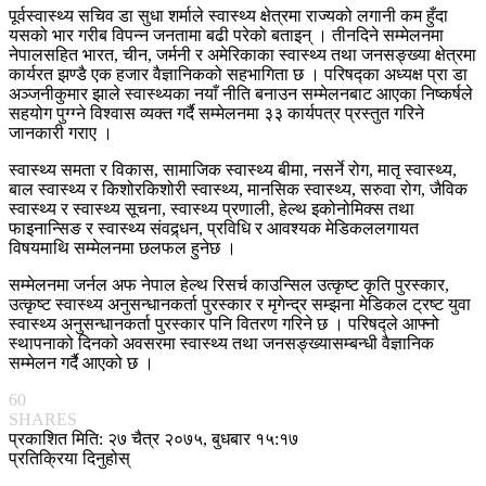
पूर्वस्वास्थ्य सचिव डा सुधा शर्माले स्वास्थ्य क्षेत्रमा राज्यको लगानी कम हुँदा
यसको भार गरीब विपन्न जनतामा बढी परेको बताइन् । तीनदिने सम्मेलनमा
नेपालसहित भारत, चीन, जर्मनी र अमेरिकाका स्वास्थ्य तथा जनसङ्ख्या क्षेत्रमा
कार्यरत झण्डै एक हजार वैज्ञानिकको सहभागिता छ । परिषद्का अध्यक्ष प्रा डा
अञ्जनीकुमार झाले स्वास्थ्यका नयाँ नीति बनाउन सम्मेलनबाट आएका निष्कर्षले
सहयोग पुग्ग्ने विश्वास व्यक्त गर्दै सम्मेलनमा ३३ कार्यपत्र प्रस्तुत गरिने
जानकारी गराए ।
स्वास्थ्य समता र विकास, सामाजिक स्वास्थ्य बीमा, नसर्ने रोग, मातृ स्वास्थ्य,
बाल स्वास्थ्य र किशोरकिशोरी स्वास्थ्य, मानसिक स्वास्थ्य, सरुवा रोग, जैविक
स्वास्थ्य र स्वास्थ्य सूचना, स्वास्थ्य प्रणाली, हेल्थ इकोनोमिक्स तथा
फाइनान्सिङ र स्वास्थ्य संवद्र्धन, प्रविधि र आवश्यक मेडिकललगायत
विषयमाथि सम्मेलनमा छलफल हुनेछ ।
सम्मेलनमा जर्नल अफ नेपाल हेल्थ रिसर्च काउन्सिल उत्कृष्ट कृति पुरस्कार,
उत्कृष्ट स्वास्थ्य अनुसन्धानकर्ता पुरस्कार र मृगेन्द्र सम्झना मेडिकल ट्रष्ट युवा
स्वास्थ्य अनुसन्धानकर्ता पुरस्कार पनि वितरण गरिने छ । परिषद्ले आफ्नो
स्थापनाको दिनको अवसरमा स्वास्थ्य तथा जनसङ्ख्यासम्बन्धी वैज्ञानिक
सम्मेलन गर्दै आएको छ ।
60
SHARES
प्रकाशित मिति: २७ चैत्र २०७५, बुधबार १५:१७
प्रतिक्रिया दिनुहोस्