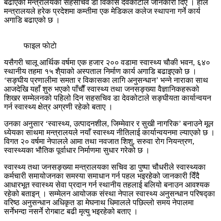
बढाएको मन्त्रालयका सहसचिव डा विकास देवकोटाले जानकारी दिए । हाल
मन्त्रालयले हरेक प्रदेशमा कम्तीमा एक मेडिकल कलेज स्थापना गर्ने कार्य
अगाडि बढाएको छ ।
फाइल फाेटाे
यसैगरी चालू आर्थिक वर्षमा एक हजार २०० वडामा स्वास्थ्य चौकी भवन, ६४०
स्थानीय तहमा १५ शै्याको अस्पताल निर्माण कार्य अगाडि बढाइएको छ ।
‘सङ्घीय प्रणालीमा समता र विकासका लागि अनुसन्धान’ भन्ने नाराका साथ
आजदेखि यहाँ शुरु भएको पाँचाैँ स्वास्थ्य तथा जनसङ्ख्या वैज्ञानिकहरूको
शिखर सम्मेलनको पहिलो दिन सहसचिव डा देवकोटाले सङ्घीयता कार्यान्वयन
गर्न स्वास्थ्य क्षेत्र अग्रणी रहेको बताए ।
उनका अनुसार ‘स्वास्थ्य, उत्पादनशील, जिम्मेवार र सुखी नागरिक’ बनाउने मूल
ध्येयका साथमा मन्त्रालयले नयाँ स्वास्थ्य नीतिलाई कार्यान्वयनमा ल्याएको छ ।
विगत २० वर्षमा नेपालले आमा तथा नवजात शिशु, सरुवा रोग नियन्त्रण,
स्वास्थ्यका भौतिक पूर्वाधार निर्माणमा सुधार गरेको छ ।
स्वास्थ्य तथा जनसङ्ख्या मन्त्रालयका सचिव डा पुष्पा चौधरीले स्वास्थ्यका
कर्मचारी समायोजनका समस्या समाधान गर्न पहल भइरहेको जानकारी दिँदै
आधारभूत स्वास्थ्य सेवा प्रदान गर्न स्थानीय तहलाई बलियो बनाउन आवश्यक
रहेको बताइन् । सम्मेलन आयोजक संस्था नेपाल स्वास्थ्य अनुसन्धान परिषद्का
वरिष्ठ अनुसन्धान अधिकृत डा मेघनाथ धिमालले पछिल्लो समय नेपालमा
सर्नेभन्दा नसर्ने रोगबाट बढी मृत्यु भइरहेको बताए ।