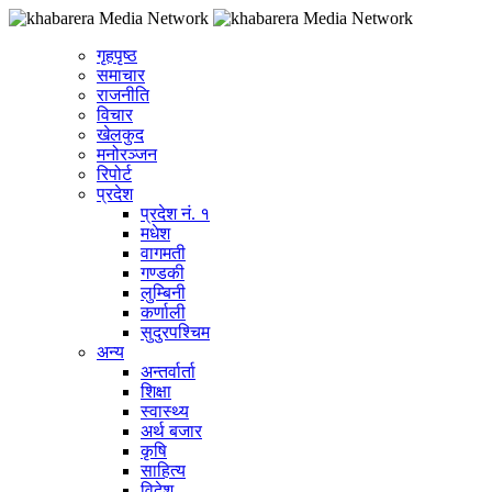
गृहपृष्ठ
समाचार
राजनीति
विचार
खेलकुद
मनोरञ्जन
रिपोर्ट
प्रदेश
प्रदेश नं. १
मधेश
वागमती
गण्डकी
लुम्बिनी
कर्णाली
सुदुरपश्चिम
अन्य
अन्तर्वार्ता
शिक्षा
स्वास्थ्य
अर्थ बजार
कृषि
साहित्य
विदेश