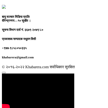
बायु सञ्चार मिडिया प्रालि
वीरेन्द्रनगर—१० सुर्खेत ।
सूचना विभाग दर्ता नं.
३६७९-२०७९/८०
प्रकाशक/सम्पादक
मधुवन विसी
+९७७-९८५८०५०३३५
khabarera@gmail.com
© २०१६-२०२२ Khabarera.com सर्वाधिकार सुरक्षित