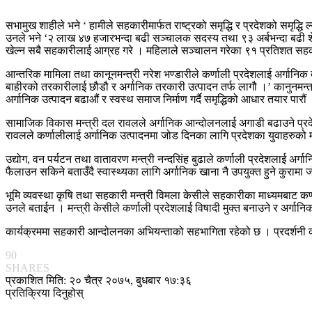
सभामुख शाहीले भने ‘ हामीले सहकारीमार्फत राष्ट्रको समृद्धि र प्रदेशको समृद्
उनले भने ‘२ लाख ४७ हजारभन्दा बढी सञ्चालक सदस्य तथा ९३ अर्बभन्दा बढी श
खेल्न सबै सहकारीलाई आग्रह गरे । महिलाले सञ्चालन गरेका ९१ प्रतिशत सहकारी
आन्तरिक मामिला तथा कानूनमन्त्री नरेश भण्डारीले कर्णाली प्रदेशलाई अर्गान
बाहीरको तरकारीलाई छौडौ र अर्गानिक तरकारी उत्पादन तर्फ लागौ ।’ कानुनमन्त्री
अर्गानिक उत्पादन बढाऔं र स्वस्थ समाज निर्माण गर्दै समृद्धिको आधार तयार पारौं
सामाजिक विकास मन्त्री दल रावलले अर्गानिक आन्दोलनलाई अगाडी बढाउने प्रदेश
रावलले कर्णालीलाई अर्गानिक उत्पादनमा जोड दिनका लागि प्रदेशका युवाहरुको मह
उद्योग, वन पर्यटन तथा वातावरण मन्त्री नन्दसिंह बुढाले कर्णाली प्रदेशलाई 
फैलाउन सकिने बताउँदै स्वास्थ्यका लागि अर्गानिक खाना नै उपयुक्त हुने कुरा
भूमि व्यवस्था कृषि तथा सहकारी मन्त्री विमला केसीले सहकारीका माध्यमबाट कर्णाल
उनले बताईन । मन्त्री केसीले कर्णाली प्रदेशलाई विषादी मुक्त बनाउने र अर्गान
कार्यक्रममा सहकारी आन्दोलनका अभियन्ताको सहभागिता रहेको छ । प्रदर्शनी कार
90
SHARES
प्रकाशित मिति: २० चैत्र २०७५, बुधबार १७:३६
प्रतिक्रिया दिनुहोस्