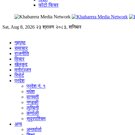
फोटो फिचर
Sat, Aug 8, 2026
२३ श्रावण २०८३, शनिबार
गृहपृष्ठ
समाचार
राजनीति
विचार
खेलकुद
मनोरञ्जन
रिपोर्ट
प्रदेश
प्रदेश नं. १
मधेश
वागमती
गण्डकी
लुम्बिनी
कर्णाली
सुदुरपश्चिम
अन्य
अन्तर्वार्ता
शिक्षा