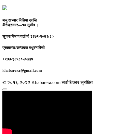
बायु सञ्चार मिडिया प्रालि
वीरेन्द्रनगर—१० सुर्खेत ।
सूचना विभाग दर्ता नं.
३६७९-२०७९/८०
प्रकाशक/सम्पादक
मधुवन विसी
+९७७-९८५८०५०३३५
khabarera@gmail.com
© २०१६-२०२२ Khabarera.com सर्वाधिकार सुरक्षित