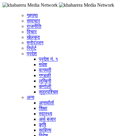
गृहपृष्ठ
समाचार
राजनीति
विचार
खेलकुद
मनोरञ्जन
रिपोर्ट
प्रदेश
प्रदेश नं. १
मधेश
वागमती
गण्डकी
लुम्बिनी
कर्णाली
सुदुरपश्चिम
अन्य
अन्तर्वार्ता
शिक्षा
स्वास्थ्य
अर्थ बजार
कृषि
साहित्य
विदेश