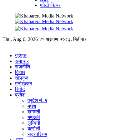
फोटो फिचर
Thu, Aug 6, 2026
२१ श्रावण २०८३, बिहीबार
गृहपृष्ठ
समाचार
राजनीति
विचार
खेलकुद
मनोरञ्जन
रिपोर्ट
प्रदेश
प्रदेश नं. १
मधेश
वागमती
गण्डकी
लुम्बिनी
कर्णाली
सुदुरपश्चिम
अन्य