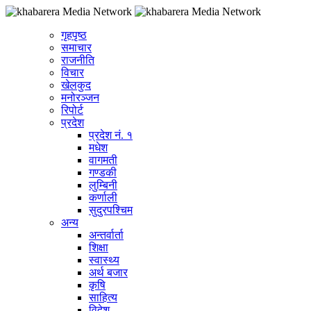
गृहपृष्ठ
समाचार
राजनीति
विचार
खेलकुद
मनोरञ्जन
रिपोर्ट
प्रदेश
प्रदेश नं. १
मधेश
वागमती
गण्डकी
लुम्बिनी
कर्णाली
सुदुरपश्चिम
अन्य
अन्तर्वार्ता
शिक्षा
स्वास्थ्य
अर्थ बजार
कृषि
साहित्य
विदेश