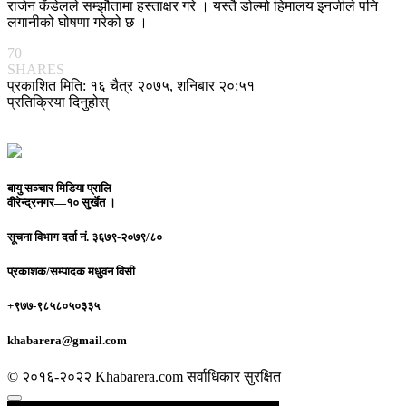
राजेन कँडेलले सम्झौतामा हस्ताक्षर गरे । यस्तै डोल्मो हिमालय इनर्जीले पनि
लगानीको घोषणा गरेको छ ।
70
SHARES
प्रकाशित मिति: १६ चैत्र २०७५, शनिबार २०:५१
प्रतिक्रिया दिनुहोस्
बायु सञ्चार मिडिया प्रालि
वीरेन्द्रनगर—१० सुर्खेत ।
सूचना विभाग दर्ता नं.
३६७९-२०७९/८०
प्रकाशक/सम्पादक
मधुवन विसी
+९७७-९८५८०५०३३५
khabarera@gmail.com
© २०१६-२०२२ Khabarera.com सर्वाधिकार सुरक्षित