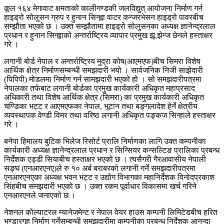
कूल १६४ मेगावाट क्षमताको कालीगण्डकी जलविद्युत् आयोजना निर्माण गर्न
हाइड्रो सोलुसन ग्रुप र हुनान सिन्ह्वा वाटर कन्जरभेसन हाइड्रो पावरबीच
सम्झौता भएको छ । उक्त सम्झौतामा हाइड्रो सोलुसनका अध्यक्ष ज्ञानेन्द्रलाल
प्रधान र हुनान सिन्ह्वाको अन्तर्राष्ट्रिय व्यापार प्रमुख झू झेन्ज छेनले हस्ताक्षर
गरे ।
लगानी बोर्ड नेपाल र अन्तर्राष्ट्रिय मुद्रा कोष(आएमएफ)बीच सिमरा विशेष
आर्थिक क्षेत्र निर्माणसम्बन्धी समझदारी भयो । सार्वजनिक निजी साझेदारी
(पिपिपी) मोडलमा निर्माण गर्न सामझदारी भएको हो । सो समझदारीपत्रमा
नेपालका तर्फबाट लगानी बोर्डका प्रमुख कार्यकारी अधिकृत महाप्रसाद
अधिकारी तथा विशेष आर्थिक क्षेत्र (सिमरा) का प्रमुख कार्यकारी अधिकृत
चण्डिका भट्ट र आएमएफका नेपाल, भूटान तथा बङ्गलादेश हेर्ने क्षेत्रीय
व्यवस्थापक वेण्डी विमर तथा वरिष्ठ लगानी अधिकृत पङ्कज सिन्हाले हस्ताक्षर
गरे ।
बनेपा हिमालय बुटिक भिलेज रिसोर्ट प्रालि निर्माणका लागि उक्त कम्पनीका
कार्यकारी अध्यक्ष ज्ञानेन्द्रलाल प्रधान र सिन्सियर कन्सल्टिङ प्रालिका प्रबन्ध
निर्देशक एड्डी सियाबीच हस्ताक्षर भएको छ । त्यसैगरी गैरआवासीय नेपाली
सङ्घ (एनआरएनए)ले रु १० अर्ब बराबरको लगानी गर्ने समझदारीपत्रमा
एनआरएनएका अध्यक्ष भवन भट्ट र उद्योग विभागका महानिर्देशक विनोदप्रकाश
सिंहबीच समझदारी भएको छ । उक्त रकम पूर्वाधार विकासमा खर्च गरिने
एनआरएनले जनाएको छ ।
नेशनल कोल्याटरल म्यानेजमेन्ट र नेपाल वेयर हाउस कम्पनी लिमिटेडबीच हरित
भण्डारगृह निर्माण गर्नेसम्बन्धी समझदारीमा कम्पनीका प्रबन्ध निर्देशक आनन्दा