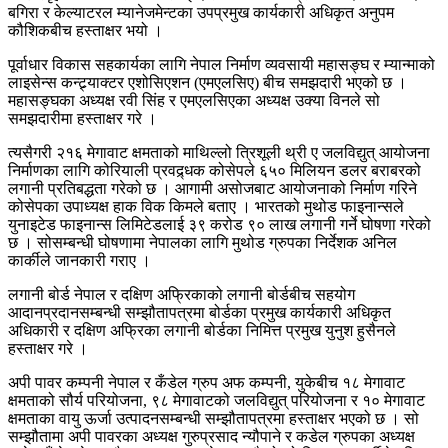
बगिरा र केल्याटरल म्यानेजमेन्टका उपप्रमुख कार्यकारी अधिकृत अनुपम
कौशिकबीच हस्ताक्षर भयो ।
पूर्वाधार विकास सहकार्यका लागि नेपाल निर्माण व्यवसायी महासङ्घ र म्यान्माको
लाइसेन्स कन्ट्र्याक्टर एशोसिएशन (एमएलसिए) बीच समझदारी भएको छ ।
महासङ्घका अध्यक्ष रवी सिंह र एमएलसिएका अध्यक्ष उक्या विनले सो
समझदारीमा हस्ताक्षर गरे ।
त्यसैगरी २१६ मेगावाट क्षमताको माथिल्लो त्रिशूली थ्री ए जलविद्युत् आयोजना
निर्माणका लागि कोरियाली प्रवद्र्धक कोसेपले ६५० मिलियन डलर बराबरको
लगानी प्रतिबद्धता गरेको छ । आगामी असोजबाट आयोजनाको निर्माण गरिने
कोसेपका उपाध्यक्ष हाक विक किमले बताए । भारतको मुथोड फाइनान्सले
युनाइटेड फाइनान्स लिमिटेडलाई ३९ करोड ९० लाख लगानी गर्ने घोषणा गरेको
छ । सोसम्बन्धी घोषणामा नेपालका लागि मुथोड ग्रुपका निर्देशक अनिल
कार्कीले जानकारी गराए ।
लगानी बोर्ड नेपाल र दक्षिण अफ्रिकाको लगानी बोर्डबीच सहयोग
आदानप्रदानसम्बन्धी सम्झौतापत्रमा बोर्डका प्रमुख कार्यकारी अधिकृत
अधिकारी र दक्षिण अफ्रिका लगानी बोर्डका निमित्त प्रमुख युनुश हुसैनले
हस्ताक्षर गरे ।
अपी पावर कम्पनी नेपाल र कँडेल ग्रुप अफ कम्पनी, युकेबीच १८ मेगावाट
क्षमताको सौर्य परियोजना, ९८ मेगावाटको जलविद्युत् परियोजना र १० मेगावाट
क्षमताका वायु ऊर्जा उत्पादनसम्बन्धी सम्झौतापत्रमा हस्ताक्षर भएको छ । सो
सम्झौतामा अपी पावरका अध्यक्ष गुरुप्रसाद न्यौपाने र कडेल ग्रुपका अध्यक्ष