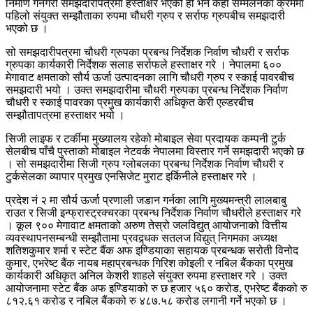
निर्माण गर्नेगरी समझदारीपत्रमा हस्ताक्षर भएको हो भने केही सम्मेलनका क्रममा
पहिलो संयुक्त सम्झौताका रुपमा चौधरी ग्रुप र सर्राफ ग्रुपबीच समझदारी
भएको छ ।
सो समझदारीपत्रमा चौधरी ग्रुपका प्रबन्ध निर्देशक निर्वाण चौधरी र सर्राफ
ग्रुपका कार्यकारी निर्देशक सलाह सर्राफले हस्ताक्षर गरे । नेपालमा ६००
मेगावाट क्षमताको सौर्य ऊर्जा उत्पादनका लागि चौधरी ग्रुप र स्काई पावरबीच
समझदारी भयो । उक्त समझदारीमा चौधरी ग्रुपका प्रबन्ध निर्देशक निर्वाण
चौधरी र स्काई पावरका प्रमुख कार्यकारी अधिकृत केरी एल्डरबीच
सम्झौतापत्रमा हस्ताक्षर भयो ।
सिजी लाइफ र टर्कीमा मुख्यालय रहेको मोबाइल सेवा प्रदायक कम्पनी टुर्क
सेलबीच पाँचै पुस्ताको मोबाइल नेटवर्क नेपालमा विस्तार गर्ने समझदारी भएको छ
। सो समझदारीमा सिजी ग्रुप ग्लोबलका प्रबन्ध निर्देशक निर्वाण चौधरी र
टुर्कसेलका व्यापार प्रमुख एनसिजेट मुराट इर्किनीले हस्ताक्षर गरे ।
प्रदेश नं २ मा सौर्य ऊर्जा प्रणाली जडान गर्नका लागि मुख्यमन्त्री लालबाबु
राउत र सिजी इन्फ्रास्ट्रक्चरका प्रबन्ध निर्देशक निर्वाण चौधरीले हस्ताक्षर गरे
। कूल ९०० मेगावाट क्षमताको अरुण तेस्रो जलविद्युत् आयोजनाको वित्तीय
व्यवस्थापनसम्बन्धी सम्झौतामा प्रवद्र्धक सतलज विद्युत् निगमका अध्यक्ष
शतिशकुमार शर्मा र स्टेट बैंक अफ इण्डियाका सहायक प्रबन्धक सरोती विनोद
कुमार, एभरेष्ट बैंक नायब महाप्रबन्धक गिरिश कोइली र नबिल बैंकका प्रमुख
कार्यकारी अधिकृत अनिल केशरी शाहले संयुक्त रुपमा हस्ताक्षर गरे । उक्त
आयोजनामा स्टेट बैंक अफ इण्डियाको रु छ हजार ५६० करोड, एभरेष्ट बैंकको रु
८१२.६१ करोड र नबिल बैंकको रु ४८७.५८ करोड लगानी गर्ने भएको छ ।