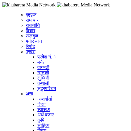
गृहपृष्ठ
समाचार
राजनीति
विचार
खेलकुद
मनोरञ्जन
रिपोर्ट
प्रदेश
प्रदेश नं. १
मधेश
वागमती
गण्डकी
लुम्बिनी
कर्णाली
सुदुरपश्चिम
अन्य
अन्तर्वार्ता
शिक्षा
स्वास्थ्य
अर्थ बजार
कृषि
साहित्य
विदेश