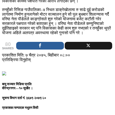
विकासका काममा पक्षपात गरेको आरोप लगाएका छन् ।
तनहुँको रिसिङ गाउँपालिका–४ स्थित डाक्रेखोलामा रु साढे दुई करोडको
लागतमा निर्माण हुनलागेको मोटर सञ्चालन हुने सोे पुल बुधबार शिलान्यास गर्दै
वरिष्ठ नेता पौडेलले काङ्ग्रेसले शुरु गरेको योजनामा बजेट कटौती गरेर
सरकारले पक्षपात गरेको बताएका हुन् । वरिष्ठ नेता पौडेलले कम्युनिष्टको
दुईतिहाइको सरकार भए पनि विकासका केही काम शुरु नभएको र तनहुँका थुप्रै
योजना अहिले अलपत्र अवस्थामा रहेको गुनासो पनि गरे ।
80
SHARES
प्रकाशित मिति: ७ चैत्र २०७५, बिहीबार ०८:००
प्रतिक्रिया दिनुहोस्
बायु सञ्चार मिडिया प्रालि
वीरेन्द्रनगर—१० सुर्खेत ।
सूचना विभाग दर्ता नं.
३६७९-२०७९/८०
प्रकाशक/सम्पादक
मधुवन विसी