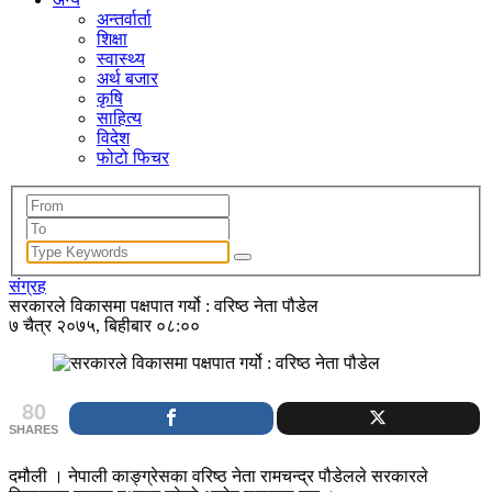
अन्तर्वार्ता
शिक्षा
स्वास्थ्य
अर्थ बजार
कृषि
साहित्य
विदेश
फोटो फिचर
संग्रह
सरकारले विकासमा पक्षपात गर्यो : वरिष्ठ नेता पौडेल
७ चैत्र २०७५, बिहीबार ०८:००
80
SHARES
दमौली । नेपाली काङ्ग्रेसका वरिष्ठ नेता रामचन्द्र पौडेलले सरकारले