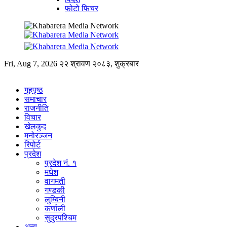
फोटो फिचर
Fri, Aug 7, 2026
२२ श्रावण २०८३, शुक्रबार
गृहपृष्ठ
समाचार
राजनीति
विचार
खेलकुद
मनोरञ्जन
रिपोर्ट
प्रदेश
प्रदेश नं. १
मधेश
वागमती
गण्डकी
लुम्बिनी
कर्णाली
सुदुरपश्चिम
अन्य