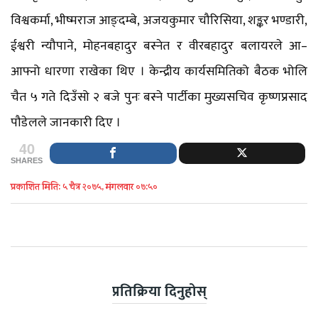
विश्वकर्मा, भीष्मराज आङ्दम्बे, अजयकुमार चौरिसिया, शङ्कर भण्डारी,
ईश्वरी न्यौपाने, मोहनबहादुर बस्नेत र वीरबहादुर बलायरले आ–
आफ्नो धारणा राखेका थिए । केन्द्रीय कार्यसमितिको बैठक भोलि
चैत ५ गते दिउँसो २ बजे पुनः बस्ने पार्टीका मुख्यसचिव कृष्णप्रसाद
पौडेलले जानकारी दिए ।
40
SHARES
प्रकाशित मिति: ५ चैत्र २०७५, मंगलवार ०७:५०
प्रतिक्रिया दिनुहोस्