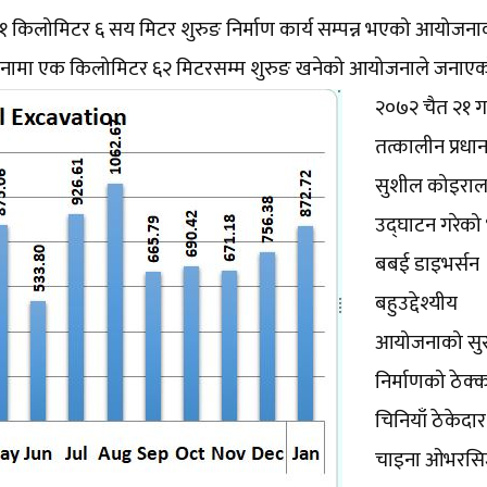
१ किलोमिटर ६ सय मिटर शुरुङ निर्माण कार्य सम्पन्न भएको आयोजना
िनामा एक किलोमिटर ६२ मिटरसम्म शुरुङ खनेको आयोजनाले जनाएक
२०७२ चैत २१ ग
तत्कालीन प्रधानम
सुशील कोइराल
उद्घाटन गरेको 
बबई डाइभर्सन
बहुउद्देश्यीय
आयोजनाको सु
निर्माणको ठेक्
चिनियाँ ठेकेदा
चाइना ओभरस