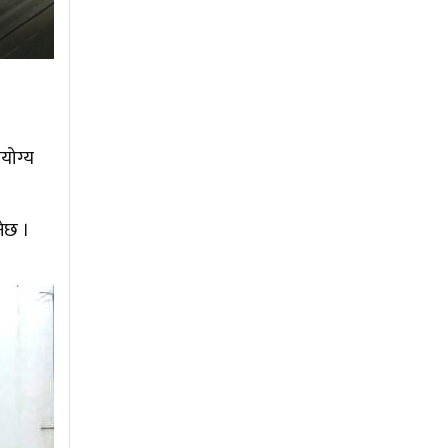
०
योग्य
नेछ ।