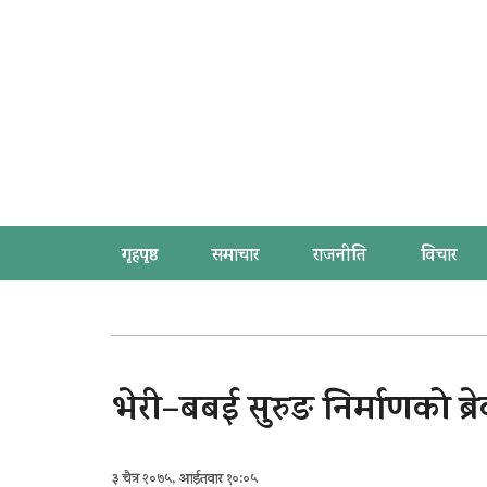
गृहपृष्ठ
समाचार
राजनीति
विचार
भेरी–बबई सुरुङ निर्माणको ब्रे
३ चैत्र २०७५, आईतवार १०:०५