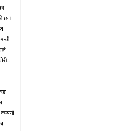
का
ो छ ।
ते
न्त्री
ाले
भेरी–
रुङ
का
र कम्पनी
िज