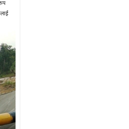
रुप
डलाई