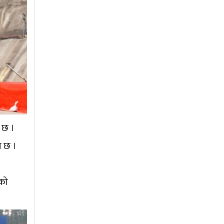
ो छ ।
ा छ ।
को