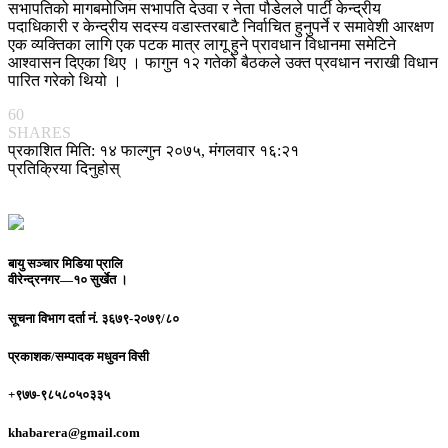
सभापतिको मागबमोजिम सभापति देउवा र नेता पौडेलले पार्टी केन्द्रीय
पदाधिकारी र केन्द्रीय सदस्य वडास्तरबाटै निर्वाचित हुनुपर्ने र समावेशी आरक्षण
एक व्यक्तिका लागि एक पटक मात्र लागू हुने प्रावधान विधानमा समेटिने
आश्वासन दिएका थिए । फागुन १२ गतेको बैठकले उक्त प्रवधान नराखी विधान
पारित गरेको थियो ।
60
SHARES
प्रकाशित मिति: १४ फाल्गुन २०७५, मंगलवार १६:२१
प्रतिक्रिया दिनुहोस्
बायु सञ्चार मिडिया प्रालि
वीरेन्द्रनगर—१० सुर्खेत ।
सूचना विभाग दर्ता नं.
३६७९-२०७९/८०
प्रकाशक/सम्पादक
मधुवन विसी
+९७७-९८५८०५०३३५
khabarera@gmail.com