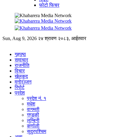
फोटो फिचर
Sun, Aug 9, 2026
२४ श्रावण २०८३, आईतवार
गृहपृष्ठ
समाचार
राजनीति
विचार
खेलकुद
मनोरञ्जन
रिपोर्ट
प्रदेश
प्रदेश नं. १
मधेश
वागमती
गण्डकी
लुम्बिनी
कर्णाली
सुदुरपश्चिम
अन्य