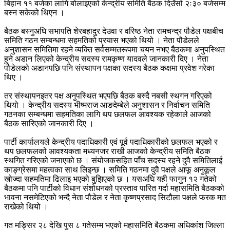
बिहान ११ बजेका लागि बोलाइएको केन्द्रीय समिति बैठक दिउँसो २ः३० बजेसम्म
बस्न सकेको थिएन ।
बैठक बस्नुअघि सभापति शेरबहादुर देउवा र वरिष्ठ नेता रामचन्द्र पौडेल पक्षबीच
समिति गठन सम्बन्धमा सहमतिको प्रयास भएको थियो । नेता पौडेलले
अनुशासन समितिमा रहने व्यक्ति सर्वसम्मतरूपमा चयन नभए बैठकमा अनुपस्थित
हुने अडान लिएको केन्द्रीय सदस्य रामकृष्ण यादवले जानकारी दिए । नेता
पौडेलको अडानपछि पनि संस्थापन पक्षका सदस्य बैठक कक्षमा प्रवेश गरेका
थिए ।
तर संस्थापनइतर पक्ष अनुपस्थित भएपछि बैठक बस्दै नबसी स्थगन गरिएको
थियो । केन्द्रीय सदस्य भीष्मराज आङदेम्बेले अनुशासन र निर्वाचन समिति
गठनका सम्बन्धमा सहमतिका लागि थप छलफल आवश्यक रहेकाले आजको
बैठक सारिएको जानकारी दिए ।
पार्टी कार्यालयले केन्द्रीय पदाधिकारी एवं पूर्व पदाधिकारीको छलफल भएको र
थप छलफलको आवश्यकता मध्यनजर राखी आजको केन्द्रीय समिति बैठक
स्थगित गरिएको जनाएको छ । संयोजकसहित पाँच सदस्य रहने दुवै समितिलाई
काङ्ग्रेसमा महत्वका साथ लिइन्छ । समिति गठनमा दुवै पक्षले आफू अनुकूल
खोज्दा सहमतिमा ढिलाइ भएको बुझिएको छ । यसअघि यही फागुन १२ गतेको
बैठकमा पनि पार्टीको विधान संशोधनको प्रस्ताव पारित गर्दा महासमिति बैठकको
भावना नसमेटिएको भन्दै नेता पौडेल र नेता कृष्णप्रसाद सिटौला पक्षले फरक मत
राखेको थियो ।
गत मङ्सिर २८ देखि पुस ८ गतेसम्म भएको महासमिति बैठकमा अधिकांश जिल्ला