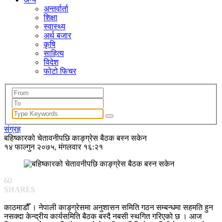
अन्तर्वार्ता
शिक्षा
स्वास्थ्य
अर्थ बजार
कृषि
साहित्य
विदेश
फोटो फिचर
संग्रह
बहिष्कारको चेतावनीपछि काङ्ग्रेस बैठक बस्न सकेन
१४ फाल्गुन २०७५, मंगलवार १६:२१
60
SHARES
काठमाडौँ । नेपाली काङ्ग्रेसमा अनुशासन समिति गठन सम्बन्धमा सहमति हुन
नसक्दा केन्द्रीय कार्यसमिति बैठक बस्दै नबसी स्थगित गरिएको छ । आज