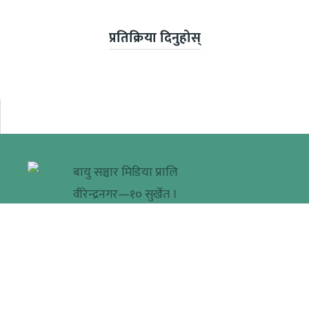
प्रतिक्रिया दिनुहोस्
बायु सञ्चार मिडिया प्रालि
वीरेन्द्रनगर—१० सुर्खेत ।
+९७७-९८५८०५०३३५
सूचना विभाग दर्ता नं.
३६७९-२०७९/८०
khabarera@gmail.com
प्रकाशक/सम्पादक
मधुवन विसी
© २०१६-२०२२ Khabarera.com सर्वाधिकार सुरक्षित