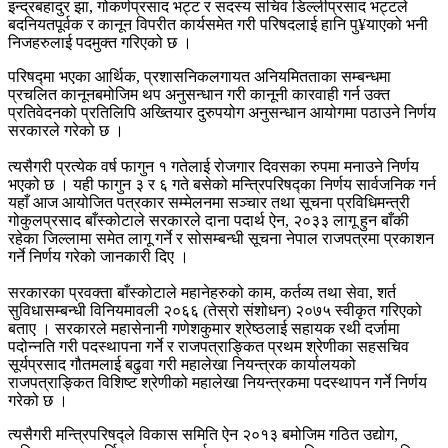
इन्द्रबहादुर झा, गोकर्णप्रसाद भट्ट र सदस्य सचिव डिल्लीप्रसाद भट्टले
बदनियतपूर्वक र कानून विपरीत कार्यसमेत गरी परिषदलाई हानि पु¥याएको भनी
निजहरुलाई पदमुक्त गरिएको छ ।
परिषद्मा भएका आर्थिक, प्रशासनिकलगायत अनियमितताका सम्बन्धमा
प्रचलित कानूनबमोजिम थप अनुसन्धान गरी कानूनी कारवाही गर्न उक्त
प्रतिवेदनको प्रतिलिपि अख्तियार दुरुपयोग अनुसन्धान आयोगमा पठाउने निर्णय
सरकारले गरेको छ ।
त्यसैगरी प्रत्येक वर्ष फागुन १ गतेलाई रोजगार दिवसका रुपमा मनाउने निर्णय
भएको छ । यही फागुन ३ र ६ गते बसेको मन्त्रिपरिषद्का निर्णय सार्वजनिक गर्न
यहाँ आज आयोजित पत्रकार सम्मेलनमा सञ्चार तथा सूचना प्रविधिमन्त्री
गोकुलप्रसाद बाँस्कोटाले सरकारले दाना पदार्थ ऐन, २०३३ लागू हुन बाँकी
रहेका जिल्लामा समेत लागू गर्ने र सोसम्बन्धी सूचना नेपाल राजपत्रमा प्रकाशन
गर्ने निर्णय गरेको जानकारी दिए ।
सरकारका प्रवक्ता बाँस्कोटाले महानेहरुको काम, कर्तव्य तथा सेवा, शर्त
सुविधासम्बन्धी विनियमावली २०६६ (तेस्रो संशोधन) २०७५ स्वीकृत गरिएको
बताए । सरकारले महासेनानी गणेशकुमार श्रेष्ठलाई सहायक रथी दर्जामा
पदोन्नति गरी पदस्थापना गर्ने र राजपत्राङ्कित प्रथम श्रेणीका सहसचिव
सूर्यप्रसाद गौतमलाई बढुवा गरी महालेखा नियन्त्रक कार्यालयको
राजपत्राङ्कित विशिष्ट श्रेणीको महालेखा नियन्त्रकमा पदस्थापन गर्ने निर्णय
गरेको छ ।
त्यसैगरी मन्त्रिपरिषद्ले विकास समिति ऐन २०१३ बमोजिम गठित उद्योग,