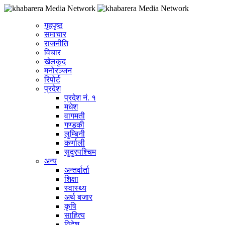
गृहपृष्ठ
समाचार
राजनीति
विचार
खेलकुद
मनोरञ्जन
रिपोर्ट
प्रदेश
प्रदेश नं. १
मधेश
वागमती
गण्डकी
लुम्बिनी
कर्णाली
सुदुरपश्चिम
अन्य
अन्तर्वार्ता
शिक्षा
स्वास्थ्य
अर्थ बजार
कृषि
साहित्य
विदेश