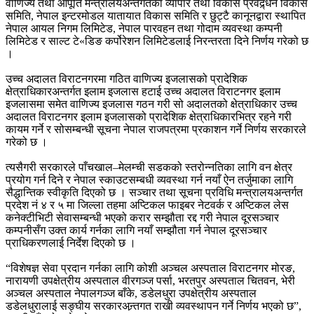
वाणिज्य तथा आपूर्ति मन्त्रालयअन्तर्गतका व्यापार तथा विकास प्रवद्र्धन विकास
समिति, नेपाल इन्टरमोडल यातायात विकास समिति र छुट्टै कानूनद्वारा स्थापित
नेपाल आयल निगम लिमिटेड, नेपाल पारवहन तथा गोदाम व्यवस्था कम्पनी
लिमिटेड र साल्ट टे«डिङ कर्पोरेशन लिमिटेडलाई निरन्तरता दिने निर्णय गरेको छ
।
उच्च अदालत विराटनगरमा गठित वाणिज्य इजलासको प्रादेशिक
क्षेत्राधिकारअन्तर्गत इलाम इजलास हटाई उच्च अदालत विराटनगर इलाम
इजलासमा समेत वाणिज्य इजलास गठन गरी सो अदालतको क्षेत्राधिकार उच्च
अदालत विराटनगर इलाम इजलासको प्रादेशिक क्षेत्राधिकारभित्र रहने गरी
कायम गर्ने र सोसम्बन्धी सूचना नेपाल राजपत्रमा प्रकाशन गर्ने निर्णय सरकारले
गरेको छ ।
त्यसैगरी सरकारले पाँचखाल–मेलम्ची सडकको स्तरोन्नतिका लागि वन क्षेत्र
प्रयोग गर्न दिने र नेपाल स्काउटसम्बधी व्यवस्था गर्न नयाँ ऐन तर्जुमाका लागि
सैद्धान्तिक स्वीकृति दिएको छ । सञ्चार तथा सूचना प्रविधि मन्त्रालयअन्तर्गत
प्रदेश नं ४ र ५ मा जिल्ला तहमा अप्टिकल फाइबर नेटवर्क र अप्टिकल लेस
कनेक्टीभिटी सेवासम्बन्धी भएको करार सम्झौता रद्द गरी नेपाल दूरसञ्चार
कम्पनीसँग उक्त कार्य गर्नका लागि नयाँ सम्झौता गर्न नेपाल दूरसञ्चार
प्राधिकरणलाई निर्देश दिएको छ ।
“विशेषज्ञ सेवा प्रदान गर्नका लागि कोशी अञ्चल अस्पताल विराटनगर मोरङ,
नारायणी उपक्षेत्रीय अस्पताल वीरगञ्ज पर्सा, भरतपुर अस्पताल चितवन, भेरी
अञ्चल अस्पताल नेपालगञ्ज बाँके, डडेलधुरा उपक्षेत्रीय अस्पताल
डडेलधुरालाई सङ्घीय सरकारअन्र्तगत राखी व्यवस्थापन गर्ने निर्णय भएको छ”,