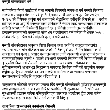
मन्त्री बाँस्कोटाले भने ।
सार्वजनिक निजी साझेदारी तथा लगानी विषयको व्यवस्था गर्न बनेको विधेयक
सङ्घीय संसद्मा पेश गर्न स्वीकृति दिनाका साथै यातायात प्राधिकरण ऐन,
२०७५ को विधेयक तर्जुमा गर्न सरकारले सैद्धान्तिक स्वीकृति दिएको छ । उद्योग,
वाणिज्य तथा आपूर्ति मन्त्रालयका सचिवलाई नेपाल खाद्य संस्थानको सञ्चालक
समिति अध्यक्षको जिम्मेवारी दिइएको छ । विदेशी लगानी तथा प्रविधि
हस्तान्तरणसम्बन्धी कानूनको संशोधन र एकीकरण गर्न बनेको विधेयक २०७५
संघीय संसद्मा पेश गर्न स्वीकृति प्रदान गरिएको छ ।
मन्त्री बाँस्कोटाका अनुसार शिक्षा विज्ञान तथा प्रविधि मन्त्रलयअन्तर्गत
स्थापना गरिने तीन मेडिकल कलेजको भौतिक पूर्वाधार निर्माण विकास कार्य
सञ्चालन गर्न २०७६ असार मसान्तसम्मका लागि अस्थायी सङ्गठन संरचना र
राजपत्राङ्कित श्रेणी ९ पदको अस्थायी दरबन्दी सिर्जना गर्ने निर्णय गरिएको छ
। प्रदेश निजामती सेवाको गठन सञ्चालन व्यवस्थापन सेवाको शर्त तथा
सुविधासम्बन्धी आधारभूत सिद्धान्त र मापदण्ड निर्धारण गर्ने गरी सङ्घीय कानून
तर्जुमा प्रक्रिया अगाडि बढाउन सङ्घीय मामिला तथा सामान्य प्रशासन
मन्त्रालयलाई स्वीकृति प्रदान गरिएको छ ।
पत्रकारले सोधेको प्रश्नको जवाफ दिँदै मन्त्री बाँस्कोटाले पूर्वउपप्रधानमन्त्री
तथा पूर्वगृहमन्त्रीलगायत पूर्व विशिष्ट पदाधिकारी सुरक्षाका लागि खटिएका
सुरक्षाकर्मी हटाउने बारेमा मन्त्रिपरिषद्मा छलफल भइरहेका हुँदा त्यस बारेमा
सरकारले केही न केही निर्णय गर्ने जानकारी दिए ।
सामाजिक सञ्जालको कार्यालय नेपालमै