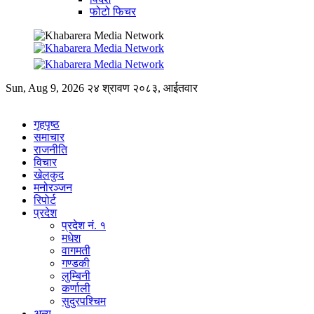
फोटो फिचर
Sun, Aug 9, 2026
२४ श्रावण २०८३, आईतवार
गृहपृष्ठ
समाचार
राजनीति
विचार
खेलकुद
मनोरञ्जन
रिपोर्ट
प्रदेश
प्रदेश नं. १
मधेश
वागमती
गण्डकी
लुम्बिनी
कर्णाली
सुदुरपश्चिम
अन्य