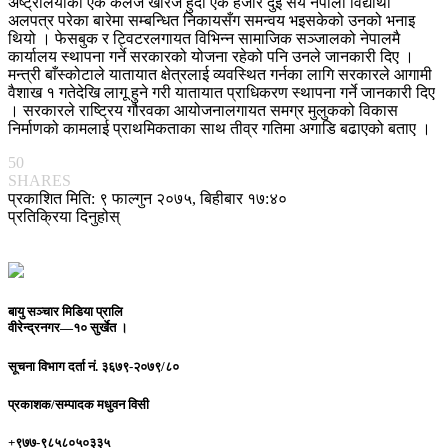
अष्ट्रेलियाको एक कलेज खारेज हुँदा एक हजार दुई सय नेपाली विद्यार्थी
अलपत्र परेका बारेमा सम्बन्धित निकायसँग समन्वय भइसकेको उनको भनाइ
थियो । फेसबुक र ट्विटरलगायत विभिन्न सामाजिक सञ्जालको नेपालमै
कार्यालय स्थापना गर्ने सरकारको योजना रहेको पनि उनले जानकारी दिए ।
मन्त्री बाँस्कोटाले यातायात क्षेत्रलाई व्यवस्थित गर्नका लागि सरकारले आगामी
वैशाख १ गतेदेखि लागू हुने गरी यातायात प्राधिकरण स्थापना गर्ने जानकारी दिए
। सरकारले राष्ट्रिय गौरवका आयोजनालगायत समग्र मुलुकको विकास
निर्माणको कामलाई प्राथमिकताका साथ तीव्र गतिमा अगाडि बढाएको बताए ।
50
SHARES
प्रकाशित मिति: ९ फाल्गुन २०७५, बिहीबार १७:४०
प्रतिक्रिया दिनुहोस्
बायु सञ्चार मिडिया प्रालि
वीरेन्द्रनगर—१० सुर्खेत ।
सूचना विभाग दर्ता नं.
३६७९-२०७९/८०
प्रकाशक/सम्पादक
मधुवन विसी
+९७७-९८५८०५०३३५