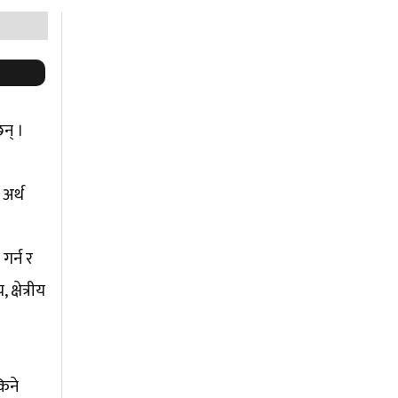
छन् ।
अर्थ
गर्न र
्षेत्रीय
िने