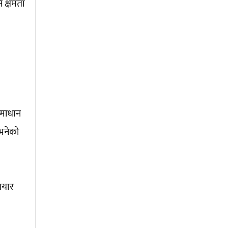
े क्षमता
समाधान
 भनेको
तयार