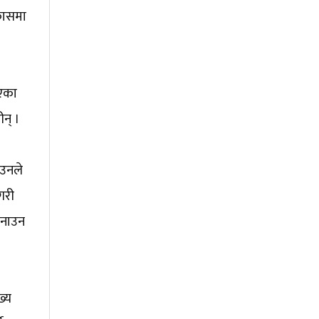
िकासमा
भएका
ीन् ।
 उनले
गरी
 बनाउन
ख्य