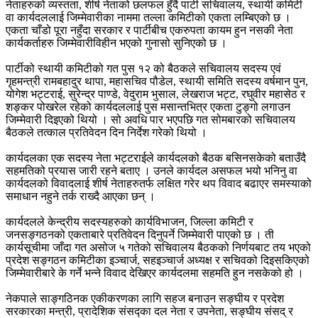
नेताहरुको व्यस्तता, शीर्ष नेताको छलफल हुँदै पार्टी सचिवालय, स्थायी कमिटी
वा कार्यदललाई जिम्मेवारीका नाममा तल्ला कमिटीको एकता लम्बिएको छ ।
एकता चाँडो पूरा नहुँदा सरकार र पार्टीबीच एकरुपता कायम हुन नसकी नेता
कार्यकर्ताहरु जिम्मेवारीविहीन भएको गुनासो सुनिएको छ ।
पार्टीको स्थायी कमिटीको गत पुस १२ को बैठकले सचिवालय सदस्य एवं
गृहमन्त्री रामबहादुर थापा, महासचिव पौडेल, स्थायी समिति सदस्य वर्षमान पुन,
योगेश भट्टराई, सुरेन्द्र पाण्डे, वेदुराम भुसाल, लेखराज भट्ट, रघुवीर महासेठ र
शङ्कर पोखरेल रहेको कार्यदललाई पुस मसान्तभित्र एकता टुङ्गो लगाउन
जिम्मेवारी दिइएको थियो । सो अवधि पार भएपछि गत सोमबारको सचिवालय
बैठकले तत्काल प्रतिवेदन दिन निर्देश गरेको थियो ।
कार्यदलका एक सदस्य नेता भट्टराईले कार्यदलको बैठक बसिनसकेको बताउँदै
सहमतिको प्रयास जारी रहने बताए । उनले कार्यदल असफल भयो भनिनु वा
कार्यदलको विवादलाई शीर्ष नेताहरुतर्फ लक्षित गरेर थप विवाद बढाएर समस्याको
समाधान नहुने तर्क राख्दै आएका छन् ।
कार्यदलले केन्द्रीय सदस्यहरुको कार्यविभाजन, जिल्ला कमिटी र
जनसङ्गठनको एकताबारे प्रतिवेदन दिनुपर्ने जिम्मेवारी पाएको छ । ती
कार्यसूचीमा जाँदा गत असोज ५ गतेको सचिवालय बैठकको निर्णयबाट तय भएको
प्रदेश सङ्गठन कमिटीका इञ्चार्ज, सहइञ्चार्ज अध्यक्ष र सचिवको दिइसकिएको
जिम्मेवारीबारे के गर्ने भन्ने विवाद देखिएर कार्यदलमा सहमति हुन नसकेको हो ।
नेकपाले साङ्गठिनक एकीकरणका लागि सहज बनाउन सङ्घीय र प्रदेश
सरकारका मन्त्री, प्रादेशिक संसद्का दल नेता र उपनेता, सङ्घीय संसद् र