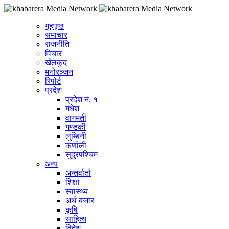
गृहपृष्ठ
समाचार
राजनीति
विचार
खेलकुद
मनोरञ्जन
रिपोर्ट
प्रदेश
प्रदेश नं. १
मधेश
वागमती
गण्डकी
लुम्बिनी
कर्णाली
सुदुरपश्चिम
अन्य
अन्तर्वार्ता
शिक्षा
स्वास्थ्य
अर्थ बजार
कृषि
साहित्य
विदेश