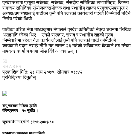
प्रदेशसभामा प्रमुख सचेतक, सचेतक, संसदीय समितिका सभापतिहरु, जिल्ला
समन्वय समितिका संयोजक/संयोजक तथा स्थानीय तहका प्रमुख/उपप्रमुख र
अध्यक्ष/उपाध्यक्षलाई पार्टीको कुनै पनि स्तरको कार्यकारी पदको जिम्मेवारी नदिने
निर्णय गरेको थियो ।
पार्टीका वरिष्ठ नेता माधवकुमार नेपालले प्रदेश कमिटीको नेतृत्व चयनमा लिखित
असहमति गरेका थिए । उनले सरकार, संसद् र स्थानीय तहको मुख्य
जिम्मेवारीमा रहेका नेता कार्यकर्तालाई कुनै पनि स्तरको पार्टी कमिटीको
कार्यकारी पदमा नराख्ने नीति गत साउन २३ गतेको सचिवालय बैठकले तय गरेका
मापदण्ड कार्यान्वयनमा जोड दिँदै आएका छन् ।
50
SHARES
प्रकाशित मिति: २८ माघ २०७५, सोमबार ०८:४२
प्रतिक्रिया दिनुहोस्
बायु सञ्चार मिडिया प्रालि
वीरेन्द्रनगर—१० सुर्खेत ।
सूचना विभाग दर्ता नं.
३६७९-२०७९/८०
प्रकाशक/सम्पादक
मधुवन विसी