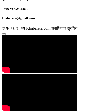
+९७७-९८५८०५०३३५
khabarera@gmail.com
© २०१६-२०२२ Khabarera.com सर्वाधिकार सुरक्षित