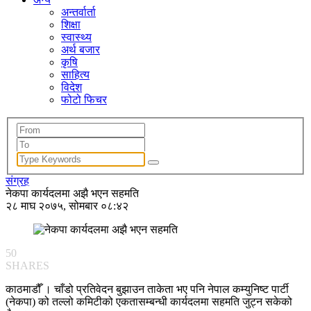
अन्तर्वार्ता
शिक्षा
स्वास्थ्य
अर्थ बजार
कृषि
साहित्य
विदेश
फोटो फिचर
संग्रह
नेकपा कार्यदलमा अझै भएन सहमति
२८ माघ २०७५, सोमबार ०८:४२
50
SHARES
काठमाडौँ । चाँडो प्रतिवेदन बुझाउन ताकेता भए पनि नेपाल कम्युनिष्ट पार्टी
(नेकपा) को तल्लो कमिटीको एकतासम्बन्धी कार्यदलमा सहमति जुट्न सकेको