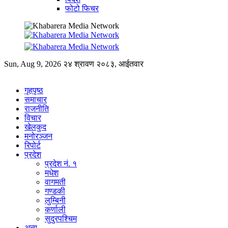
फोटो फिचर
Sun, Aug 9, 2026
२४ श्रावण २०८३, आईतवार
गृहपृष्ठ
समाचार
राजनीति
विचार
खेलकुद
मनोरञ्जन
रिपोर्ट
प्रदेश
प्रदेश नं. १
मधेश
वागमती
गण्डकी
लुम्बिनी
कर्णाली
सुदुरपश्चिम
अन्य