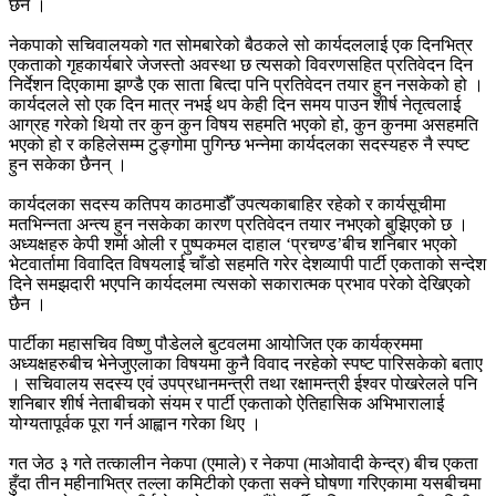
छैन ।
नेकपाको सचिवालयको गत सोमबारेको बैठकले सो कार्यदललाई एक दिनभित्र
एकताको गृहकार्यबारे जेजस्तो अवस्था छ त्यसको विवरणसहित प्रतिवेदन दिन
निर्देशन दिएकामा झण्डै एक साता बित्दा पनि प्रतिवेदन तयार हुन नसकेको हो ।
कार्यदलले सो एक दिन मात्र नभई थप केही दिन समय पाउन शीर्ष नेतृत्वलाई
आग्रह गरेको थियो तर कुन कुन विषय सहमति भएको हो, कुन कुनमा असहमति
भएको हो र कहिलेसम्म टुङ्गोमा पुगिन्छ भन्नेमा कार्यदलका सदस्यहरु नै स्पष्ट
हुन सकेका छैनन् ।
कार्यदलका सदस्य कतिपय काठमाडौँ उपत्यकाबाहिर रहेको र कार्यसूचीमा
मतभिन्नता अन्त्य हुन नसकेका कारण प्रतिवेदन तयार नभएको बुझिएको छ ।
अध्यक्षहरु केपी शर्मा ओली र पुष्पकमल दाहाल ‘प्रचण्ड’बीच शनिबार भएको
भेटवार्तामा विवादित विषयलाई चाँडो सहमति गरेर देशव्यापी पार्टी एकताको सन्देश
दिने समझदारी भएपनि कार्यदलमा त्यसको सकारात्मक प्रभाव परेको देखिएको
छैन ।
पार्टीका महासचिव विष्णु पौडेलले बुटवलमा आयोजित एक कार्यक्रममा
अध्यक्षहरुबीच भेनेजुएलाका विषयमा कुनै विवाद नरहेको स्पष्ट पारिसकेकाे बताए
। सचिवालय सदस्य एवं उपप्रधानमन्त्री तथा रक्षामन्त्री ईश्वर पोखरेलले पनि
शनिबार शीर्ष नेताबीचको संयम र पार्टी एकताको ऐतिहासिक अभिभारालाई
योग्यतापूर्वक पूरा गर्न आह्वान गरेका थिए ।
गत जेठ ३ गते तत्कालीन नेकपा (एमाले) र नेकपा (माओवादी केन्द्र) बीच एकता
हुँदा तीन महीनाभित्र तल्ला कमिटीको एकता सक्ने घोषणा गरिएकामा यसबीचमा