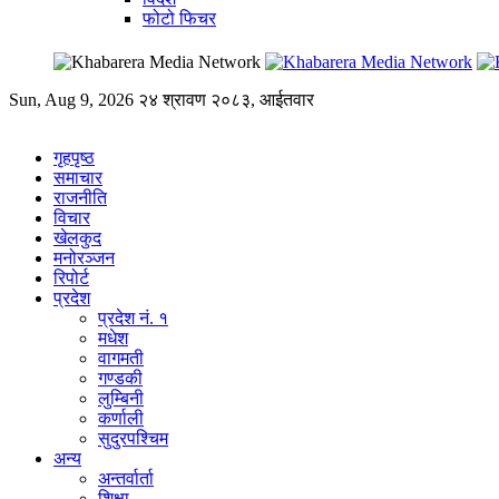
फोटो फिचर
Sun, Aug 9, 2026
२४ श्रावण २०८३, आईतवार
गृहपृष्ठ
समाचार
राजनीति
विचार
खेलकुद
मनोरञ्जन
रिपोर्ट
प्रदेश
प्रदेश नं. १
मधेश
वागमती
गण्डकी
लुम्बिनी
कर्णाली
सुदुरपश्चिम
अन्य
अन्तर्वार्ता
शिक्षा