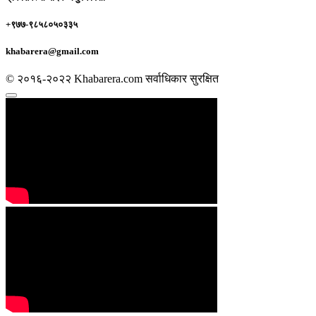
+९७७-९८५८०५०३३५
khabarera@gmail.com
© २०१६-२०२२ Khabarera.com सर्वाधिकार सुरक्षित