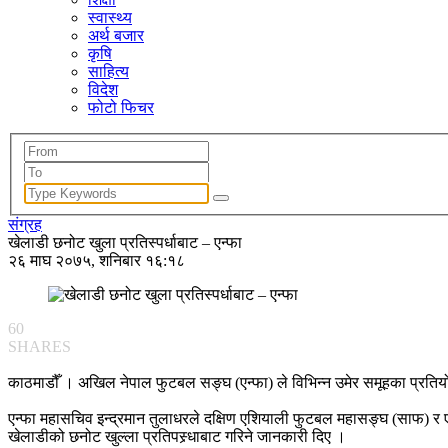
स्वास्थ्य
अर्थ बजार
कृषि
साहित्य
विदेश
फोटो फिचर
संग्रह
खेलाडी छनोट खुला प्रतिस्पर्धाबाट – एन्फा
२६ माघ २०७५, शनिबार १६:१८
60
SHARES
काठमाडौँ । अखिल नेपाल फुटबल सङ्घ (एन्फा) ले विभिन्न उमेर समूहका प्रतियो
एन्फा महासचिव इन्द्रमान तुलाधरले दक्षिण एशियाली फुटबल महासङ्घ (साफ) र
खेलाडीको छनोट खुल्ला प्रतिपस्र्धाबाट गरिने जानकारी दिए ।