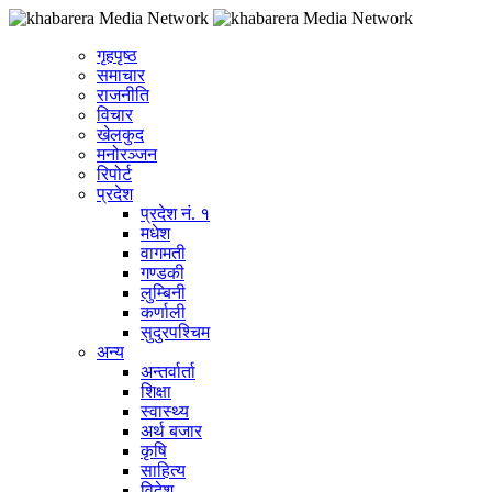
गृहपृष्ठ
समाचार
राजनीति
विचार
खेलकुद
मनोरञ्जन
रिपोर्ट
प्रदेश
प्रदेश नं. १
मधेश
वागमती
गण्डकी
लुम्बिनी
कर्णाली
सुदुरपश्चिम
अन्य
अन्तर्वार्ता
शिक्षा
स्वास्थ्य
अर्थ बजार
कृषि
साहित्य
विदेश