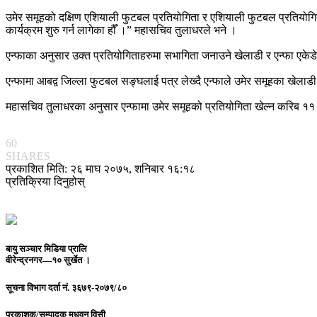
उमेर समूहको दक्षिण एशियाली फुटबल प्रतियोगिता र एशियाली फुटबल प्रतियोगिता 
कार्यक्रम शुरु गर्न लागेका हौँ ।” महासचिव तुलाधरले भने ।
एन्फाका अनुसार उक्त प्रतियोगिताहरुमा सभागिता जनाउने खेलाडी र एन्फा एके
एन्फामा आबद्व जिल्ला फुटबल सङ्घलाई पत्र लेख्दै एन्फाले उमेर समूहका खेलाडी
महासचिव तुलाधरका अनुसार एन्फामा उमेर समूहको प्रतियोगिता खेल्न करिब १
60
SHARES
प्रकाशित मिति: २६ माघ २०७५, शनिबार १६:१८
प्रतिक्रिया दिनुहोस्
बायु सञ्चार मिडिया प्रालि
वीरेन्द्रनगर—१० सुर्खेत ।
सूचना विभाग दर्ता नं.
३६७९-२०७९/८०
प्रकाशक/सम्पादक
मधुवन विसी