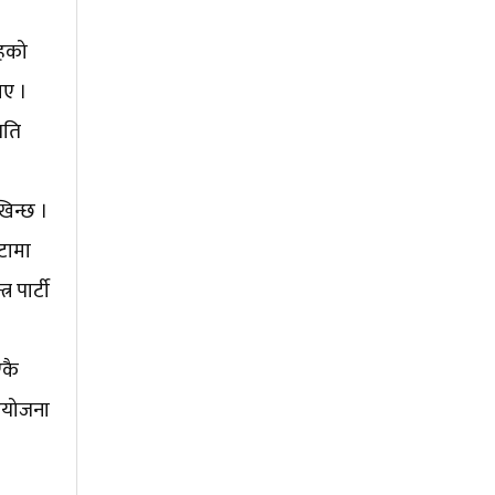
तहको
ाए ।
पति
िन्छ ।
टामा
 पार्टी
एकै
रियोजना