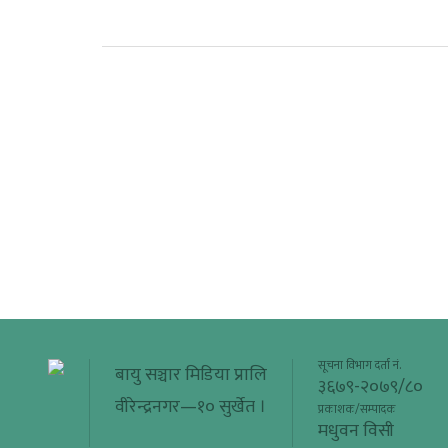
सूचना विभाग दर्ता नं.
बायु सञ्चार मिडिया प्रालि
३६७९-२०७९/८०
वीरेन्द्रनगर—१० सुर्खेत ।
प्रकाशक/सम्पादक
मधुवन विसी