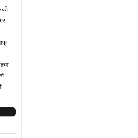
्रको
िएर
 आफू
यक्रम
को
ी