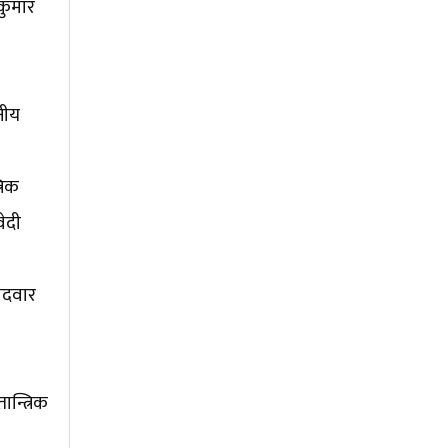
धकुमार
नीय
रिक
ेदी
मेदवार
न्त्रिक