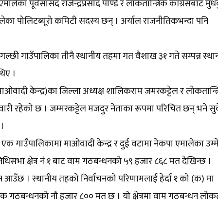
मालेका पूर्वसांसद राजेन्द्रप्रसाद पाण्डे र लोकतान्त्रिक काँग्रेसबाट मु
एवं एमालेका पोलिटब्यूरो कमिटी सदस्य छन् । अर्याल राजनीतिकभन्दा पनि
 र गल्छी गाउँपालिका तीनै स्थानीय तहमा गत वैशाख ३१ गते सम्पन्न स्था
थिए ।
 (माओवादी केन्द्र)का जिल्ला अध्यक्ष शालिकराम जमरकट्टेल र लोकतान्त्
वारी रहेको छ । जम्मरकट्टेल मजदुर नेताका रूपमा परिचित छन् भने सुव
 ।
नमा एक गाउँपालिकामा माओवादी केन्द्र र दुई वटामा नेकपा एमालेका उम्
धिसभा क्षेत्र नं १ बाट वाम गठबन्धनको ५९ हजार ८६८ मत देखिन्छ ।
 आउँछ । स्थानीय तहको निर्वाचनको परिणामलाई हेर्दा १ को (क) मा
 गठबन्धनको नौ हजार ८०० मत छ । यो क्षेत्रमा वाम गठबन्धन लोकता