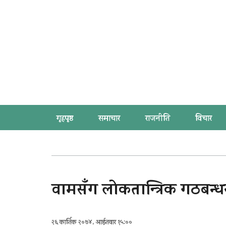
गृहपृष्ठ
समाचार
राजनीति
विचार
वामसँग लोकतान्त्रिक गठबन्धनक
२६ कार्तिक २०७४, आईतवार १५:००