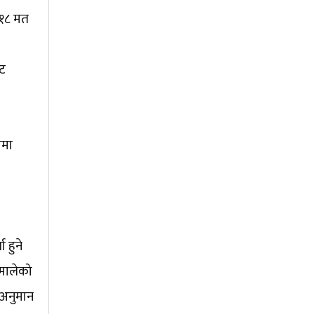
७१८ मत
ाट
ामा
 हुने
एमालेको
े अनुमान