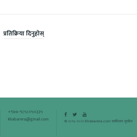
प्रतिक्रिया दिनुहोस्
+९७७-९८५८०५०३३५
khabarera@gmail.com
© २०१६-२०२२ Khabarera.com सर्वाधिकार सुरक्षित