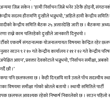
यमा जित्न सकेन । ‘हामी निर्वाचन जित्ने भनेर उठेकै होइनौं, संगठ
 केन्द्रीय सदस्य हीरामणि दुःखीले भन्नुभयो, ‘अहिले हामी केन्द्रीय समित
वादीको केन्द्रीय समिति बैठक २५ असारदेखि जारी छ । बैठकमा अध्यक्ष 
धारणा राख्ने काम चलिरहेको दुःखीले जानकारी दिनुभयो ।
ा, पार्टीको एकवर्षे संगठनात्मक योजनालगायत विषयमा केन्द्रित रहेर छल
 साउन ९ र १० गते केन्द्रीय कार्यालय र ११ र १२ गते केन्द्रीय परि
पेक्षित आएन’, प्रवक्ता देवकोटाले भन्नुभयो, ‘निर्वाचन समीक्षा, अबको
दै छौं ।’
नेकपा पनि छलफलमा छ । केही दिनअघि मात्रै उसले पाँच सदस्यीय स्थ
ा विषयमा समीक्षा गरेको स्रोतले बतायो । स्थायी समितिले पार्टी
 व्यापक छलफल आवश्यक रहेको निष्कर्ष निकालेको छ । साउन पहिलो 