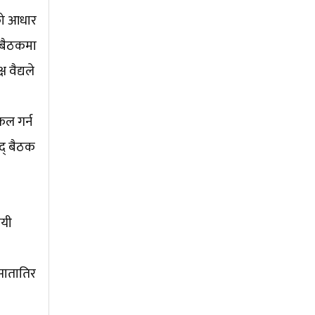
नको आधार
ि बैठकमा
वैद्यले
फल गर्न
षद् बैठक
ायी
सातातिर