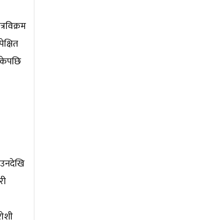
त्रविक्रम
ेक्षित
नसकेपछि
ाउनदेखि
री
रोशी