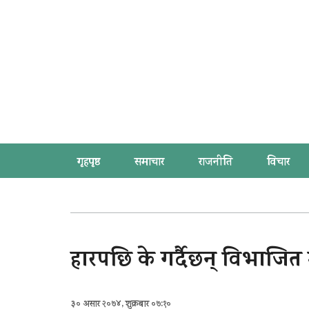
गृहपृष्ठ
समाचार
राजनीति
विचार
हारपछि के गर्दैछन् विभाजि
३० असार २०७४, शुक्रबार ०७:१०