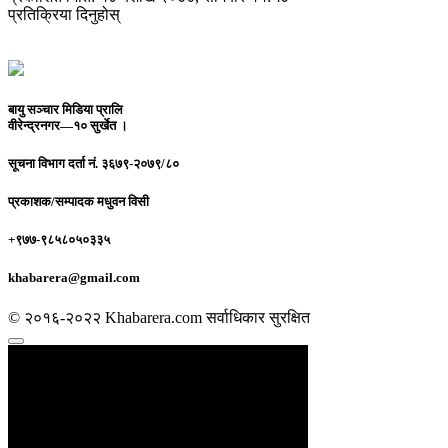
प्रतिक्रिया दिनुहोस्
बायु सञ्चार मिडिया प्रालि
वीरेन्द्रनगर—१० सुर्खेत ।
सूचना विभाग दर्ता नं.
३६७९-२०७९/८०
प्रकाशक/सम्पादक
मधुवन विसी
+९७७-९८५८०५०३३५
khabarera@gmail.com
© २०१६-२०२२ Khabarera.com सर्वाधिकार सुरक्षित