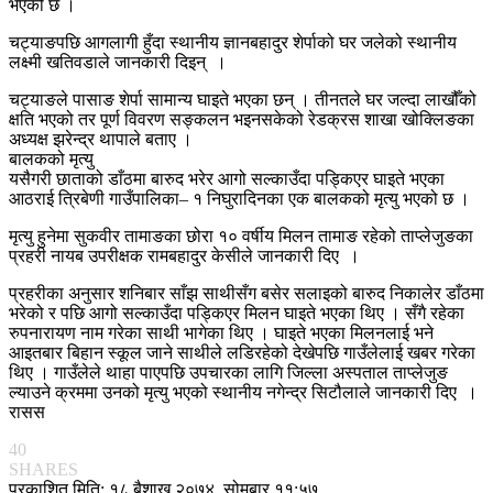
भएको छ ।
चट्याङपछि आगलागी हुँदा स्थानीय ज्ञानबहादुर शेर्पाको घर जलेको स्थानीय
लक्ष्मी खतिवडाले जानकारी दिइन् ।
चट्याङले पासाङ शेर्पा सामान्य घाइते भएका छन् । तीनतले घर जल्दा लाखौँको
क्षति भएको तर पूर्ण विवरण सङ्कलन भइनसकेको रेडक्रस शाखा खोक्लिङका
अध्यक्ष झरेन्द्र थापाले बताए ।
बालकको मृत्यु
यसैगरी छाताको डाँठमा बारुद भरेर आगो सल्काउँदा पड्किएर घाइते भएका
आठराई त्रिबेणी गाउँपालिका– १ निघुरादिनका एक बालकको मृत्यु भएको छ ।
मृत्यु हुनेमा सुकवीर तामाङका छोरा १० वर्षीय मिलन तामाङ रहेको ताप्लेजुङका
प्रहरी नायब उपरीक्षक रामबहादुर केसीले जानकारी दिए ।
प्रहरीका अनुसार शनिबार साँझ साथीसँग बसेर सलाइको बारुद निकालेर डाँठमा
भरेको र पछि आगो सल्काउँदा पड्किएर मिलन घाइते भएका थिए । सँगै रहेका
रुपनारायण नाम गरेका साथी भागेका थिए । घाइते भएका मिलनलाई भने
आइतबार बिहान स्कूल जाने साथीले लडिरहेको देखेपछि गाउँलेलाई खबर गरेका
थिए । गाउँलेले थाहा पाएपछि उपचारका लागि जिल्ला अस्पताल ताप्लेजुङ
ल्याउने क्रममा उनको मृत्यु भएको स्थानीय नगेन्द्र सिटौलाले जानकारी दिए ।
रासस
40
SHARES
प्रकाशित मिति: १८ बैशाख २०७४, सोमबार ११:५७