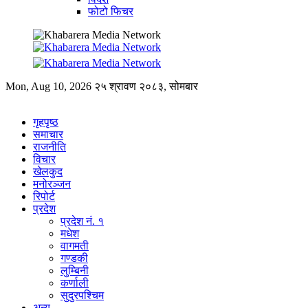
फोटो फिचर
Mon, Aug 10, 2026
२५ श्रावण २०८३, सोमबार
गृहपृष्ठ
समाचार
राजनीति
विचार
खेलकुद
मनोरञ्जन
रिपोर्ट
प्रदेश
प्रदेश नं. १
मधेश
वागमती
गण्डकी
लुम्बिनी
कर्णाली
सुदुरपश्चिम
अन्य