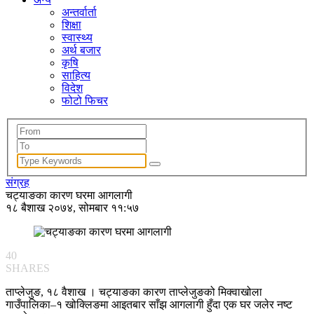
अन्तर्वार्ता
शिक्षा
स्वास्थ्य
अर्थ बजार
कृषि
साहित्य
विदेश
फोटो फिचर
संग्रह
चट्याङका कारण घरमा आगलागी
१८ बैशाख २०७४, सोमबार ११:५७
40
SHARES
ताप्लेजुङ, १८ वैशाख । चट्याङका कारण ताप्लेजुङको मिक्वाखोला
गाउँपालिका–१ खोक्लिङमा आइतबार साँझ आगलागी हुँदा एक घर जलेर नष्ट