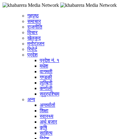
गृहपृष्ठ
समाचार
राजनीति
विचार
खेलकुद
मनोरञ्जन
रिपोर्ट
प्रदेश
प्रदेश नं. १
मधेश
वागमती
गण्डकी
लुम्बिनी
कर्णाली
सुदुरपश्चिम
अन्य
अन्तर्वार्ता
शिक्षा
स्वास्थ्य
अर्थ बजार
कृषि
साहित्य
विदेश