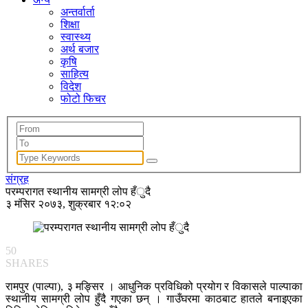
अन्तर्वार्ता
शिक्षा
स्वास्थ्य
अर्थ बजार
कृषि
साहित्य
विदेश
फोटो फिचर
संग्रह
परम्परागत स्थानीय सामग्री लोप हँुदै
३ मंसिर २०७३, शुक्रबार १२:०२
50
SHARES
रामपुर (पाल्पा), ३ मङ्सिर । आधुनिक प्रविधिको प्रयोग र विकासले पाल्पाका
स्थानीय सामग्री लोप हुँदै गएका छन् । गाउँघरमा काठबाट हातले बनाइएका