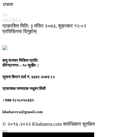
रासस
50
SHARES
प्रकाशित मिति: ३ मंसिर २०७३, शुक्रबार १२:०२
प्रतिक्रिया दिनुहोस्
बायु सञ्चार मिडिया प्रालि
वीरेन्द्रनगर—१० सुर्खेत ।
सूचना विभाग दर्ता नं.
३६७९-२०७९/८०
प्रकाशक/सम्पादक
मधुवन विसी
+९७७-९८५८०५०३३५
khabarera@gmail.com
© २०१६-२०२२ Khabarera.com सर्वाधिकार सुरक्षित