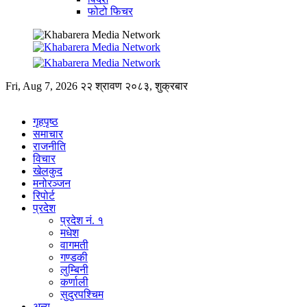
फोटो फिचर
Fri, Aug 7, 2026
२२ श्रावण २०८३, शुक्रबार
गृहपृष्ठ
समाचार
राजनीति
विचार
खेलकुद
मनोरञ्जन
रिपोर्ट
प्रदेश
प्रदेश नं. १
मधेश
वागमती
गण्डकी
लुम्बिनी
कर्णाली
सुदुरपश्चिम
अन्य