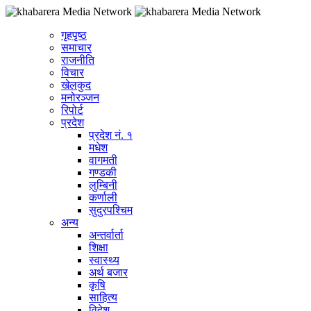
गृहपृष्ठ
समाचार
राजनीति
विचार
खेलकुद
मनोरञ्जन
रिपोर्ट
प्रदेश
प्रदेश नं. १
मधेश
वागमती
गण्डकी
लुम्बिनी
कर्णाली
सुदुरपश्चिम
अन्य
अन्तर्वार्ता
शिक्षा
स्वास्थ्य
अर्थ बजार
कृषि
साहित्य
विदेश