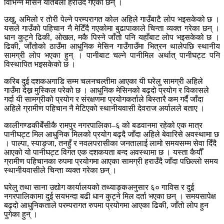
विभिन्न मेसिन यतिबेला हराउँदै गएका छन् ।
उखु, अमिलो र तोरी पेल्ने परम्परागत कोल अहिले गाउँबाटै लोप भइसकेको छ ।
यसले गाउँको पहिचान नै मेटिँदै गएकोमा बुढापाकाले चिन्ता व्यक्त गरेका छन् ।
धान कुट्ने ढिकी, ओखल, मकै पिस्ने जाँतो पनि यहाँबाट लोप भइसकेको छ ।
ढिकी, जाँतोको ठाउँमा आधुनिक मेसिन गाउँगाउँमा भित्रन थालेपछि स्थानीय
सामग्री लोप भएका हुन् । पानीबाट चल्ने पानीमिल अर्थात् पानीघट्ट पनि
विस्थापित भइसकेको छ ।
करिब दुई दशकअगाडि सम्म चलनचल्तीमा आएका यी घरेलु सामग्री अहिले
गाउँमा देख्न मुस्किल परेको छ । आधुनिक मेसिनको बढ्दो प्रयोग र विकासले
गर्दा यी सामग्रीको प्रयोग र संरक्षणमा प्रयोगकर्ताले बिस्तारै कम गर्दै जाँदा
अहिले ग्रामीण पहिचान नै मेटिएको स्थानीयवासी देवराज अर्यालले बताए ।
कालीगण्डकीबेँसीकै रामपुर नगरपालिका–६ को बडवानमा रहेको एक मात्र
पानीघट्ट मिल आधुनिक मिलको प्रयोग बढ्दै जाँदा अहिले बेवारिसे अवस्थामा छ
। पाल्पा, स्याङ्जा, तनहुँ र नवलपरासीका जनतालाई लामो समयसम्म सेवा दिँदै
आएको यो पानीघट्ट विगत एक दशकयता बन्द अवस्थामा छ । यस्ता कैयौँ
ग्रामीण पहिचानका रुपमा प्रयोगमा आएका सामग्री हराउँदै जाँदा पछिल्लो समय
स्थानीयवासीले चिन्ता व्यक्त गरेका छन् ।
घरेलु तथा साना उद्योग कार्यालयको तथ्याङ्कअनुसार ६० गाविस र दुई
नगरपालिकामा दुई सयभन्दा बढी धान कुट्ने मिल दर्ता भएका छन् । समयसापेक्ष
बढ्दो आधुनिकताले परम्परागत रुपमा प्रयोगमा आएका ढिकी, जाँतो लोप हुन
पुगेका हुन् ।