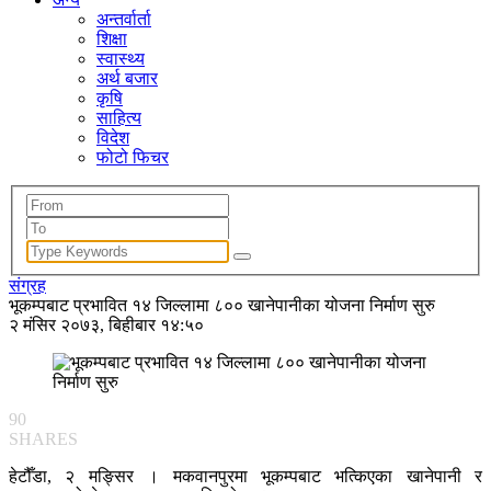
अन्तर्वार्ता
शिक्षा
स्वास्थ्य
अर्थ बजार
कृषि
साहित्य
विदेश
फोटो फिचर
संग्रह
भूकम्पबाट प्रभावित १४ जिल्लामा ८०० खानेपानीका योजना निर्माण सुरु
२ मंसिर २०७३, बिहीबार १४:५०
90
SHARES
हेटौँडा, २ मङ्सिर । मकवानपुरमा भूकम्पबाट भत्किएका खानेपानी र