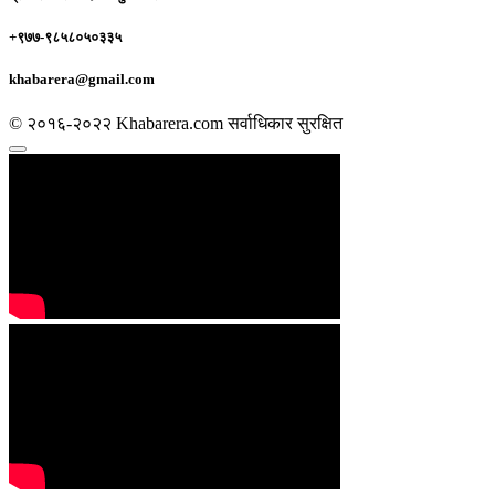
+९७७-९८५८०५०३३५
khabarera@gmail.com
© २०१६-२०२२ Khabarera.com सर्वाधिकार सुरक्षित