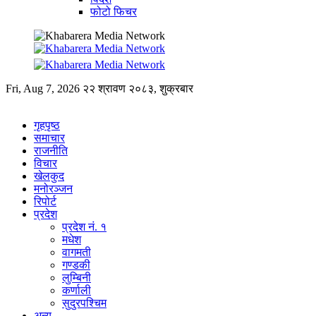
फोटो फिचर
Fri, Aug 7, 2026
२२ श्रावण २०८३, शुक्रबार
गृहपृष्ठ
समाचार
राजनीति
विचार
खेलकुद
मनोरञ्जन
रिपोर्ट
प्रदेश
प्रदेश नं. १
मधेश
वागमती
गण्डकी
लुम्बिनी
कर्णाली
सुदुरपश्चिम
अन्य