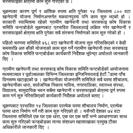
सरसफाइको क्षेत्रमा काम सुरु गरिएको छ ।
भूकम्पका कारण पूर्ण र आंशिक रुपमा क्षति पुगेका १४ जिल्लामा ८०० वटा
खानेपानी योजना निर्माणअन्तर्गत मकवानपुरमा पनि काम सुरु भएको हो ।
सरकारी स्वामित्वमा रहेको ग्रामीण खानेपानी तथा सरसफाइ कोष विकास
समिति फन्टबोर्डले भूकम्पबाट प्रभावित जिल्लालाई लक्षित गरेर खानेपानी र
सरसफाइको क्षेत्रमा क्षति पुगेका सबै संरचना निर्माणको काम सुरु गरेको हो ।
पहिलो चरणमा समितिले ४६८ वटा खानेपानी योजना सुरु गरिसकिएको र केही
समयपछि अरु बाँकी योजनाको काम सुरु गर्ने ग्रामीण खानेपानी तथा सरसफाइ
कोष विकास समिति फन्टबोर्डका कार्यकारी निर्देशक भूपेन्द्र अर्यालले जानकारी
दिए ।
ग्रामीण खानेपानी तथा सरसफाइ कोष विकास समिति फन्टबोर्डको आयोजनामा
मध्यमाञ्चल र पूर्वाञ्चलका विभिन्न जिल्लाका इन्जिनियरलाई हेटाँैडामा पाँच
दिनसम्म खटाइएको छ । खानेपानीका योजनासँगै समितिले सबै घरमा शौचालय,
खानेपानीका धारा, सार्वजनिक निकाय गाविस, नगरपालिका, स्वास्थ्य संस्था,
विद्यालय, सामुदायिक भवन सबैमा खानेपानी र सरसफाइको क्षेत्रमा पूर्ण रुपमा
काम गर्न सुरु गरिसकिएको कार्यकारी निर्देशक अर्यालले बताए ।
भूकम्पबाट प्रभावित १४ जिल्लाका प्रत्येक घरमा शौचालय निर्माण, प्रत्येक
घरमा धारा निर्माण गर्ने गरी काम सुरु गरिएको हो । यसैगरी देशका ७४ वटा
जिल्लामा समितिले एक घर एक धारा, एक घर एक चर्पी भन्ने अवधारणाका साथ
काम सुरु गरिएको फन्डबोडका मानव संशाधन महाशाखाका प्रमुख टीका
अधिकारीले जानकारी दिए ।