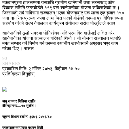
मकवानपुरमा हालसम्ममा यसअघि ग्रामीण खानेपानी तथा सरसफाइ कोष
विकास समिति फन्टबोर्डले ११९ वटा खानेपानीका योजना सकिसकेको छ ।
जिल्लाको सबै गाविसमा सञ्चालन भएका योजनाबाट एक लाख एक हजार १५०
जना नागरिक प्रत्यक्ष रुपमा लाभान्वित भएको बोर्डको काममा प्राविधिक रुपमा
सहयोग गरेको सल्भ नेपालका कार्यक्रम संयोजक सरोज पोख्रेलले बताए ।
खानेपानीको ठूलो समस्या भोगिरहेका अति प्रभावित गाउँलाई लक्षित गरेर
खानेपानीका योजना सञ्चालन गरिएको थियो । यो योजना सञ्चालन भएपछि
मर्मत सम्भार गर्ने निर्माण गर्ने काममा स्थानीय उपभोक्तानै अग्रसर भएर काम
गरेका थिए । रासस
90
SHARES
प्रकाशित मिति: २ मंसिर २०७३, बिहीबार १४:५०
प्रतिक्रिया दिनुहोस्
बायु सञ्चार मिडिया प्रालि
वीरेन्द्रनगर—१० सुर्खेत ।
सूचना विभाग दर्ता नं.
३६७९-२०७९/८०
प्रकाशक/सम्पादक
मधुवन विसी