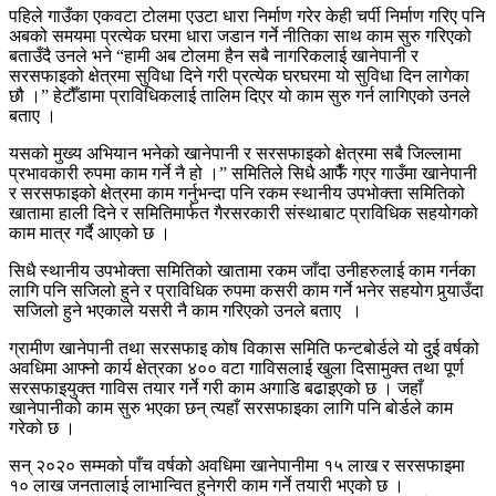
पहिले गाउँका एकवटा टोलमा एउटा धारा निर्माण गरेर केही चर्पी निर्माण गरिए पनि
अबको समयमा प्रत्येक घरमा धारा जडान गर्ने नीतिका साथ काम सुरु गरिएको
बताउँदै उनले भने “हामी अब टोलमा हैन सबै नागरिकलाई खानेपानी र
सरसफाइको क्षेत्रमा सुविधा दिने गरी प्रत्येक घरघरमा यो सुविधा दिन लागेका
छौ ।” हेटौँडामा प्राविधिकलाई तालिम दिएर यो काम सुरु गर्न लागिएको उनले
बताए ।
यसको मुख्य अभियान भनेको खानेपानी र सरसफाइको क्षेत्रमा सबै जिल्लामा
प्रभावकारी रुपमा काम गर्ने नै हो ।” समितिले सिधै आफैँ गएर गाउँमा खानेपानी
र सरसफाइको क्षेत्रमा काम गर्नुभन्दा पनि रकम स्थानीय उपभोक्ता समितिको
खातामा हाली दिने र समितिमार्फत गैरसरकारी संस्थाबाट प्राविधिक सहयोगको
काम मात्र गर्दै आएको छ ।
सिधै स्थानीय उपभोक्ता समितिको खातामा रकम जाँदा उनीहरुलाई काम गर्नका
लागि पनि सजिलो हुने र प्राविधिक रुपमा कसरी काम गर्ने भनेर सहयोग पुर्‍याउँदा
सजिलो हुने भएकाले यसरी नै काम गरिएको उनले बताए ।
ग्रामीण खानेपानी तथा सरसफाइ कोष विकास समिति फन्टबोर्डले यो दुई वर्षको
अवधिमा आफ्नो कार्य क्षेत्रका ४०० वटा गाविसलाई खुला दिसामुक्त तथा पूर्ण
सरसफाइयुक्त गाविस तयार गर्ने गरी काम अगाडि बढाइएको छ । जहाँ
खानेपानीको काम सुरु भएका छन् त्यहाँ सरसफाइका लागि पनि बोर्डले काम
गरेको छ ।
सन् २०२० सम्मको पाँच वर्षको अवधिमा खानेपानीमा १५ लाख र सरसफाइमा
१० लाख जनतालाई लाभान्वित हुनेगरी काम गर्ने तयारी भएको छ ।