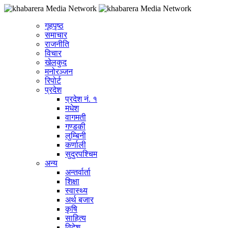
गृहपृष्ठ
समाचार
राजनीति
विचार
खेलकुद
मनोरञ्जन
रिपोर्ट
प्रदेश
प्रदेश नं. १
मधेश
वागमती
गण्डकी
लुम्बिनी
कर्णाली
सुदुरपश्चिम
अन्य
अन्तर्वार्ता
शिक्षा
स्वास्थ्य
अर्थ बजार
कृषि
साहित्य
विदेश