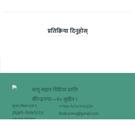
प्रतिक्रिया दिनुहोस्
बायु सञ्चार मिडिया प्रालि
वीरेन्द्रनगर—१० सुर्खेत ।
+९७७-९८५८०५०३३५
सूचना विभाग दर्ता नं.
३६७९-२०७९/८०
khabarera@gmail.com
प्रकाशक/सम्पादक
मधुवन विसी