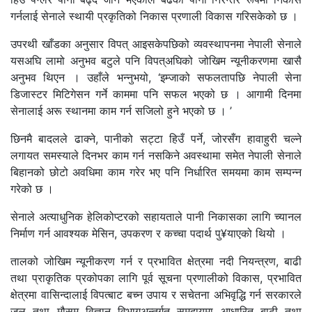
गर्नलाई सेनाले स्थायी प्रकृतिको निकास प्रणाली विकास गरिसकेको छ ।
उपरथी खाँडका अनुसार विपत् आइसकेपछिको व्यवस्थापनमा नेपाली सेनाले
यसअघि लामो अनुभव बटुले पनि विपत्अघिको जोखिम न्यूनीकरणमा खासै
अनुभव थिएन । उहाँले भन्नुभयो, ‘इम्जाको सफलतापछि नेपाली सेना
डिजास्टर मिटिगेसन गर्ने काममा पनि सफल भएको छ । आगामी दिनमा
सेनालाई अरू स्थानमा काम गर्न सजिलो हुने भएको छ । ’
छिनमै बादलले ढाक्ने, पानीको सट्टा हिउँ पर्ने, जोरसँग हावाहुरी चल्ने
लगायत समस्याले दिनभर काम गर्न नसकिने अवस्थामा समेत नेपाली सेनाले
बिहानको छोटो अवधिमा काम गरेर भए पनि निर्धारित समयमा काम सम्पन्न
गरेको छ ।
सेनाले अत्याधुनिक हेलिकोप्टरको सहायताले पानी निकासका लागि च्यानल
निर्माण गर्न आवश्यक मेसिन, उपकरण र कच्चा पदार्थ पु¥याएको थियो ।
तालको जोखिम न्यूनीकरण गर्न र प्रभावित क्षेत्रमा नदी नियन्त्रण, बाढी
तथा प्राकृतिक प्रकोपका लागि पूर्व सूचना प्रणालीको विकास, प्रभावित
क्षेत्रमा वासिन्दालाई विपत्बाट बच्न उपाय र सचेतना अभिवृद्धि गर्न सरकारले
जल तथा मौसम विज्ञान विभागअन्तर्गत समुदायमा आधारित बाढी तथा