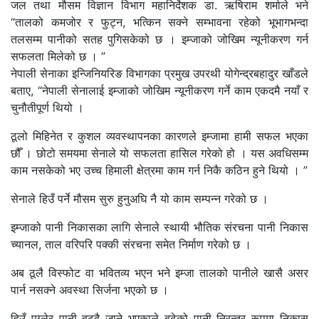
जल तथा मौसम विज्ञान विभाग महानिर्देशक डा. ऋषिराम शर्माले भने
“तालको कमजोर र फुट्न, भत्किन सक्ने सम्भावना रहेको भूभागभन्दा
तलसम्म पानीको सतह पुगिसकेको छ । इम्जाको जोखिम न्यूनीकरण गर्न
सफलता मिलेको छ । ”
नेपाली सेनाका इन्जिनियरिङ विभागका प्रमुख उपरथी योगेन्द्रबहादुर खाँडले
बताए, “नेपाली सेनालाई इम्जाको जोखिम न्यूनीकरण गर्ने काम एकदमै नयाँ र
चुनौतीपूर्ण थियो ।
ठूलो मिहिनेत र कुशल व्यवस्थापनका कारणले इम्जामा हामी सफल भएका
छौँ । छोटो समयमा सेनाले यो सफलता हासिल गरेको हो । यस अवधिसम्म
काम नसकेको भए उच्च हिमाली क्षेत्रमा काम गर्न निकै कठिन हुने थियो । ”
सेनाले हिउँ पर्ने मौसम सुरु हुनुअघि नै यो काम सम्पन्न गरेको छ ।
इम्जाको पानी निकासका लागि सेनाले स्थायी भौतिक संरचना पानी निकास
च्यानल, ताल वरिपरि पक्की संरचना समेत निर्माण गरेको छ ।
अब ठूलै विस्फोट वा भवितव्य भएन भने इम्जा तालको पानीले खासै असर
पार्न नसक्ने अवस्था सिर्जना भएको छ ।
हिउँ पग्लेर पानी बढ्दै जाने भएकाले बढेको पानी निरन्तर रूपमा निकास