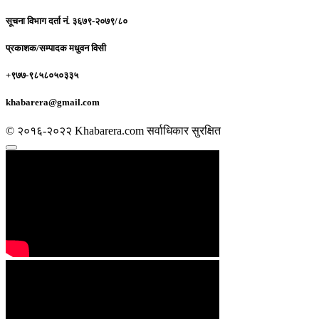
सूचना विभाग दर्ता नं.
३६७९-२०७९/८०
प्रकाशक/सम्पादक
मधुवन विसी
+९७७-९८५८०५०३३५
khabarera@gmail.com
© २०१६-२०२२ Khabarera.com सर्वाधिकार सुरक्षित