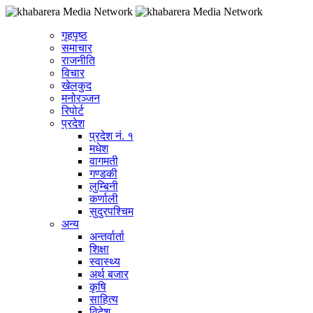
गृहपृष्ठ
समाचार
राजनीति
विचार
खेलकुद
मनोरञ्जन
रिपोर्ट
प्रदेश
प्रदेश नं. १
मधेश
वागमती
गण्डकी
लुम्बिनी
कर्णाली
सुदुरपश्चिम
अन्य
अन्तर्वार्ता
शिक्षा
स्वास्थ्य
अर्थ बजार
कृषि
साहित्य
विदेश