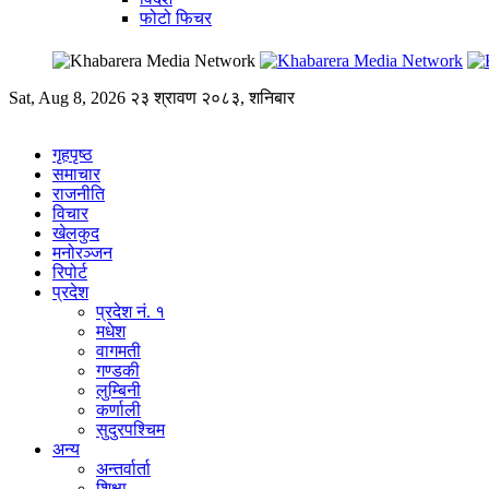
फोटो फिचर
Sat, Aug 8, 2026
२३ श्रावण २०८३, शनिबार
गृहपृष्ठ
समाचार
राजनीति
विचार
खेलकुद
मनोरञ्जन
रिपोर्ट
प्रदेश
प्रदेश नं. १
मधेश
वागमती
गण्डकी
लुम्बिनी
कर्णाली
सुदुरपश्चिम
अन्य
अन्तर्वार्ता
शिक्षा