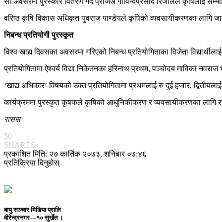
सो अवसरमा पुरस्कार वितरण गर्दै प्रजिअ गोविन्दप्रसाद रिजालले कृषिलाई सम्मान
वरिष्ठ कृषि विकास अधिकृत युवराज पाण्डेयले कृषिको व्यवसायीकरणका लागि ज
निबन्ध प्रतियोगी पुरस्कृत
विश्व खाद्य दिवसका अवसरमा गरिएकोे निबन्ध प्रतियोगिताका विजेता विद्यार्थील
प्रतियोगितामा ऐश्वर्य विद्या निकेतनका हरिनाथ प्रथम, पञ्चोदय माविका नवराज भा
‘खाद्य अधिकार’ विषयको उक्त प्रतियोगितामा प्रथमलाई रु दुई हजार, द्वितीय
कार्यक्रममा पुरस्कृत कृषकले कृषिको आधुनिकीकरण र व्यवसायीकरणका लागि राज
रासस
50
SHARES
प्रकाशित मिति: २७ कार्तिक २०७३, शनिबार ०७:४६
प्रतिक्रिया दिनुहोस्
बायु सञ्चार मिडिया प्रालि
वीरेन्द्रनगर—१० सुर्खेत ।