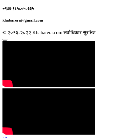
+९७७-९८५८०५०३३५
khabarera@gmail.com
© २०१६-२०२२ Khabarera.com सर्वाधिकार सुरक्षित