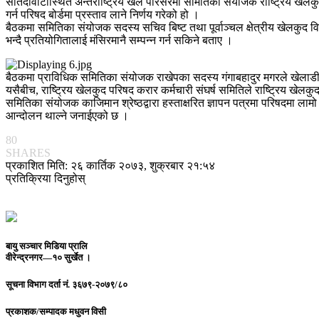
सातदोवाटोस्थित अन्तराष्ट्रिय खेल परिसरमा समितिका संयोजक राष्ट्रिय खेलकु
गर्न परिषद बोर्डमा प्रस्ताव लाने निर्णय गरेको हो ।
बैठकमा समितिका संयोजक सदस्य सचिव बिष्ट तथा पूर्वाञ्चल क्षेत्रीय खेलकुद 
भन्दै प्रतियोगितालाई मंसिरमानै सम्पन्न गर्न सकिने बताए ।
बैठकमा प्राविधिक समितिका संयोजक राखेपका सदस्य गंगाबहादुर मगरले खेलाडी तथा
यसैबीच, राष्ट्रिय खेलकुद परिषद करार कर्मचारी संघर्ष समितिले राष्ट्रिय खेलक
समितिका संयोजक काजिमान श्रेष्ठद्वारा हस्ताक्षरित ज्ञापन पत्रमा परिषदमा लाम
आन्दोलन थाल्ने जनाईएको छ ।
80
SHARES
प्रकाशित मिति: २६ कार्तिक २०७३, शुक्रबार २१:५४
प्रतिक्रिया दिनुहोस्
बायु सञ्चार मिडिया प्रालि
वीरेन्द्रनगर—१० सुर्खेत ।
सूचना विभाग दर्ता नं.
३६७९-२०७९/८०
प्रकाशक/सम्पादक
मधुवन विसी