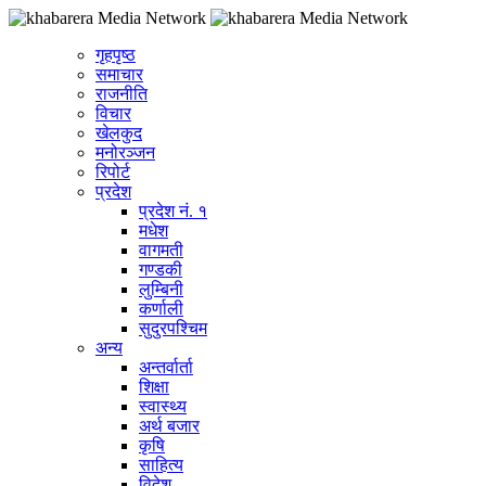
गृहपृष्ठ
समाचार
राजनीति
विचार
खेलकुद
मनोरञ्जन
रिपोर्ट
प्रदेश
प्रदेश नं. १
मधेश
वागमती
गण्डकी
लुम्बिनी
कर्णाली
सुदुरपश्चिम
अन्य
अन्तर्वार्ता
शिक्षा
स्वास्थ्य
अर्थ बजार
कृषि
साहित्य
विदेश