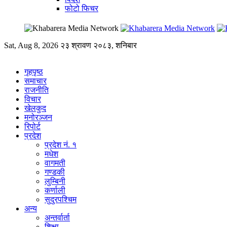
फोटो फिचर
Sat, Aug 8, 2026
२३ श्रावण २०८३, शनिबार
गृहपृष्ठ
समाचार
राजनीति
विचार
खेलकुद
मनोरञ्जन
रिपोर्ट
प्रदेश
प्रदेश नं. १
मधेश
वागमती
गण्डकी
लुम्बिनी
कर्णाली
सुदुरपश्चिम
अन्य
अन्तर्वार्ता
शिक्षा