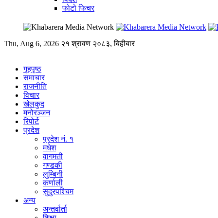
फोटो फिचर
Thu, Aug 6, 2026
२१ श्रावण २०८३, बिहीबार
गृहपृष्ठ
समाचार
राजनीति
विचार
खेलकुद
मनोरञ्जन
रिपोर्ट
प्रदेश
प्रदेश नं. १
मधेश
वागमती
गण्डकी
लुम्बिनी
कर्णाली
सुदुरपश्चिम
अन्य
अन्तर्वार्ता
शिक्षा