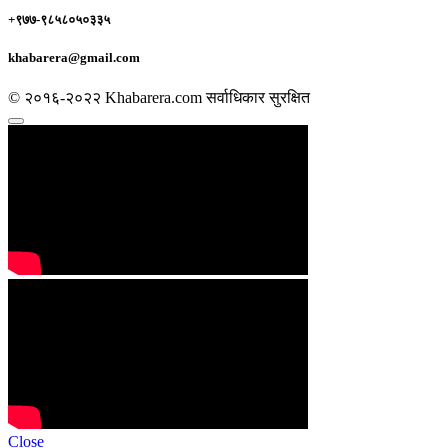
+९७७-९८५८०५०३३५
khabarera@gmail.com
© २०१६-२०२२ Khabarera.com सर्वाधिकार सुरक्षित
Close