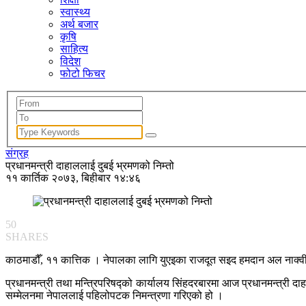
स्वास्थ्य
अर्थ बजार
कृषि
साहित्य
विदेश
फोटो फिचर
संग्रह
प्रधानमन्त्री दाहाललाई दुबई भ्रमणको निम्तो
११ कार्तिक २०७३, बिहीबार १४:४६
50
SHARES
काठमाडौँ, ११ कात्तिक । नेपालका लागि युएइका राजदूत सइद हमदान अल नाक्वीले स
प्रधानमन्त्री तथा मन्त्रिपरिषद्को कार्यालय सिंहदरबारमा आज प्रधानमन्त्री 
सम्मेलनमा नेपाललाई पहिलोपटक निमन्त्रणा गरिएको हो ।