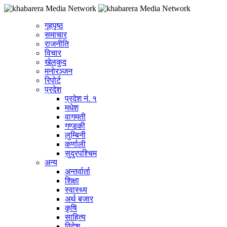
गृहपृष्ठ
समाचार
राजनीति
विचार
खेलकुद
मनोरञ्जन
रिपोर्ट
प्रदेश
प्रदेश नं. १
मधेश
वागमती
गण्डकी
लुम्बिनी
कर्णाली
सुदुरपश्चिम
अन्य
अन्तर्वार्ता
शिक्षा
स्वास्थ्य
अर्थ बजार
कृषि
साहित्य
विदेश