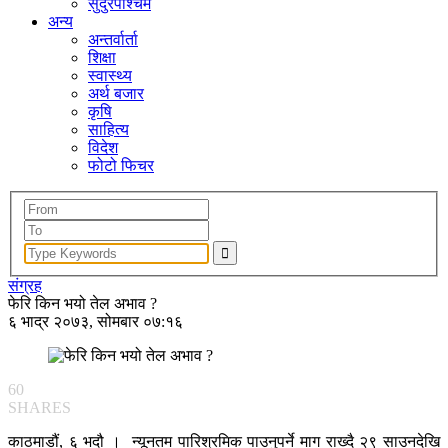
सुदुरपश्चिम
अन्य
अन्तर्वार्ता
शिक्षा
स्वास्थ्य
अर्थ बजार
कृषि
साहित्य
विदेश
फोटो फिचर
संग्रह
फेरि किन भयो तेल अभाव ?
६ भाद्र २०७३, सोमबार ०७:१६
60
SHARES
काठमाडौं, ६ भदौ । न्यूनतम पारिश्रमिक पाउनुपर्ने माग राख्दै २९ साउनदेखि