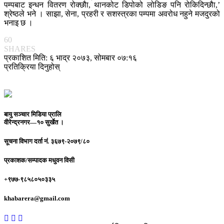
पम्पबाट इन्धन वितरण रोक्छौा, थानकोट डिपोको लोडिङ पनि रोकिदिन्छौा,’
श्रेष्ठले भने । साझा, सेना, प्रहरी र सशस्त्रका पम्पमा अवरोध नहुने मजदुरको
भनाइ छ ।
60
SHARES
प्रकाशित मिति: ६ भाद्र २०७३, सोमबार ०७:१६
प्रतिक्रिया दिनुहोस्
बायु सञ्चार मिडिया प्रालि
वीरेन्द्रनगर—१० सुर्खेत ।
सूचना विभाग दर्ता नं.
३६७९-२०७९/८०
प्रकाशक/सम्पादक
मधुवन विसी
+९७७-९८५८०५०३३५
khabarera@gmail.com