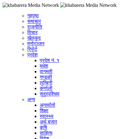
गृहपृष्ठ
समाचार
राजनीति
विचार
खेलकुद
मनोरञ्जन
रिपोर्ट
प्रदेश
प्रदेश नं. १
मधेश
वागमती
गण्डकी
लुम्बिनी
कर्णाली
सुदुरपश्चिम
अन्य
अन्तर्वार्ता
शिक्षा
स्वास्थ्य
अर्थ बजार
कृषि
साहित्य
विदेश