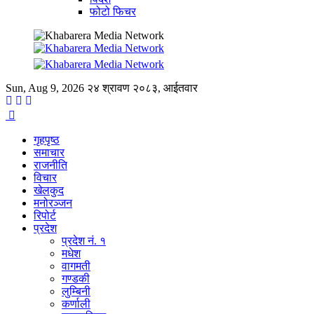
फोटो फिचर
Sun, Aug 9, 2026
२४ श्रावण २०८३, आईतवार
गृहपृष्ठ
समाचार
राजनीति
विचार
खेलकुद
मनोरञ्जन
रिपोर्ट
प्रदेश
प्रदेश नं. १
मधेश
वागमती
गण्डकी
लुम्बिनी
कर्णाली