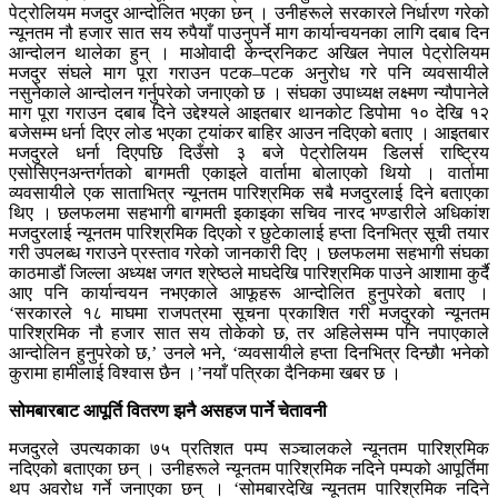
पेट्रोलियम मजदुर आन्दोलित भएका छन् । उनीहरूले सरकारले निर्धारण गरेको
न्यूनतम नौ हजार सात सय रुपैयाँ पाउनुपर्ने माग कार्यान्वयनका लागि दबाब दिन
आन्दोलन थालेका हुन् । माओवादी केन्द्रनिकट अखिल नेपाल पेट्रोलियम
मजदुर संघले माग पूरा गराउन पटक–पटक अनुरोध गरे पनि व्यवसायीले
नसुनेकाले आन्दोलन गर्नुपरेको जनाएको छ । संघका उपाध्यक्ष लक्ष्मण न्यौपानेले
माग पूरा गराउन दबाब दिने उद्देश्यले आइतबार थानकोट डिपोमा १० देखि १२
बजेसम्म धर्ना दिएर लोड भएका ट्यांकर बाहिर आउन नदिएको बताए । आइतबार
मजदुरले धर्ना दिएपछि दिउँसो ३ बजे पेट्रोलियम डिलर्स राष्ट्रिय
एसोसिएनअन्तर्गतको बागमती एकाइले वार्तामा बोलाएको थियो । वार्तामा
व्यवसायीले एक साताभित्र न्यूनतम पारिश्रमिक सबै मजदुरलाई दिने बताएका
थिए । छलफलमा सहभागी बागमती इकाइका सचिव नारद भण्डारीले अधिकांश
मजदुरलाई न्यूनतम पारिश्रमिक दिएको र छुटेकालाई हप्ता दिनभित्र सूची तयार
गरी उपलब्ध गराउने प्रस्ताव गरेको जानकारी दिए । छलफलमा सहभागी संघका
काठमाडौं जिल्ला अध्यक्ष जगत श्रेष्ठले माघदेखि पारिश्रमिक पाउने आशामा कुर्दै
आए पनि कार्यान्वयन नभएकाले आफूहरू आन्दोलित हुनुपरेको बताए ।
‘सरकारले १८ माघमा राजपत्रमा सूचना प्रकाशित गरी मजदुरको न्यूनतम
पारिश्रमिक नौ हजार सात सय तोकेको छ, तर अहिलेसम्म पनि नपाएकाले
आन्दोलिन हुनुपरेको छ,’ उनले भने, ‘व्यवसायीले हप्ता दिनभित्र दिन्छौा भनेको
कुरामा हामीलाई विश्वास छैन ।’नयाँ पत्रिका दैनिकमा खबर छ ।
सोमबारबाट आपूर्ति वितरण झनै असहज पार्ने चेतावनी
मजदुरले उपत्यकाका ७५ प्रतिशत पम्प सञ्चालकले न्यूनतम पारिश्रमिक
नदिएको बताएका छन् । उनीहरूले न्यूनतम पारिश्रमिक नदिने पम्पको आपूर्तिमा
थप अवरोध गर्ने जनाएका छन् । ‘सोमबारदेखि न्यूनतम पारिश्रमिक नदिने