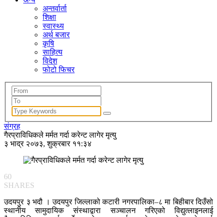
अन्तर्वार्ता
शिक्षा
स्वास्थ्य
अर्थ बजार
कृषि
साहित्य
विदेश
फोटो फिचर
संग्रह
गैरप्राविधिकले मर्मत गर्दा करेन्ट लागेर मृत्यु
३ भाद्र २०७३, शुक्रबार ११:३४
60
SHARES
उदयपुर ३ भदौ । उदयपुर जिल्लाको कटारी नगरपालिका–८ मा बिहीबार दिउँसो
स्थानीय सामुदायिक संस्थाद्वारा सञ्चालन गरिएको विद्युत्लाइनलाई