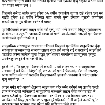
गैरप्राविधिकद्वारा मर्मत गर्ने गराउने प्रयास गर्दा एकको मृत्यु भएको छ भने अर्का
एक घाइते भएका छन् ।
विद्युत्को करेन्ट लागेर मृत्यु हुनेमा ३५ वर्षीय स्थानीय सुवास राई रहेका छन् भने
घाइते हुनेमा ३४ वर्षीय रञ्जित सदा रहेको कुरा इलाका प्रहरी कार्यालय
कटारीका प्रमुख दीपक बस्नेतले बताए ।
प्राविधिकको कसरी लाइन मर्मत गर्दा मृत्यु भयो भन्ने विषयमा विद्युत् प्राधिकरण
कार्यालय उदयपुरसँग जानकारी माग्दा यो गल्ती कार्यालयको नभएको प्राधिकरण
कार्यालयले दाबी गरेको छ ।
सामुदायिक संस्थाद्वारा सञ्चालन गरिएको विद्युत्को प्राविधिक अनुपस्थित हुँदा
संस्थाका सञ्चालकले सामान्य लाइन मात्र हेर्न जान्ने राई र सदालाई लाइन हेर्न
पठाउँदा करेन्ट लागेको कुरा विद्युत् प्राधिकरण कार्यालय उदयपुरका प्रमुख
अवदेशकुमार दुबेले जानकारी दिए ।
दुबेले भने , “विद्युत् प्राधिकरणले कटारी–८ को लाइन स्थानीय सामुदायिक
संस्थालाई हेर्ने जिम्मा दिएको हो, तर उसको प्राविधिकलाई मर्मत गर्न नपठाएर
अन्य व्यक्ति मर्मत गर्न पठाउँदा विद्युत्सम्बन्धी ज्ञानको अभावमा नै करेन्ट लागेर
मृत्यु भएको छ ।”
लाइन मर्मत गर्दा आफ्नो क्षेत्रको लाइन बन्द गरेर मर्मत गर्नुपर्ने भए तापनि यस्तो
ज्ञान नै नभएको व्यक्तिलाई सामुदायिक संस्थाले लाइन मर्मत गर्न पठाउँदा नै
घटना घटेको प्राधिकरणका कर्मचारी बताउँछन् । यस विषयमा सत्यतथ्य
छानबिन गर्न विद्युत् प्राधिकरण प्रमुख दुबेसहितको टोली अहिले कटारी पुगेर
घटनास्थलमा अध्ययन सुरु गरेको पनि अधिकृत दुबेले बताए ।