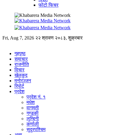
फोटो फिचर
Fri, Aug 7, 2026
२२ श्रावण २०८३, शुक्रबार
गृहपृष्ठ
समाचार
राजनीति
विचार
खेलकुद
मनोरञ्जन
रिपोर्ट
प्रदेश
प्रदेश नं. १
मधेश
वागमती
गण्डकी
लुम्बिनी
कर्णाली
सुदुरपश्चिम
अन्य