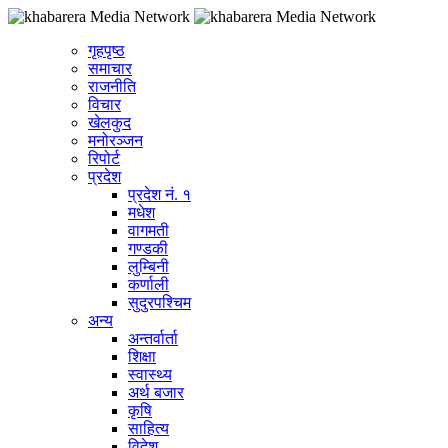
गृहपृष्ठ
समाचार
राजनीति
विचार
खेलकुद
मनोरञ्जन
रिपोर्ट
प्रदेश
प्रदेश नं. १
मधेश
वागमती
गण्डकी
लुम्बिनी
कर्णाली
सुदुरपश्चिम
अन्य
अन्तर्वार्ता
शिक्षा
स्वास्थ्य
अर्थ बजार
कृषि
साहित्य
विदेश