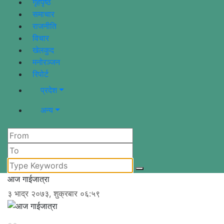
गृहपृष्ठ
समाचार
राजनीति
विचार
खेलकुद
मनोरञ्जन
रिपोर्ट
प्रदेश
अन्य
आज गाईजात्रा
३ भाद्र २०७३, शुक्रबार ०६:५९