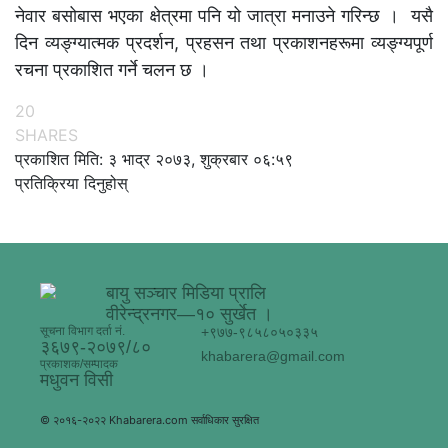
नेवार बसोबास भएका क्षेत्रमा पनि यो जात्रा मनाउने गरिन्छ । यसै
दिन व्यङ्ग्यात्मक प्रदर्शन, प्रहसन तथा प्रकाशनहरूमा व्यङ्ग्यपूर्ण
रचना प्रकाशित गर्ने चलन छ ।
20
SHARES
प्रकाशित मिति: ३ भाद्र २०७३, शुक्रबार ०६:५९
प्रतिक्रिया दिनुहोस्
बायु सञ्चार मिडिया प्रालि
वीरेन्द्रनगर—१० सुर्खेत ।
सूचना विभाग दर्ता नं.
+९७७-९८५८०५०३३५
३६७९-२०७९/८०
khabarera@gmail.com
प्रकाशक/सम्पादक
मधुवन विसी
© २०१६-२०२२ Khabarera.com सर्वाधिकार सुरक्षित