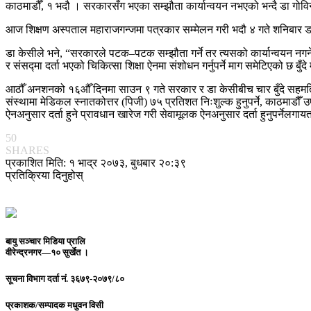
काठमाडौँ, १ भदौ । सरकारसँग भएका सम्झौता कार्यान्वयन नभएको भन्दै डा गोवि
आज शिक्षण अस्पताल महाराजगन्जमा पत्रकार सम्मेलन गरी भदौ ४ गते शनिबार डा क
डा केसीले भने, “सरकारले पटक–पटक सम्झौता गर्ने तर त्यसको कार्यान्वयन नगर्
र संसद्मा दर्ता भएको चिकित्सा शिक्षा ऐनमा संशोधन गर्नुपर्ने माग समेटिएको छ बुँ
आठौँ अनशनको १६औँ दिनमा साउन ९ गते सरकार र डा केसीबीच चार बुँदे सहमति 
संस्थामा मेडिकल स्नातकोत्तर (पिजी) ७५ प्रतिशत निःशुल्क हुनुपर्ने, काठमाडौ
ऐनअनुसार दर्ता हुने प्रावधान खारेज गरी सेवामूलक ऐनअनुसार दर्ता हुनुपर्
50
SHARES
प्रकाशित मिति: १ भाद्र २०७३, बुधबार २०:३९
प्रतिक्रिया दिनुहोस्
बायु सञ्चार मिडिया प्रालि
वीरेन्द्रनगर—१० सुर्खेत ।
सूचना विभाग दर्ता नं.
३६७९-२०७९/८०
प्रकाशक/सम्पादक
मधुवन विसी