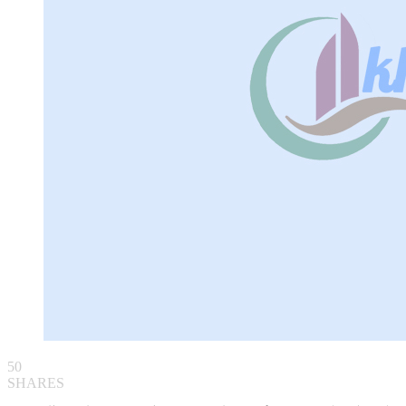
50
SHARES