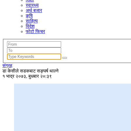
स्वास्थ्य
अर्थ बजार
कृषि
साहित्य
विदेश
फोटो फिचर
संग्रह
डा केसीले सडकबाट सङ्घर्ष थाल्ने
१ भाद्र २०७३, बुधबार २०:३९