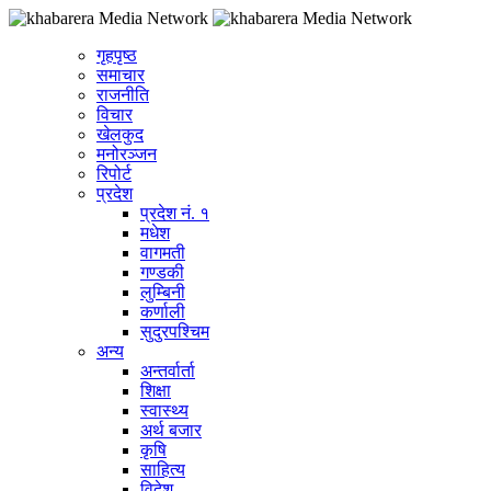
गृहपृष्ठ
समाचार
राजनीति
विचार
खेलकुद
मनोरञ्जन
रिपोर्ट
प्रदेश
प्रदेश नं. १
मधेश
वागमती
गण्डकी
लुम्बिनी
कर्णाली
सुदुरपश्चिम
अन्य
अन्तर्वार्ता
शिक्षा
स्वास्थ्य
अर्थ बजार
कृषि
साहित्य
विदेश