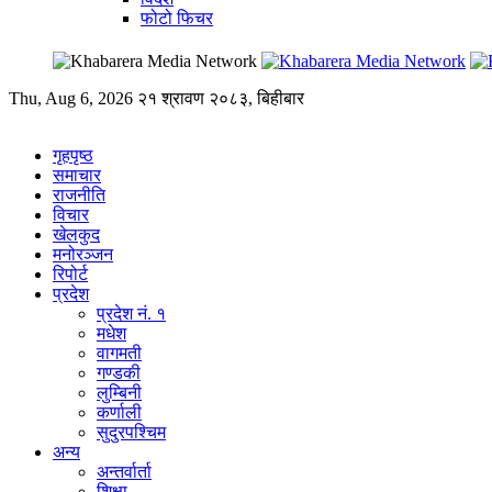
फोटो फिचर
Thu, Aug 6, 2026
२१ श्रावण २०८३, बिहीबार
गृहपृष्ठ
समाचार
राजनीति
विचार
खेलकुद
मनोरञ्जन
रिपोर्ट
प्रदेश
प्रदेश नं. १
मधेश
वागमती
गण्डकी
लुम्बिनी
कर्णाली
सुदुरपश्चिम
अन्य
अन्तर्वार्ता
शिक्षा