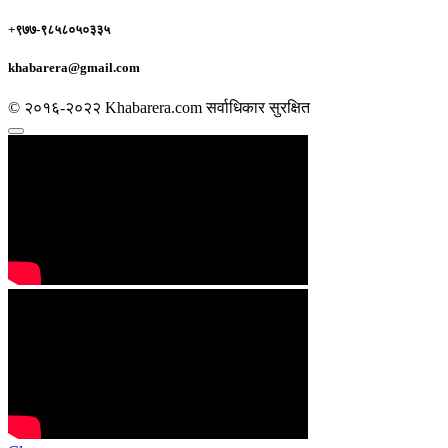
+९७७-९८५८०५०३३५
khabarera@gmail.com
© २०१६-२०२२ Khabarera.com सर्वाधिकार सुरक्षित