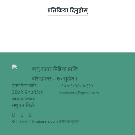
प्रतिक्रिया दिनुहोस्
बायु सञ्चार मिडिया प्रालि
वीरेन्द्रनगर—१० सुर्खेत ।
+९७७-९८५८०५०३३५
सूचना विभाग दर्ता नं.
३६७९-२०७९/८०
khabarera@gmail.com
प्रकाशक/सम्पादक
मधुवन विसी
© २०१६-२०२२ Khabarera.com सर्वाधिकार सुरक्षित