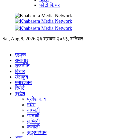
फोटो फिचर
Sat, Aug 8, 2026
२३ श्रावण २०८३, शनिबार
गृहपृष्ठ
समाचार
राजनीति
विचार
खेलकुद
मनोरञ्जन
रिपोर्ट
प्रदेश
प्रदेश नं. १
मधेश
वागमती
गण्डकी
लुम्बिनी
कर्णाली
सुदुरपश्चिम
अन्य