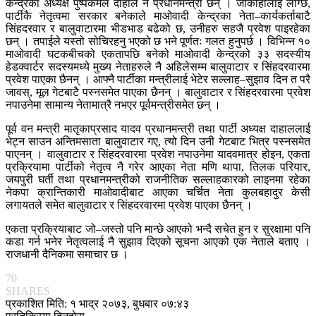
केन्द्रका अध्यक्ष पुष्पकमल दाहाल नै प्रधानमन्त्री छन् । जोकोहीलाई लाग्छ,
पार्टीकै नेतृत्वमा सरकार बनेकाले माओवादी केन्द्रका नेता–कार्यकर्ताबाटै
सिंहदरवार र बालुवाटारमा भीडभाड बढेको छ, उनीहरु सहजै प्रवेश पाइरहेका
छन् ।
तपाईले यस्तो सोचिरहनु भएको छ भने पूर्णतः गलत हुनुपर्छ । विभिन्न १०
माओवादी घटकबीचको एकतापछि बनेको माओवादी केन्द्रको ३३ सदस्यीय
हेडक्वार्टर सदस्यमध्ये मुख्य नेताहरुले नै अहिलेसम्म बालुवाटार र सिंहदरवारमा
प्रवेश पाएका छैनन् । आफ्नै पार्टीका मन्त्रीलाई भेटेर सल्लाह–सुझाव दिन त परै
जावस्, मूल गेटबाटै पस्नसमेत पाएका छैनन् । बालुवाटार र सिंहदरवारमा प्रवेश
नपाउनेमा सामान्य नेतामात्रै नभएर पूर्वमन्त्रीसमेत छन् ।
पूर्व वन मन्त्री मातृकाप्रसाद यादव प्रधानमन्त्री तथा पार्टी अध्यक्ष दाहाललाई
भेट्न साउन अन्तिमसाता बालुवाटार गए, त्यो दिन उनी गेटबाट भित्र पस्नसमेत
पाएनन् । वालुवाटार र सिंहदरवारमा प्रवेश नपाउनेमा यादवमात्र होइन, एकता
प्रक्रियामा पार्टीको नेतृत्व नै गरेर आएका नेता मणि थापा, तिलक परियार,
जयपुरी घर्ती तथा प्रधानमन्त्रीको राजनीतिक सल्लाहकारको लाइनमा रहेका
नेकपा क्रान्तिकारी माओवादीबाट आएका चर्चित नेता कुलबहादुर केसी
लगायतले समेत बालुवाटार र सिंहदरवारमा प्रवेश पाएका छैनन् ।
एकता प्रक्रियाबाट जो–जस्तो पनि मान्छे आएको भन्दै सचेत हुन र सुरक्षामा पनि
कडा गर्न भनेर नेतृत्वलाई नै सुझाव दिएको सूचना आएको एक नेताले बताए ।
राजधानी दैनिकमा समाचार छ ।
70
SHARES
प्रकाशित मिति: १ भाद्र २०७३, बुधबार ०७:४३