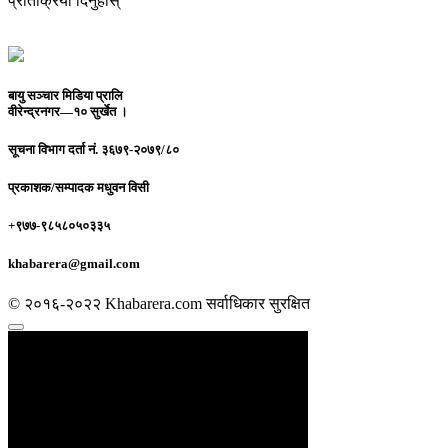
प्रतिक्रिया दिनुहोस्
बायु सञ्चार मिडिया प्रालि
वीरेन्द्रनगर—१० सुर्खेत ।
सूचना विभाग दर्ता नं.
३६७९-२०७९/८०
प्रकाशक/सम्पादक
मधुवन विसी
+९७७-९८५८०५०३३५
khabarera@gmail.com
© २०१६-२०२२ Khabarera.com सर्वाधिकार सुरक्षित