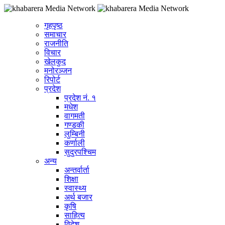
गृहपृष्ठ
समाचार
राजनीति
विचार
खेलकुद
मनोरञ्जन
रिपोर्ट
प्रदेश
प्रदेश नं. १
मधेश
वागमती
गण्डकी
लुम्बिनी
कर्णाली
सुदुरपश्चिम
अन्य
अन्तर्वार्ता
शिक्षा
स्वास्थ्य
अर्थ बजार
कृषि
साहित्य
विदेश