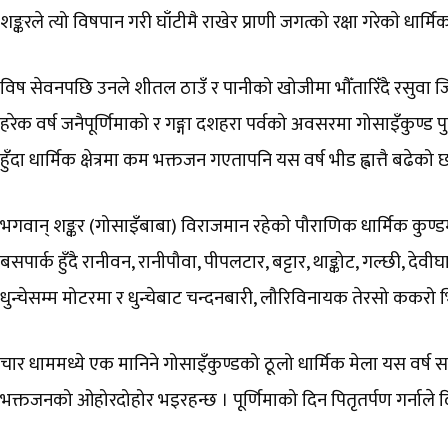
शङ्करले त्यो विषपान गरी घाँटीमै राखेर प्राणी जगत्को रक्षा गरेकाे धार
विष सेवनपछि उनले शीतल ठाउँ र पानीको खोजीमा भौँतारिँदै रसुवा जिल्ला
हरेक वर्ष जनैपूर्णिमाको र गङ्गा दशहरा पर्वको अवसरमा गोसाइँकुण्
हुँदा धार्मिक क्षेत्रमा कम भक्तजन गएतापनि यस वर्ष भीड ह्वात्तै बढेको 
भगवान् शङ्कर (गोसाइँबाबा) विराजमान रहेकाे पौराणिक धार्मिक कुण्डम
बसपार्क हुँदै रानीवन, रानीपौवा, पीपलटार, बट्टार, थाङ्कोट, गल्छी, देवीघाट 
धुन्चेसम्म मोटरमा र धुन्चेबाट चन्दनबारी, लौरिविनायक तेरसो ककरो भिर 
चार धाममध्ये एक मानिने गोसाइँकुण्डको ठूलो धार्मिक मेला यस वर्ष 
भक्तजनको ओहोरदोहोर भइरहन्छ । पूर्णिमाको दिन पितृतर्पण गर्नाले द