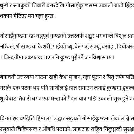
धुन्चे र स्याफ्रुको तिवारी बगरदेखि गोसाइँकुण्डसम्म उकालो बाटो हिँड्द
थकान मेटिएर मन चङ्गा हुन्छ ।
गोसाइँकुण्डमा दह बन्नुपूर्व कुण्डको उत्तरतर्फ शङ्कर भगवान्ले त्रिशूल 
नरिवल, श्रीखण्ड वा केशरी, गाईको घ्यू, बेलपत्र, सस्र्यूं, वसाहा, दि
। जिन्दगीमा एकपटक भए पनि कुण्ड पुग्नैपर्ने जनविश्वास छ ।
बेत्रावती उत्तरगया घाटमा दाह्री केश मुण्डन, गङ्गा पूजन र पितृ तर्पणप
नसके एक पटक भए पनि साथीलाई हात समाउन लगाई कुण्डमा डुबुल्की
धुन्चेबाट तिवारी बगर एक घन्टाको पैदल यात्रापछि उकालो सुरु हुने र
विगत १७ वर्षदेखि हिमालय उद्धार सङ्घले गोसाइँकुण्डमा लेक लाग्ने
रसुवाले चिकित्सक र औषधि पठाउने, लाङ्टाङ राष्ट्रिय निकुञ्जको सुरक्