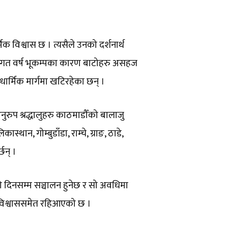
क विश्वास छ । त्यसैले उनको दर्शनार्थ
छ । गत वर्ष भूकम्पका कारण बाटोहरु असहज
र धार्मिक मार्गमा खटिरहेका छन् ।
नुरुप श्रद्धालुहरु काठमाडौँको बालाजु
स्थान, गोम्बुडाँडा, राम्चे, ग्राङ, ठाडे,
छन् ।
को दिनसम्म सञ्चालन हुनेछ र सो अवधिमा
ने विश्वाससमेत रहिआएको छ ।