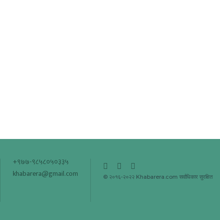
+९७७-९८५८०५०३३५
khabarera@gmail.com
© २०१६-२०२२ Khabarera.com सर्वाधिकार सुरक्षित