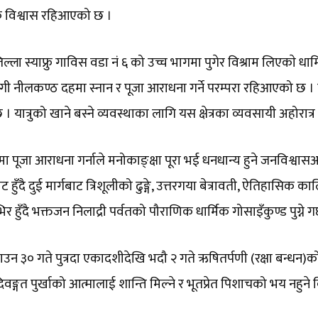
्मिक विश्वास रहिआएको छ ।
 स्याफ्रु गाविस वडा नं ६ को उच्च भागमा पुगेर विश्राम लिएकाे धार्मि
ड पुगी नीलकण्ठ दहमा स्नान र पूजा आराधना गर्ने परम्परा रहिआएको 
छ । यात्रुको खाने बस्ने व्यवस्थाका लागि यस क्षेत्रका व्यवसायी अहोरात्
ा पूजा आराधना गर्नाले मनोकाङ्क्षा पूरा भई धनधान्य हुने जनविश्वासअ
हुँदै दुई मार्गबाट त्रिशूलीको ढुङ्गे, उत्तरगया बेत्रावती, ऐतिहासिक कालिका
हुँदै भक्तजन निलाद्री पर्वतको पौराणिक धार्मिक गोसाइँकुण्ड पुग्ने गर्
साउन ३० गते पुत्रदा एकादशीदेखि भदौ २ गते ऋषितर्पणी (रक्षा बन्धन)
िवङ्गत पुर्खाको आत्मालाई शान्ति मिल्ने र भूतप्रेत पिशाचको भय नहु