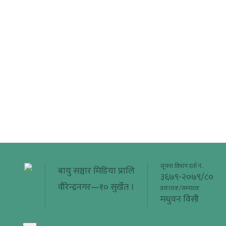
सूचना विभाग दर्ता नं.
बायु सञ्चार मिडिया प्रालि
३६७९-२०७९/८०
वीरेन्द्रनगर—१० सुर्खेत ।
प्रकाशक/सम्पादक
मधुवन विसी