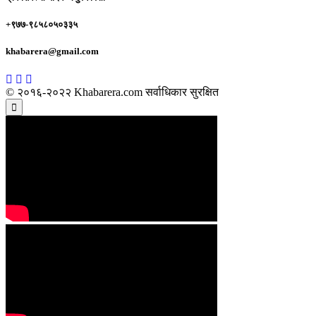
+९७७-९८५८०५०३३५
khabarera@gmail.com
© २०१६-२०२२ Khabarera.com सर्वाधिकार सुरक्षित