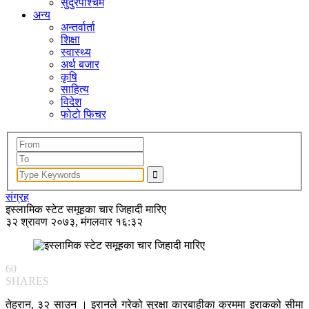
सुदुरपश्चिम
अन्य
अन्तर्वार्ता
शिक्षा
स्वास्थ्य
अर्थ बजार
कृषि
साहित्य
विदेश
फोटो फिचर
संग्रह
इस्लामिक स्टेट समूहका चार जिहादी मारिए
३२ श्रावण २०७३, मंगलवार १६:३२
60
SHARES
तेहरान, ३२ साउन । इरानले गरेको सुरक्षा कारबाहीका क्रममा इराकको सीमा