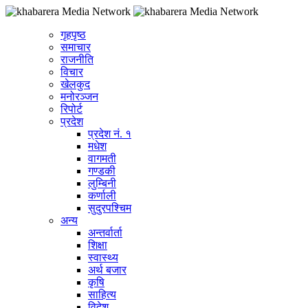
गृहपृष्ठ
समाचार
राजनीति
विचार
खेलकुद
मनोरञ्जन
रिपोर्ट
प्रदेश
प्रदेश नं. १
मधेश
वागमती
गण्डकी
लुम्बिनी
कर्णाली
सुदुरपश्चिम
अन्य
अन्तर्वार्ता
शिक्षा
स्वास्थ्य
अर्थ बजार
कृषि
साहित्य
विदेश