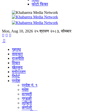
फोटो फिचर
Mon, Aug 10, 2026
२५ श्रावण २०८३, सोमबार
गृहपृष्ठ
समाचार
राजनीति
विचार
खेलकुद
मनोरञ्जन
रिपोर्ट
प्रदेश
प्रदेश नं. १
मधेश
वागमती
गण्डकी
लुम्बिनी
कर्णाली