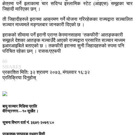
क्षेत्रमा पर्ने इलाकामा चार सदिग्ध इस्लामिक स्टेट (आइएस) समूहका चार
जिहादी मारिएका छन् ।
ती जिहादीहरुले इरानमा आक्रमण गर्ने योजना गरिरहेकका राज्यद्वारा सञ्चालित
सञ्चार माध्यमले मङ्गलबार जानकारी दिएको छ ।
इराकको सीमामा पर्ने इरानी प्रान्त केरमानसाहमा ‘तकफीरी’ आतङ्ककारी
समूहले देशका आतङ्क मञ्चाउँदै आएको राज्यद्वारा प्रसारित सञ्चार माध्यम
इआरआइबिले बताएको छ । तकफीरी इरानमा सुनी जिहादहरुको रुपमा पनि
परिचित रहेका छन् । रासस/एएफपी
60
SHARES
प्रकाशित मिति: ३२ श्रावण २०७३, मंगलवार १६:३२
प्रतिक्रिया दिनुहोस्
बायु सञ्चार मिडिया प्रालि
वीरेन्द्रनगर—१० सुर्खेत ।
सूचना विभाग दर्ता नं.
३६७९-२०७९/८०
प्रकाशक/सम्पादक
मधुवन विसी