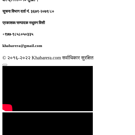
सूचना विभाग दर्ता नं.
३६७९-२०७९/८०
प्रकाशक/सम्पादक
मधुवन विसी
+९७७-९८५८०५०३३५
khabarera@gmail.com
© २०१६-२०२२ Khabarera.com सर्वाधिकार सुरक्षित