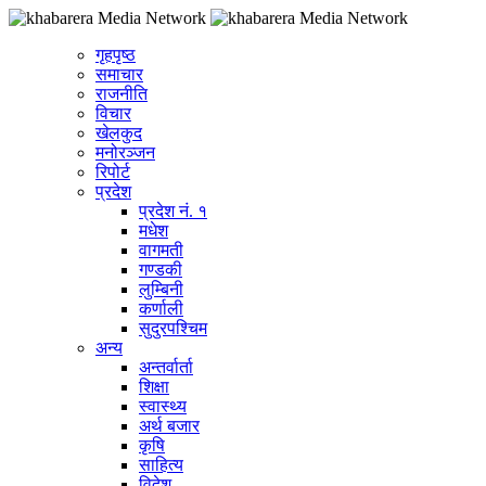
गृहपृष्ठ
समाचार
राजनीति
विचार
खेलकुद
मनोरञ्जन
रिपोर्ट
प्रदेश
प्रदेश नं. १
मधेश
वागमती
गण्डकी
लुम्बिनी
कर्णाली
सुदुरपश्चिम
अन्य
अन्तर्वार्ता
शिक्षा
स्वास्थ्य
अर्थ बजार
कृषि
साहित्य
विदेश