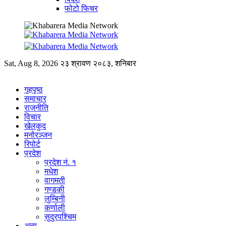
फोटो फिचर
Sat, Aug 8, 2026
२३ श्रावण २०८३, शनिबार
गृहपृष्ठ
समाचार
राजनीति
विचार
खेलकुद
मनोरञ्जन
रिपोर्ट
प्रदेश
प्रदेश नं. १
मधेश
वागमती
गण्डकी
लुम्बिनी
कर्णाली
सुदुरपश्चिम
अन्य