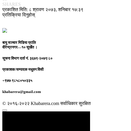
SHARES
प्रकाशित मिति: ८ श्रावण २०७३, शनिबार १७:३९
प्रतिक्रिया दिनुहोस्
बायु सञ्चार मिडिया प्रालि
वीरेन्द्रनगर—१० सुर्खेत ।
सूचना विभाग दर्ता नं.
३६७९-२०७९/८०
प्रकाशक/सम्पादक
मधुवन विसी
+९७७-९८५८०५०३३५
khabarera@gmail.com
© २०१६-२०२२ Khabarera.com सर्वाधिकार सुरक्षित