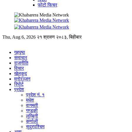
फोटो फिचर
Thu, Aug 6, 2026
२१ श्रावण २०८३, बिहीबार
गृहपृष्ठ
समाचार
राजनीति
विचार
खेलकुद
मनोरञ्जन
रिपोर्ट
प्रदेश
प्रदेश नं. १
मधेश
वागमती
गण्डकी
लुम्बिनी
कर्णाली
सुदुरपश्चिम
अन्य