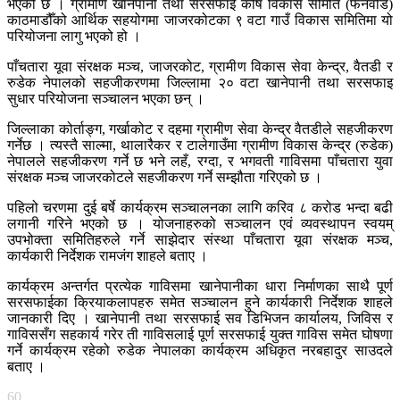
भएको छ । ग्रामीण खानेपानी तथा सरसफाई कोष विकास समिति (फनवोर्ड)
काठमाडौँको आर्थिक सहयोगमा जाजरकोटका ९ वटा गाउँ विकास समितिमा यो
परियोजना लागु भएको हो ।
पाँचतारा यूवा संरक्षक मञ्च, जाजरकोट, ग्रामीण विकास सेवा केन्द्र, वैतडी र
रुडेक नेपालको सहजीकरणमा जिल्लामा २० वटा खानेपानी तथा सरसफाइ
सुधार परियोजना सञ्चालन भएका छन् ।
जिल्लाका कोर्ताङ्ग, गर्खाकोट र दहमा ग्रामीण सेवा केन्द्र वैतडीले सहजीकरण
गर्नेछ । त्यस्तै साल्मा, थालारैकर र टालेगाउँमा ग्रामीण विकास केन्द्र (रुडेक)
नेपालले सहजीकरण गर्ने छ भने लहँ, रग्दा, र भगवती गाविसमा पाँचतारा युवा
संरक्षक मञ्च जाजरकोटले सहजीकरण गर्ने सम्झौता गरिएको छ ।
पहिलो चरणमा दुई बर्षे कार्यक्रम सञ्चालनका लागि करिव ८ करोड भन्दा बढी
लगानी गरिने भएको छ । योजनाहरुको सञ्चालन एवं व्यवस्थापन स्वयम्
उपभोक्ता समितिहरुले गर्ने साझेदार संस्था पाँचतारा यूवा संरक्षक मञ्च,
कार्यकारी निर्देशक रामजंग शाहले बताए ।
कार्यक्रम अन्तर्गत प्रत्येक गाविसमा खानेपानीका धारा निर्माणका साथै पूर्ण
सरसफाईका क्रियाकलापहरु समेत सञ्चालन हुने कार्यकारी निर्देशक शाहले
जानकारी दिए । खानेपानी तथा सरसफाई सव डिभिजन कार्यालय, जिविस र
गाविससँग सहकार्य गरेर ती गाविसलाई पूर्ण सरसफाई युक्त गाविस समेत घोषणा
गर्ने कार्यक्रम रहेको रुडेक नेपालका कार्यक्रम अधिकृत नरबहादुर साउदले
बताए ।
60