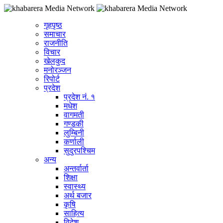
गृहपृष्ठ
समाचार
राजनीति
विचार
खेलकुद
मनोरञ्जन
रिपोर्ट
प्रदेश
प्रदेश नं. १
मधेश
वागमती
गण्डकी
लुम्बिनी
कर्णाली
सुदुरपश्चिम
अन्य
अन्तर्वार्ता
शिक्षा
स्वास्थ्य
अर्थ बजार
कृषि
साहित्य
विदेश