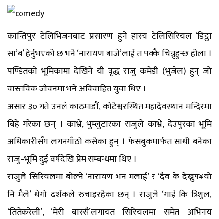
कान्तिपुर टेलिभिजनबाट प्रसारण हुने हास्य टेलिसिरियल ‘डिट्ठा
सा’ब’ हेर्नुभएको छ भने ‘नारायण बाजे’लाई त पक्कै चिन्नुहुन्छ होला ।
पण्डितको भूमिकामा देखिने यी वृद्ध राजु कमेडी (भुजेल) हुन् जो
वास्तविक जीवनमा भने अविवाहित युवा थिए ।
असार ३० गते उनले काठमाडौं, कोटेश्वरस्थित महादेवस्थान मन्दिरमा
बिहे गरेका छन् । काभ्रे, भुम्लुटारका राजुले काभ्रे, देउपुरका भूमि
अधिकारीसँग लगनगाँठो कसेका हुन् । फेसबुकमार्फत साथी बनेका
राजु–भूमि दुई वर्षदेखि प्रेम सम्बन्धमा थिए ।
राजुले सिरियलमा बोल्ने ‘नारायण भन मलाई’ र ‘दैव के देख्नुप¥यो
नि मैले’ थेगो दर्शकले रुचाइरहेका छन् । राजुले ‘गाई कि त्रिशुल,
‘तितेकरेली’, ‘मेरी बास्सै’लगायत सिरियलमा समेत अभिनय