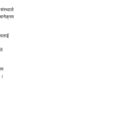
संस्थाले
जानेक्रम
ाललाई
को
ाम
ए ।