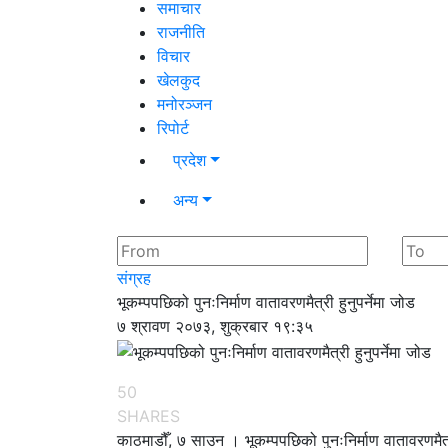
समाचार
राजनीति
विचार
खेलकुद
मनोरञ्जन
रिपोर्ट
प्रदेश
अन्य
संग्रह
भूकम्पपछिको पुनःनिर्माण वातावरणमैत्री हुनुपर्नेमा जोड
७ श्रावण २०७३, शुक्रबार १९:३५
50
SHARES
काठमाडौँ, ७ साउन । भूकम्पपछिको पुनःनिर्माण वातावरणमैत