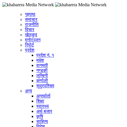
गृहपृष्ठ
समाचार
राजनीति
विचार
खेलकुद
मनोरञ्जन
रिपोर्ट
प्रदेश
प्रदेश नं. १
मधेश
वागमती
गण्डकी
लुम्बिनी
कर्णाली
सुदुरपश्चिम
अन्य
अन्तर्वार्ता
शिक्षा
स्वास्थ्य
अर्थ बजार
कृषि
साहित्य
विदेश