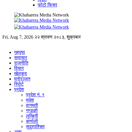
फोटो फिचर
Fri, Aug 7, 2026
२२ श्रावण २०८३, शुक्रबार
गृहपृष्ठ
समाचार
राजनीति
विचार
खेलकुद
मनोरञ्जन
रिपोर्ट
प्रदेश
प्रदेश नं. १
मधेश
वागमती
गण्डकी
लुम्बिनी
कर्णाली
सुदुरपश्चिम
अन्य