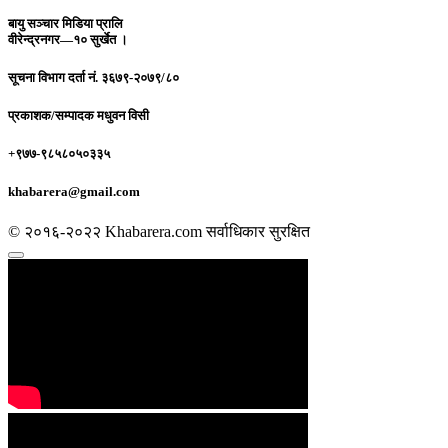
बायु सञ्चार मिडिया प्रालि
वीरेन्द्रनगर—१० सुर्खेत ।
सूचना विभाग दर्ता नं.
३६७९-२०७९/८०
प्रकाशक/सम्पादक
मधुवन विसी
+९७७-९८५८०५०३३५
khabarera@gmail.com
© २०१६-२०२२ Khabarera.com सर्वाधिकार सुरक्षित