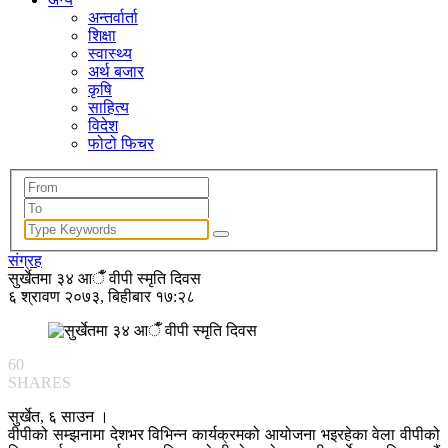
अन्तर्वार्ता
शिक्षा
स्वास्थ्य
अर्थ बजार
कृषि
साहित्य
विदेश
फोटो फिचर
संग्रह
सुर्खेतमा ३४ आैँ वीपी स्मृति दिवस
६ श्रावण २०७३, बिहीबार १७:२८
60
SHARES
सुर्खेत, ६ साउन ।
वीपीको सम्झनामा देशभर विभिन्न कार्यक्रमको आयोजना भइरहेका वेला वीपीको