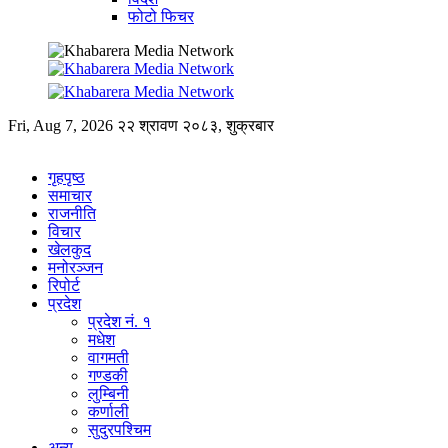
फोटो फिचर
Fri, Aug 7, 2026
२२ श्रावण २०८३, शुक्रबार
गृहपृष्ठ
समाचार
राजनीति
विचार
खेलकुद
मनोरञ्जन
रिपोर्ट
प्रदेश
प्रदेश नं. १
मधेश
वागमती
गण्डकी
लुम्बिनी
कर्णाली
सुदुरपश्चिम
अन्य