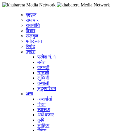
गृहपृष्ठ
समाचार
राजनीति
विचार
खेलकुद
मनोरञ्जन
रिपोर्ट
प्रदेश
प्रदेश नं. १
मधेश
वागमती
गण्डकी
लुम्बिनी
कर्णाली
सुदुरपश्चिम
अन्य
अन्तर्वार्ता
शिक्षा
स्वास्थ्य
अर्थ बजार
कृषि
साहित्य
विदेश