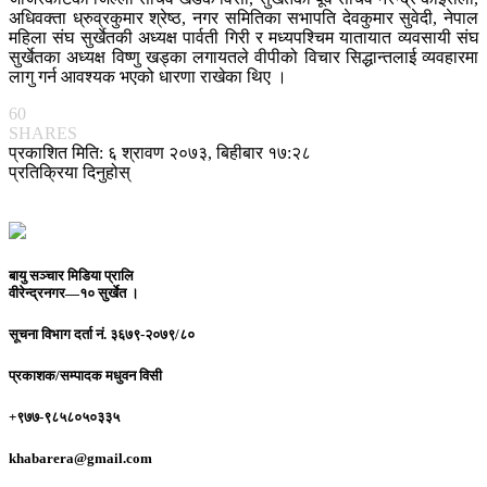
अधिवक्ता ध्रुव्रकुमार श्रेष्ठ, नगर समितिका सभापति देवकुमार सुवेदी, नेपाल
महिला संघ सुर्खेतकी अध्यक्ष पार्वती गिरी र मध्यपश्चिम यातायात व्यवसायी संघ
सुर्खेतका अध्यक्ष विष्णु खड्का लगायतले वीपीको विचार सिद्धान्तलाई व्यवहारमा
लागु गर्न आवश्यक भएको धारणा राखेका थिए ।
60
SHARES
प्रकाशित मिति: ६ श्रावण २०७३, बिहीबार १७:२८
प्रतिक्रिया दिनुहोस्
बायु सञ्चार मिडिया प्रालि
वीरेन्द्रनगर—१० सुर्खेत ।
सूचना विभाग दर्ता नं.
३६७९-२०७९/८०
प्रकाशक/सम्पादक
मधुवन विसी
+९७७-९८५८०५०३३५
khabarera@gmail.com