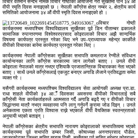
विचार वर्तमान सन्दर्भ नामक विचार गोष्ठीको आयोजना गरी सुर्खेतमा पनि ३४ औं
वीपी स्मृति दिवस मनाइएको छ । नेपाली काँग्रेस क्षेत्र नम्बर २, क्षेत्रीय कार्य
समितिको आयोजनामा ३४ औं वीपी स्मृति दिवस मनाइएको हो ।
विचार गोष्ठी
कार्यक्रममा मध्यपश्चिम विश्वविद्यालय सुर्खेतका पूर्व डिन पीताम्बर ढकालले
सामाजिक रुपान्तरणमा विश्वेश्वरप्रसाद कोइरालाको विचार अझै सान्दर्भिक
विषयमा कार्यपत्र प्रस्तुत गरेका थिए भने उप–प्राध्यापक महेन्द्र कार्कीले
वीपीकाे विचारका बारेमा कार्यपत्र प्रस्तुत गरेका थिए ।
कार्यक्रममा नेपाली काँग्रेसका सुर्खेतका सभापति कमलराज रेग्मीले संविधान
कार्यान्वनका लागि काँग्रेस सरकारमा जान लागेको बताए । उनले वीपी
कोइराला नेपालको मात्र नभएर एशियाकै प्रजातान्त्रिक विचारकका नेता भएको
बताए । साथै उनले काँग्रेसलाई एकजुट बनाएर अगाडि लैजाने प्रतिवद्धता समेत
व्यक्त गरे ।
यसैगरी कार्यक्रममा मध्यपश्चिम विश्वविद्यालय सेवा आयोगकी अध्यक्ष प्रा.डा.
राधा शाहले वीपीको ३४ आैँ दिवसका अवसरमा वीपीको विचारलाई सबै
काँग्रेसी नेता कार्यकर्ताहरुले आत्मसात गर्दै अगाडि बढ्दै गए र वीपीको विचार
सिद्धान्तमा मात्रै नभएर व्यवहारमा पनि लागु गर्नुपर्ने कुरामा जोड दिइन् । उनले
अनेकतामा एकता प्रति विश्वास राख्ने भएकाले वीपी वैयक्तिक स्वतन्त्रताको
अनुयायी भएको बताइन् ।
नेपाली काँग्रेसका क्षेत्रीय सभापति नारायण कोइरालाको सभापतित्वमा भएको
कार्यक्रममा पूर्व सभापति डम्बर जिसी, कोषाध्यक्ष अनन्तप्रसाद पौडेल,
जाजरकोटका जिल्ला सचिव खडक विसी, सुर्खेतका पूर्व सचिव नरेन्द्र कोइराला,