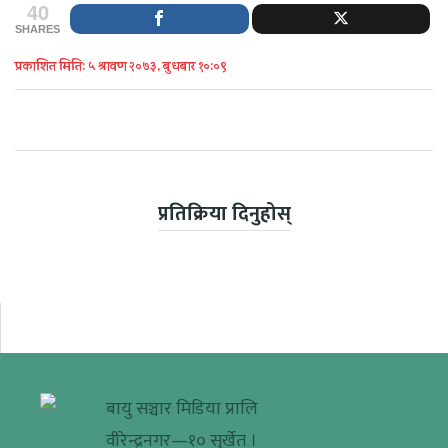
40
SHARES
प्रकाशित मिति: ५ श्रावण २०७३, बुधबार १०:०९
प्रतिक्रिया दिनुहोस्
बायु सञ्चार मिडिया प्रालि
वीरेन्द्रनगर—१० सुर्खेत ।