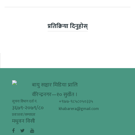
प्रतिक्रिया दिनुहोस्
बायु सञ्चार मिडिया प्रालि
वीरेन्द्रनगर—१० सुर्खेत ।
+९७७-९८५८०५०३३५
सूचना विभाग दर्ता नं.
३६७९-२०७९/८०
khabarera@gmail.com
प्रकाशक/सम्पादक
मधुवन विसी