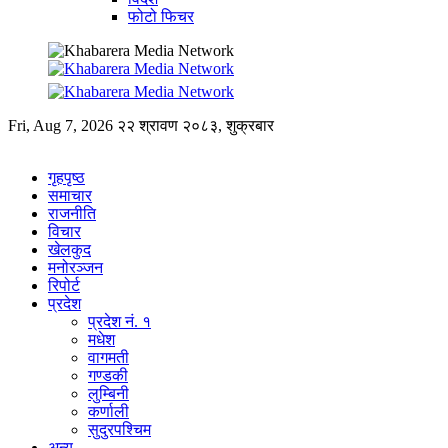
फोटो फिचर
Fri, Aug 7, 2026
२२ श्रावण २०८३, शुक्रबार
गृहपृष्ठ
समाचार
राजनीति
विचार
खेलकुद
मनोरञ्जन
रिपोर्ट
प्रदेश
प्रदेश नं. १
मधेश
वागमती
गण्डकी
लुम्बिनी
कर्णाली
सुदुरपश्चिम
अन्य