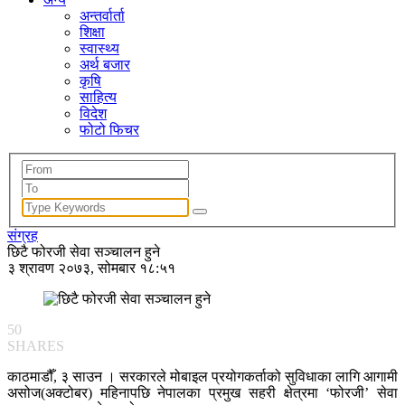
अन्तर्वार्ता
शिक्षा
स्वास्थ्य
अर्थ बजार
कृषि
साहित्य
विदेश
फोटो फिचर
संग्रह
छिटै फोरजी सेवा सञ्चालन हुने
३ श्रावण २०७३, सोमबार १८:५१
50
SHARES
काठमाडौँ, ३ साउन । सरकारले मोबाइल प्रयोगकर्ताको सुविधाका लागि आगामी
असोज(अक्टोबर) महिनापछि नेपालका प्रमुख सहरी क्षेत्रमा ‘फोरजी’ सेवा