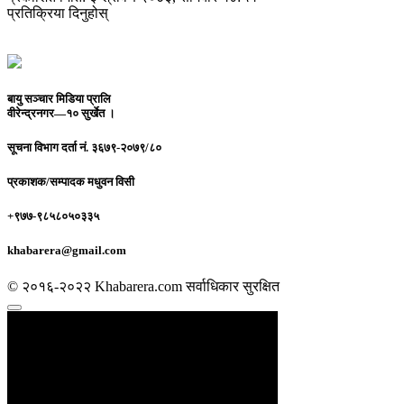
प्रतिक्रिया दिनुहोस्
बायु सञ्चार मिडिया प्रालि
वीरेन्द्रनगर—१० सुर्खेत ।
सूचना विभाग दर्ता नं.
३६७९-२०७९/८०
प्रकाशक/सम्पादक
मधुवन विसी
+९७७-९८५८०५०३३५
khabarera@gmail.com
© २०१६-२०२२ Khabarera.com सर्वाधिकार सुरक्षित