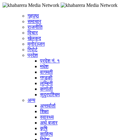
गृहपृष्ठ
समाचार
राजनीति
विचार
खेलकुद
मनोरञ्जन
रिपोर्ट
प्रदेश
प्रदेश नं. १
मधेश
वागमती
गण्डकी
लुम्बिनी
कर्णाली
सुदुरपश्चिम
अन्य
अन्तर्वार्ता
शिक्षा
स्वास्थ्य
अर्थ बजार
कृषि
साहित्य
विदेश