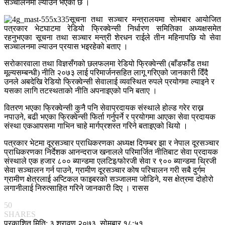
सञ्चालनमा ल्याउने भएको छ ।
सूचना तथा सञ्चार मन्त्रालयमा साेमबार आयोजित
पत्रकार भेटघाटमा रेडियो फ्रिक्वेन्सी निर्धारण समितिका अध्यक्षसमेत
रहनुभएका सूचना तथा सञ्चार मन्त्री शेरधन राईले तीन महिनापछि यो सेवा
सञ्चालनमा ल्याउन प्रयास भइरहेको बताए ।
सरोकारवाला तथा विज्ञसँगको छलफलमा रेडियो फ्रिक्वेन्सी (बाँडफाँँड तथा
मूल्यसम्बन्धी) नीति २०७३ लाई परिमार्जनसहित लागू गरिएको जानकारी दिँदै
उनले अबदेखि रेडियो फ्रिक्वेन्सी सेवालाई व्यवस्थित रुपले प्रयोगमा ल्याइने र
यसका लागि तटस्थताको नीति अपनाइएको पनि बताए ।
वितरण भएका फ्रिक्वेन्सी कुनै पनि सेवाप्रदायक संस्थाले होल्ड गरेर राख्न
नपाउने, बढी भएका फ्रिक्वेन्सी फिर्ता गर्नुपर्ने र प्रयोगमा आएका सेवा प्रदायक
संस्था एकआपसमा गाभिन चाहे मार्गप्रशस्त गरिने बताइएको थियो ।
पत्रकार भेटमा दूरसञ्चार प्राधिकरणका अध्यक्ष दिगम्बर झा र नेपाल दूरसञ्चार
प्राधिकरणका निर्देशक आनन्दराज खनालले परिमार्जित नीतिबाट सेवा प्रदायक
संस्थाले एक हजार ८०० ब्यान्डमा एलटिइ/फोरजी सेवा र ९०० ब्यान्डमा थ्रिजी
सेवा सञ्चालन गर्न पाउने, ग्रामीण दूरसञ्चार कोष परिचालन गरी सबै दुर्गम
ग्रामीण क्षेत्रलाई अप्टिकल फाइबरको सञ्जालमा जोडिने, यस क्षेत्रमा दोहोरो
लगानीलाई निरुत्साहित गरिने जानकारी दिए । रासस
50
SHARES
प्रकाशित मिति: ३ श्रावण २०७३, सोमबार १८:५१