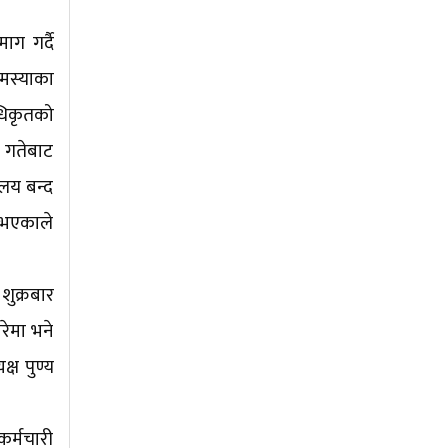
ाग गर्दै
मस्याका
धिकृतको
 गतेबाट
ालय बन्द
े भएकाले
ुक्रबार
ेमा भने
्ष पुण्य
कर्मचारी