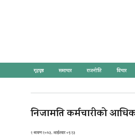
गृहपृष्ठ
समाचार
राजनीति
विचार
निजामति कर्मचारीको आधिकार
२ श्रावण २०७३, आईतवार ०९:१३