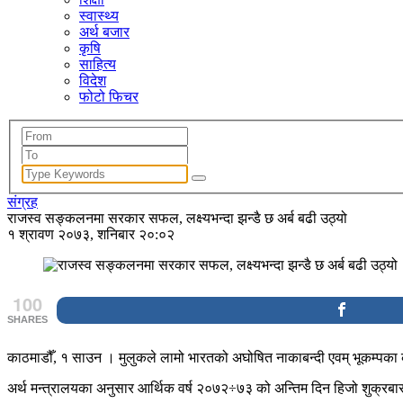
स्वास्थ्य
अर्थ बजार
कृषि
साहित्य
विदेश
फोटो फिचर
संग्रह
राजस्व सङ्कलनमा सरकार सफल, लक्ष्यभन्दा झन्डै छ अर्ब बढी उठ्यो
१ श्रावण २०७३, शनिबार २०:०२
100
SHARES
काठमाडौँ, १ साउन । मुलुकले लामो भारतको अघोषित नाकाबन्दी एवम् भूकम्पका 
अर्थ मन्त्रालयका अनुसार आर्थिक वर्ष २०७२÷७३ को अन्तिम दिन हिजो शुक्रब