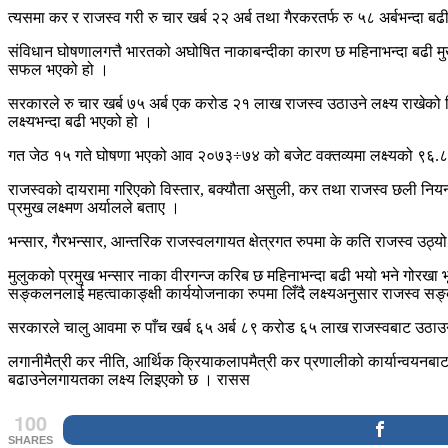
त्यसमा कर र राजस्व गरी रु चार खर्ब २२ अर्ब तथा गैरकरतर्फ रु ५८ अर्बभन्दा
संविधान घोषणालगत्तै भारतको अघोषित नाकाबन्दीका कारण छ महिनाभन्दा बढी मुख्य
सफल भएको हो ।
सरकारले रु चार खर्ब ७५ अर्ब एक करोड २१ लाख राजस्व उठाउने लक्ष्य राखेको 
लक्ष्यभन्दा बढी भएको हो ।
गत जेठ १५ गते घोषणा भएको आव २०७३÷७४ को बजेट वक्तव्यमा लक्ष्यको ९६.८ प्
राजस्वको दायरामा गरिएको विस्तार, बक्यौता असुली, कर तथा राजस्व छली नियन्
प्रमुख लक्ष्मण अर्यालले बताए ।
भन्सार, गैरभन्सार, आन्तरिक राजस्वलगायत क्षेत्रगत रुपमा के कति राजस्व उठ्य
मुलुकको प्रमुख भन्सार नाका वीरगन्ज करिब छ महिनाभन्दा बढी भयो भने गोरखा भ
सङ्कलनलाई महत्वाकाङ्क्षी कार्ययोजनाका रुपमा लिँदै लक्ष्यअनुसार राजस्व सङ
सरकारले चालु आवमा रु पाँच खर्ब ६५ अर्ब ८९ करोड ६५ लाख राजस्वबाट उठाउने
लगानीमैत्री कर नीति, आर्थिक क्रियाकलापमैत्री कर प्रणालीको कार्यान्वयनबाट 
बढाउनेलगायतका लक्ष्य लिइएको छ । रासस
100
SHARES