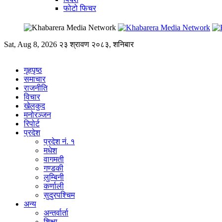
फोटो फिचर
Sat, Aug 8, 2026
२३ श्रावण २०८३, शनिबार
गृहपृष्ठ
समाचार
राजनीति
विचार
खेलकुद
मनोरञ्जन
रिपोर्ट
प्रदेश
प्रदेश नं. १
मधेश
वागमती
गण्डकी
लुम्बिनी
कर्णाली
सुदुरपश्चिम
अन्य
अन्तर्वार्ता
शिक्षा