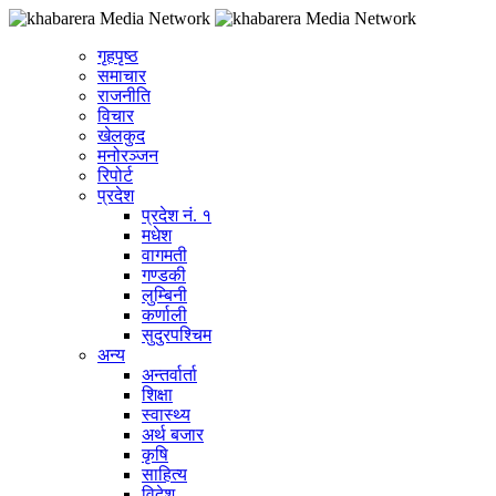
गृहपृष्ठ
समाचार
राजनीति
विचार
खेलकुद
मनोरञ्जन
रिपोर्ट
प्रदेश
प्रदेश नं. १
मधेश
वागमती
गण्डकी
लुम्बिनी
कर्णाली
सुदुरपश्चिम
अन्य
अन्तर्वार्ता
शिक्षा
स्वास्थ्य
अर्थ बजार
कृषि
साहित्य
विदेश