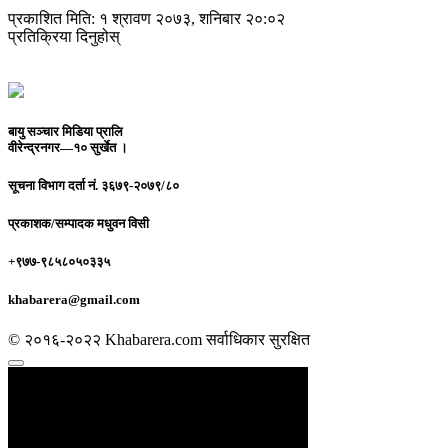
प्रकाशित मिति: १ श्रावण २०७३, शनिबार २०:०२
प्रतिक्रिया दिनुहोस्
बायु सञ्चार मिडिया प्रालि
वीरेन्द्रनगर—१० सुर्खेत ।
सूचना विभाग दर्ता नं.
३६७९-२०७९/८०
प्रकाशक/सम्पादक
मधुवन विसी
+९७७-९८५८०५०३३५
khabarera@gmail.com
© २०१६-२०२२ Khabarera.com सर्वाधिकार सुरक्षित