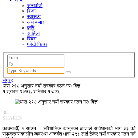
अन्तर्वार्ता
शिक्षा
स्वास्थ्य
अर्थ बजार
कृषि
साहित्य
विदेश
फोटो फिचर
संग्रह
धारा २९८ अनुसार नयाँ सरकार गठन गरः विज्ञ
१ श्रावण २०७३, शनिबार १५:२६
80
SHARES
काठमाडौँ, १ साउन । संवैधानिक कानुनका ज्ञाताले संविधानको भाग ३३ को
सङ्क्रमणकालीन व्यवस्था अन्तर्गत धारा २९८ लाई टेकेर नयाँ सरकार गठन गर्न