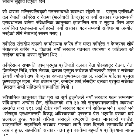
सकिने सुझाव दिएका छन् ।
सो धारामा मन्त्रिपरिषद्को गठनसम्बन्धी व्यवस्था रहेको छ । प्रमुख प्रतिपक्षी
दल नेपाली काँग्रेस र नेकपा (माओवादी केन्द्र)द्वारा नयाँ सरकार गठनसम्बन्धी
प्रावधानका बारेमा संवैधानिक कानुनका ज्ञातासित राय र सुझाव लिन आज
आयोजित छलफलमा उनीहरुले नयाँ सरकार गठनसम्बन्धी संविधानमा अन्योल
नरहेको शीर्ष नेतालाई स्मरण गराए ।
काँग्रेस संसदीय दलको कार्यालयमा करिब तीन घन्टा काँग्रेस र केन्द्रका शीर्ष
नेताहरुले करिब १८ विज्ञको नयाँ सरकार गठनका व्यवस्था र जटिलता रहे
नरहेका बारेमा धारणा सुनेका थिए ।
काँग्रेसका सभापति एवम् प्रमुख प्रतिपक्षी दलका नेता शेरबहादुर देउवा, नेता
विमलेन्द्र निधि, रमेश लेखक, दलका प्रमुख सचेतक चीनकाजी श्रेष्ठ र सचेतक
ईश्वरी न्यौपाने तथा केन्द्रका अध्यक्ष पुष्पकमल दाहाल, संसदीय फाँटका प्रमुख
कृष्णबहादुृर महरा, नेता वर्षमान पुन, जनार्दन शर्मा,संसदीय दलका प्रमुख सचेतक
हितराज पाण्डे सहितको सहभागिता थियो ।
संवैधानिक कानुनका विज्ञ प्रा डा सूर्य ढुङ्गेलले नयाँ सरकार गठन सम्बन्धमा
संविधानमा अन्योल छैन, संविधानको भाग ३३ को सङ्क्रमणकालीन व्यवस्था
अन्तर्गत धारा २९८ लाई टेकेर नयाँ सरकार गठन गर्न सकिन्छ भने। उनले भने
“संसद्मा प्रधानमन्त्री विरुद्ध अविश्वासको प्रस्ताव पेस भएपछि यसका बारे
छलफल हुन्छ, यसको नतिजा संसद्ले राष्ट्रपति समक्ष जानकारी गराउँछ,
राष्ट्रपतिले सहमतिको सरकार गठनका लागि सात दिनको समयावधि तोकी
आह्वान हुन्छ, सहमतिको सरकार गठन हुन नसकेमा बहुमतीय प्रक्रियामा जान्छ
।”