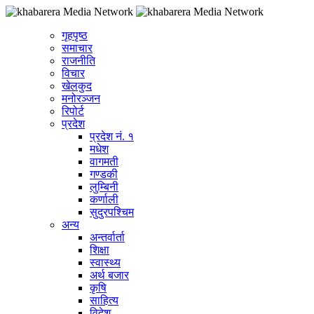
गृहपृष्ठ
समाचार
राजनीति
विचार
खेलकुद
मनोरञ्जन
रिपोर्ट
प्रदेश
प्रदेश नं. १
मधेश
वागमती
गण्डकी
लुम्बिनी
कर्णाली
सुदुरपश्चिम
अन्य
अन्तर्वार्ता
शिक्षा
स्वास्थ्य
अर्थ बजार
कृषि
साहित्य
विदेश