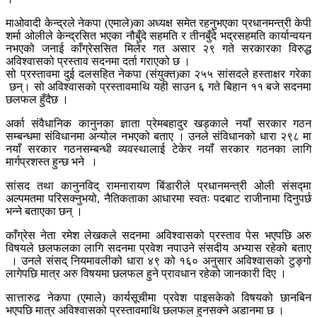
माओवादी केन्द्रले नेकपा (एमाले)का अध्यक्ष समेत रहनुभएका प्रधानमन्त्री केपी
शर्मा ओलीले केन्द्रसित भएका नौबुँदे सहमति र तीनबुँदे भद्रसहमति कार्यान्वयन
नभएको जनाई काँग्रेससित मिलेर गत असार २९ गते सरकारका विरुद्ध
अविश्वासको प्रस्ताव सदनमा दर्ता गराएको छ ।
सो प्रस्तावमा दुई दलसहित नेकपा (संयुक्त)का २५५ सांसदले हस्ताक्षर गरेका
छन्। सो अविश्वासको प्रस्तावमाथि यही साउन ६ गते बिहान ११ बजे सदनमा
छलफल हुँदैछ ।
अर्का संवैधानिक कानुनका ज्ञाता प्रेमबहादुर खड्काले नयाँ सरकार गठन
सम्बन्धमा संविधानमा अन्योल नभएको बताए । उनले संविधानको धारा २९८ मा
नयाँ सरकार गठनसम्बन्धी व्यवस्थालाई टेकेर नयाँ सरकार गठनका लागि
मार्गप्रशस्त हुन्छ भने ।
सांसद तथा कानुनविद् रामनारायण बिंडारीले प्रधानमन्त्री ओली संसद्मा
अल्पमतमा परिसक्नुभयो, नैतिकताका आधारमा स्वतः पदबाट राजीनामा दिनुपर्छ
भन्ने बताएका छन् ।
काँग्रेस नेता रमेश लेखकले सदनमा अविश्वासको प्रस्ताव पेस भएपछि अरु
विषयले छलफलका लागि सदनमा प्रवेश नपाउने संसदीय अभ्यास रहेको बताए
। उनले संसद् नियमावलीको धारा ४९ को १६० अनुसार अविश्वासको टुङ्गो
लागेपछि मात्र अरु विषयमा छलफल हुने प्रावधान रहेको जानकारी दिए ।
सात्तारुढ नेकपा (एमाले) कार्यसूचीमा प्रवेश पाइसकेको विषयको छानबिन
भएपछि मात्र अविश्वासको प्रस्तावमाथि छलफल हुनसक्ने अडानमा छ ।