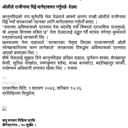
ओलीले राजीनामा दिई मार्गप्रशस्त गर्नुपर्छः देउवा
कानुनविद्को राय सुनेपछि नेता देउवाले आफ्नो धारणा राख्दै ओलीले राजीनामा
दिई नयाँ सरकारको गठनका लागि मार्गप्रशस्त गर्नुपर्ने बताए ।
“सदनमा अविश्वासको प्रस्ताव पेस भएपछि यसै विषयले प्राथमिता पाउनुपर्छ,
यो अनुभव विगतमा मसित छ” नेता देउवालाई उद्धृत गर्दै सांसद नगेन्द्र कुमालले
पत्रकारलाई जानकारी दिए ।
छलफलमा नेता दाहालले ‘सरकारका नेतृत्व लिएका प्रधानमन्त्री ओली
स्वेच्छाचारितामा चल्न लागेकाले’ सरकारका विरुद्धमा अविश्वासको प्रस्ताव
आएको बताएका थिए ।
शीर्ष नेतालाई सुझाव दिने कानुनविद्मा हरिहर दाहाल, पूर्णमान शाक्य, शेरबहादुर
केसी, सुनिल पोखरेल, रमणकुमार श्रेष्ठ, माधव बास्कोटा, बद्रीबहादुर कार्की,
राधेश्याम अधिकारी लगायत रहेका थिए । रासस
80
SHARES
प्रकाशित मिति: १ श्रावण २०७३, शनिबार १५:२६
प्रतिक्रिया दिनुहोस्
बायु सञ्चार मिडिया प्रालि
वीरेन्द्रनगर—१० सुर्खेत ।