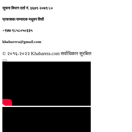
सूचना विभाग दर्ता नं.
३६७९-२०७९/८०
प्रकाशक/सम्पादक
मधुवन विसी
+९७७-९८५८०५०३३५
khabarera@gmail.com
© २०१६-२०२२ Khabarera.com सर्वाधिकार सुरक्षित