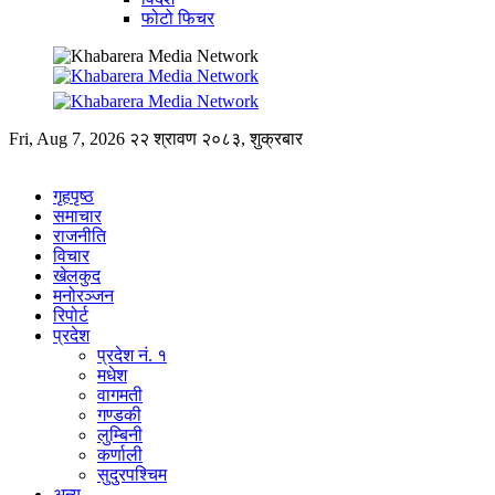
फोटो फिचर
Fri, Aug 7, 2026
२२ श्रावण २०८३, शुक्रबार
गृहपृष्ठ
समाचार
राजनीति
विचार
खेलकुद
मनोरञ्जन
रिपोर्ट
प्रदेश
प्रदेश नं. १
मधेश
वागमती
गण्डकी
लुम्बिनी
कर्णाली
सुदुरपश्चिम
अन्य