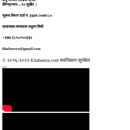
वीरेन्द्रनगर—१० सुर्खेत ।
सूचना विभाग दर्ता नं.
३६७९-२०७९/८०
प्रकाशक/सम्पादक
मधुवन विसी
+९७७-९८५८०५०३३५
khabarera@gmail.com
© २०१६-२०२२ Khabarera.com सर्वाधिकार सुरक्षित