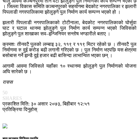
चालु आवमा कञ्चनपुरमा तीन वटा झोलुङ्गे पुल निर्माणको कार्य सम्पन्न भएको छ
। जिल्ला विकास समिति कञ्चनपुरको सहयोगमा बेदकोट नगरपालिका र झलारी
पिपलाडी नगरपालिकामा झोलुङ्गे पुल निर्माण कार्य सम्पन्न भएको हो ।
झलारी पिपलाडी नगरपालिकाको टोटीनाला, बेदकोट नगरपालिकाको घोर्सुवा
घाट र घटाल थानमा झोलुङ्गे पुल निर्माण कार्य सम्पन्न भएको जिविसको
झोलुङ्गे पुल शाखाका सव–इन्जिनियर सन्तोष भण्डारीले बताए ।
क्रमशः तीनवटै पुलको लम्बाइ ३२, ११९ र ११९ मिटर रहेको छ । तीनवटै पुल
निर्माणमा रु दुई करोड बढी लगानी गरिएको छ । पुल निर्माण भएपछि यस क्षेत्रमा
बसोबास गर्ने झन्डै दुई हजार बढी बासिन्दा लाभान्वित भएका छन् ।
आगामी आवमा जिविसले यहाँका १० स्थानमा झोलुङ्गे पुल निर्माणको योजना
अघि सारेको छ ।
रासस
50
SHARES
प्रकाशित मिति: ३० असार २०७३, बिहीबार १२:५१
प्रतिक्रिया दिनुहोस्
बायु सञ्चार मिडिया प्रालि