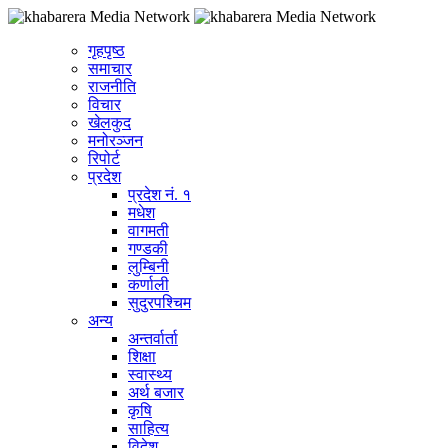
गृहपृष्ठ
समाचार
राजनीति
विचार
खेलकुद
मनोरञ्जन
रिपोर्ट
प्रदेश
प्रदेश नं. १
मधेश
वागमती
गण्डकी
लुम्बिनी
कर्णाली
सुदुरपश्चिम
अन्य
अन्तर्वार्ता
शिक्षा
स्वास्थ्य
अर्थ बजार
कृषि
साहित्य
विदेश