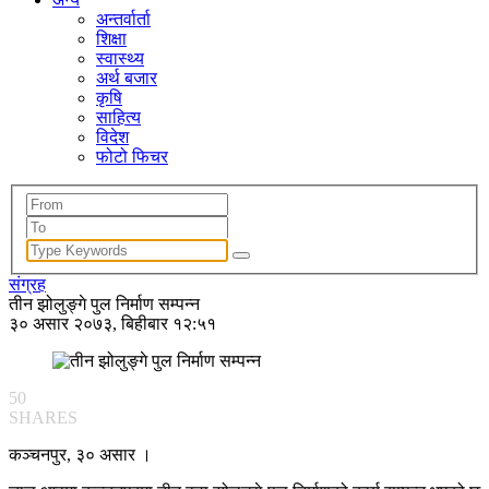
अन्तर्वार्ता
शिक्षा
स्वास्थ्य
अर्थ बजार
कृषि
साहित्य
विदेश
फोटो फिचर
संग्रह
तीन झोलुङ्गे पुल निर्माण सम्पन्न
३० असार २०७३, बिहीबार १२:५१
50
SHARES
कञ्चनपुर, ३० असार ।