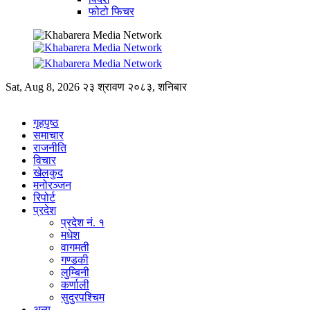
फोटो फिचर
Sat, Aug 8, 2026
२३ श्रावण २०८३, शनिबार
गृहपृष्ठ
समाचार
राजनीति
विचार
खेलकुद
मनोरञ्जन
रिपोर्ट
प्रदेश
प्रदेश नं. १
मधेश
वागमती
गण्डकी
लुम्बिनी
कर्णाली
सुदुरपश्चिम
अन्य