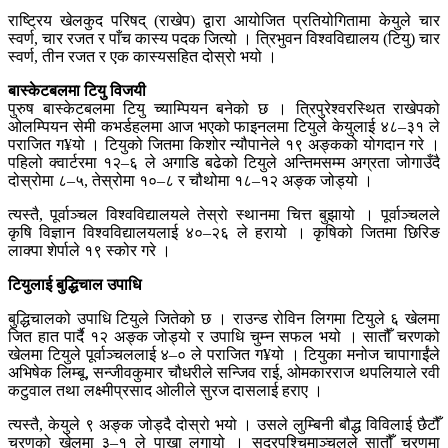
राष्ट्रिय खेलकुद परिषद् (राखेप) द्वारा आयोजित प्रतियोगितामा केयुले चार
स्वर्ण, चार रजत र पाँच कास्य पदक जित्यो । त्रिभुवन विश्वविद्यालय (टियु) चार
स्वर्ण, तीन रजत र एक कास्यसहित दोस्रो भयो ।
बास्केटबलमा टियु विजयी
पुरुष बास्केटबलमा टियु च्याम्पियन बनेको छ । त्रिपुरेश्वरस्थित राखेपको
ओलम्पियन सेमी कभर्डहलमा आज भएको फाइनलमा टियुले केयुलाई ४८–३१ ले
पराजित ग¥यो । टियुको जितमा किशोर न्यौपानेले १९ अङ्कको योगदान गरे ।
पहिलो क्वार्टरमा १२–६ ले अगाडि बढेको टियुले अन्तिमसम्म अग्रता जोगाउँदै
दोस्रोमा ८–५, तेस्रोमा १०–८ र चौथोमा १८–१२ अङ्क जोड्यो ।
त्यस्तै, पूर्वाञ्चल विश्वविद्यालयले तेस्रो स्थानमा चित्त बुझायो । पूर्वाञ्चलले
कृषि विज्ञान विश्वविद्यालयलाई ४०–२६ ले हरायो । कृषिको जितमा छिरिङ
लाक्पा शेर्पाले १९ स्कोर गरे ।
टियुलाई बुद्धिचाल उपाधि
बुद्धिचालको उपाधि टियुले जितेको छ । राउन्ड रोविन लिगमा टियुले ६ खेलमा
जित हात पार्दै १२ अङ्क जोड्यो र उपाधि चुम्न सफल भयो । सातौँ चरणको
खेलमा टियुले पूर्वाञ्चललाई ४–० ले पराजित ग¥यो । टियुका मनोज चापागाईंले
अभिषेक लिम्बू, सन्जीवकुमार चौधरीले सन्जिव राई, ओमकारराज थपलियाले रवी
कटुवाल तथा लक्ष्मीप्रसाद ओलीले सुरज दासलाई हराए ।
त्यस्तै, केयुले ९ अङ्क जोड्दै दोस्रो भयो । उसले लुम्बिनी बौद्ध विविलाई छैटौँ
चरणको खेलमा ३–१ ले पाखा लगायो । सुदूरपश्चिमाञ्चलले सातौँ चरणमा