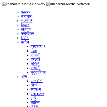
गृहपृष्ठ
समाचार
राजनीति
विचार
खेलकुद
मनोरञ्जन
रिपोर्ट
प्रदेश
प्रदेश नं. १
मधेश
वागमती
गण्डकी
लुम्बिनी
कर्णाली
सुदुरपश्चिम
अन्य
अन्तर्वार्ता
शिक्षा
स्वास्थ्य
अर्थ बजार
कृषि
साहित्य
विदेश