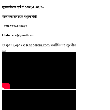
सूचना विभाग दर्ता नं.
३६७९-२०७९/८०
प्रकाशक/सम्पादक
मधुवन विसी
+९७७-९८५८०५०३३५
khabarera@gmail.com
© २०१६-२०२२ Khabarera.com सर्वाधिकार सुरक्षित