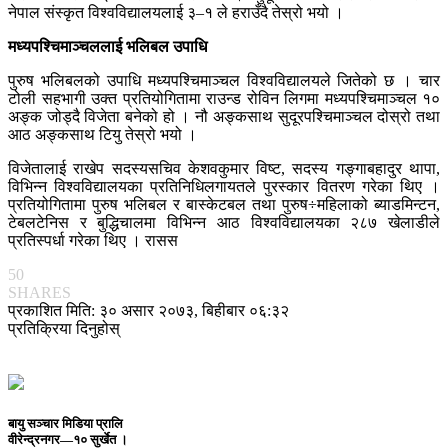
नेपाल संस्कृत विश्वविद्यालयलाई ३–१ ले हराउँदै तेस्रो भयो ।
मध्यपश्चिमाञ्चललाई भलिबल उपाधि
पुरुष भलिबलको उपाधि मध्यपश्चिमाञ्चल विश्वविद्यालयले जितेको छ । चार
टोली सहभागी उक्त प्रतियोगितामा राउन्ड रोविन लिगमा मध्यपश्चिमाञ्चल १०
अङ्क जोड्दै विजेता बनेको हो । नौ अङ्कसाथ सुदूरपश्चिमाञ्चल दोस्रो तथा
आठ अङ्कसाथ टियु तेस्रो भयो ।
विजेतालाई राखेप सदस्यसचिव केशवकुमार विष्ट, सदस्य गङ्गाबहादुर थापा,
विभिन्न विश्वविद्यालयका प्रतिनिधिलगायतले पुरस्कार वितरण गरेका थिए ।
प्रतियोगितामा पुरुष भलिबल र बास्केटबल तथा पुरुष÷महिलाको ब्याडमिन्टन,
टेबलटेनिस र बुद्धिचालमा विभिन्न आठ विश्वविद्यालयका २८७ खेलाडीले
प्रतिस्पर्धा गरेका थिए । रासस
50
SHARES
प्रकाशित मिति: ३० असार २०७३, बिहीबार ०६:३२
प्रतिक्रिया दिनुहोस्
बायु सञ्चार मिडिया प्रालि
वीरेन्द्रनगर—१० सुर्खेत ।