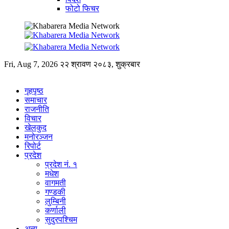
फोटो फिचर
Fri, Aug 7, 2026
२२ श्रावण २०८३, शुक्रबार
गृहपृष्ठ
समाचार
राजनीति
विचार
खेलकुद
मनोरञ्जन
रिपोर्ट
प्रदेश
प्रदेश नं. १
मधेश
वागमती
गण्डकी
लुम्बिनी
कर्णाली
सुदुरपश्चिम
अन्य