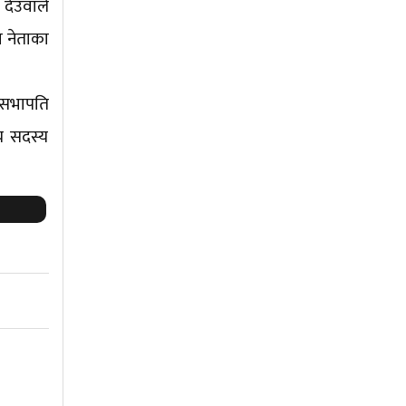
देउवाले
 नेताका
। सभापति
य सदस्य