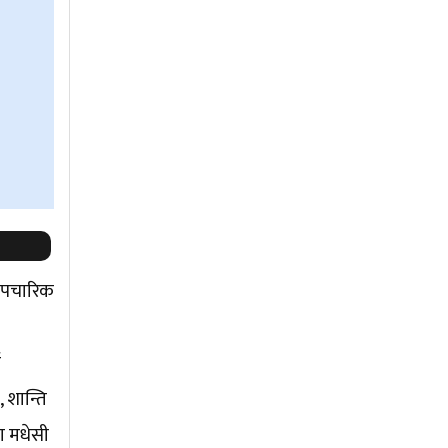
 औपचारिक
ई
 शान्ति
का मधेसी