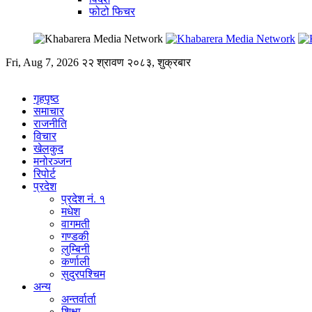
फोटो फिचर
Fri, Aug 7, 2026
२२ श्रावण २०८३, शुक्रबार
गृहपृष्ठ
समाचार
राजनीति
विचार
खेलकुद
मनोरञ्जन
रिपोर्ट
प्रदेश
प्रदेश नं. १
मधेश
वागमती
गण्डकी
लुम्बिनी
कर्णाली
सुदुरपश्चिम
अन्य
अन्तर्वार्ता
शिक्षा