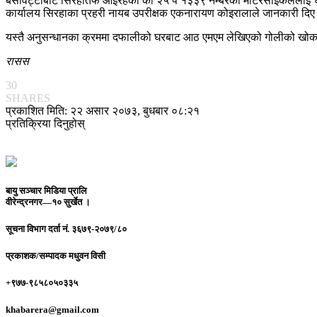
बसविट्टाबाट सिरहातर्फ आइरहेको को २५ प १३३९ नम्बरको मोटरसाइकललाई चेकज
कार्यालय सिरहाका प्रहरी नायब उपरीक्षक एकनारायण कोइरालाले जानकारी दिए
यस्तै अनुसन्धानका क्रममा दफालीको घरबाट आठ एमएम लेखिएको गोलीको खोका 
रासस
30
SHARES
प्रकाशित मिति: २२ असार २०७३, बुधबार ०८:२१
प्रतिक्रिया दिनुहोस्
बायु सञ्चार मिडिया प्रालि
वीरेन्द्रनगर—१० सुर्खेत ।
सूचना विभाग दर्ता नं.
३६७९-२०७९/८०
प्रकाशक/सम्पादक
मधुवन विसी
+९७७-९८५८०५०३३५
khabarera@gmail.com