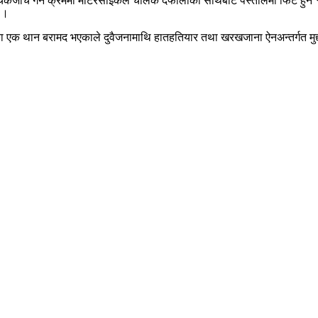
ाँच गर्ने क्रममा मोटरसाइकल चालक दफालीको साथबाट पेस्तोलमा फिट हुने १२–
 ।
एक थान बरामद भएकाले दुवैजनामाथि हातहतियार तथा खरखजाना ऐनअन्तर्गत मुद्द