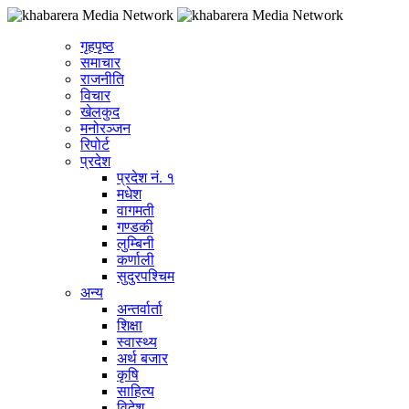
गृहपृष्ठ
समाचार
राजनीति
विचार
खेलकुद
मनोरञ्जन
रिपोर्ट
प्रदेश
प्रदेश नं. १
मधेश
वागमती
गण्डकी
लुम्बिनी
कर्णाली
सुदुरपश्चिम
अन्य
अन्तर्वार्ता
शिक्षा
स्वास्थ्य
अर्थ बजार
कृषि
साहित्य
विदेश